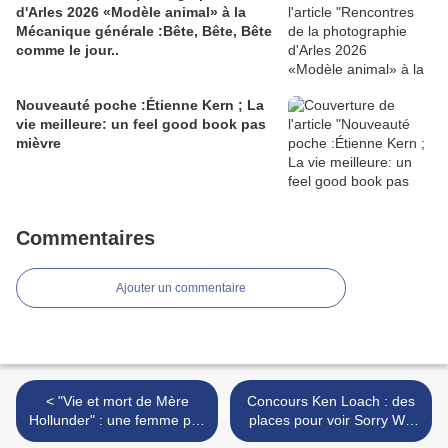
d'Arles 2026 «Modèle animal» à la
Mécanique générale :Bête, Bête, Bête
comme le jour..
Nouveauté poche :Étienne Kern ; La
vie meilleure: un feel good book pas
mièvre
Commentaires
Ajouter un commentaire
< "Vie et mort de Mère
Concours Ken Loach : des
Hollunder" : une femme pas
places pour voir Sorry We
si ordinaire à écouter en ce
missed you à gagner >