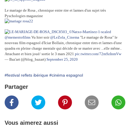
Le mariage de Rosa , chronique entre rire et larmes d'un sujet très
Pyschologies magaszine
@mementofilms
Vu hier soir
@LeZola_Cinema
"Le mariage de Rosa" le
nouveau film espagnol d'Iciar Bollain, chronique entre rires et larmes d'une
quadra en pleine charge mentale qui décide de se marier avec ...elle même..
Attachant et bien joué/ sortie le 3 mars 2021
pic.twitter.com/72mSzInmVw
— Baz'art (@blog_bazart)
September 25, 2020
#festival reflets ibérique
#cinéma espagnol
Partager
Vous aimerez aussi