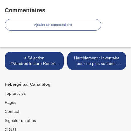
Commentaires
Ajouter un commentaire
< Sélection
Harcèlement : Inventaire
#Vendredilecture Rentrée
pour ne plus se taire :
littéraire 2020 : Le fumoir,
comment combattre ce
Quitter Madrid, Le monde
fléau? >
du vivant
Hébergé par Canalblog
Top articles
Pages
Contact
Signaler un abus
C.G.U.