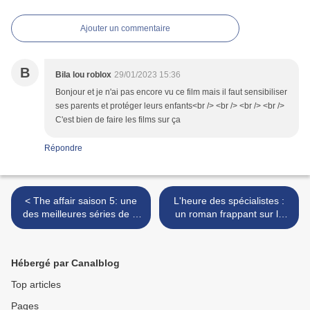
Ajouter un commentaire
B
Bila lou roblox
29/01/2023 15:36
Bonjour et je n'ai pas encore vu ce film mais il faut sensibiliser
ses parents et protéger leurs enfants<br /> <br /> <br /> <br />
C'est bien de faire les films sur ça
Répondre
< The affair saison 5: une
L'heure des spécialistes :
des meilleures séries de la
un roman frappant sur le
dernière décennie finit en
programme Aktion T4 >
beauté
Hébergé par Canalblog
Top articles
Pages