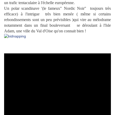
un
trafic tentaculaire à l'échelle européenne.
Un polar scandinave '(le fameux" Nordic Noir" toujours très
efficace) à l'intrigue très bien menée ( même si certains
rebondissements sont un peu prévisibles )qui vire au mélodrame
notamment dans un final bouleversant se déroulant à l'Isle
Adam, une ville du Val d'Oise qu'on connait bien !