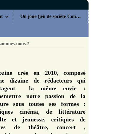
nt
On joue (jeu de société-Concours)
sommes-nous ?
zine crée en 2010, composé
ne dizaine de rédacteurs qui
rtagent la même envie :
nsmettre notre passion de la
ture sous toutes ses formes :
tiques cinéma, de littérature
lte et jeunesse, critiques de
èces de théâtre, concert ,