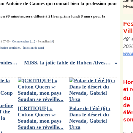
Ambr
un Antoine de Caunes qui connait bien la profession pour
Mysi
on 90 minutes, sera diffusé à 21h en prime lundi 8 mars pour la
Fes
Vil
e
4
9
 à 07:00 -
Commentaires [
…
]
- Permalien [
#
]
202
fession comédien
,
émission de canal
www.
Solitudes; Niko Tackian : sueurs froides dans le haut Vercors
MISS, la jolie fable de Ruben Alves désormais en DVD
Ho
et
r
du 
de 
[CRITIQUE] «
Polar de l'été (6) :
él
Cotton Queen »:
Dans le désert du
son
Soudain, mon pays
Nevada, Gabriel
Soudan se réveille...
Urza