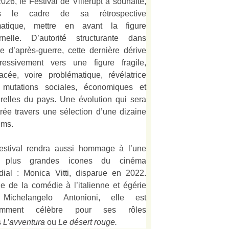
026, le Festival de Villerupt a souhaité,
s le cadre de sa rétrospective
matique, mettre en avant la figure
rnelle. D’autorité structurante dans
alie d’après-guerre, cette dernière dérive
ressivement vers une figure fragile,
acée, voire problématique, révélatrice
 mutations sociales, économiques et
urelles du pays. Une évolution qui sera
strée travers une sélection d’une dizaine
lms.
estival rendra aussi hommage à l’une
 plus grandes icones du cinéma
ial : Monica Vitti, disparue en 2022.
e de la comédie à l’italienne et égérie
Michelangelo Antonioni, elle est
amment célèbre pour ses rôles
s
L’
avventura
ou
Le désert rouge
.