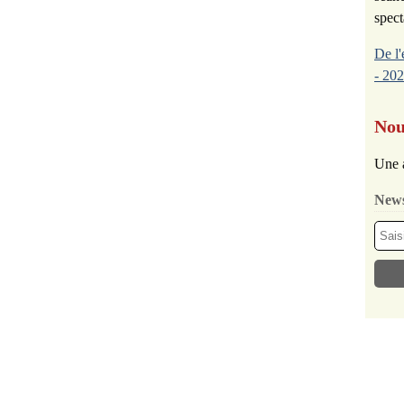
spect
De l'
- 202
Nou
Une 
News