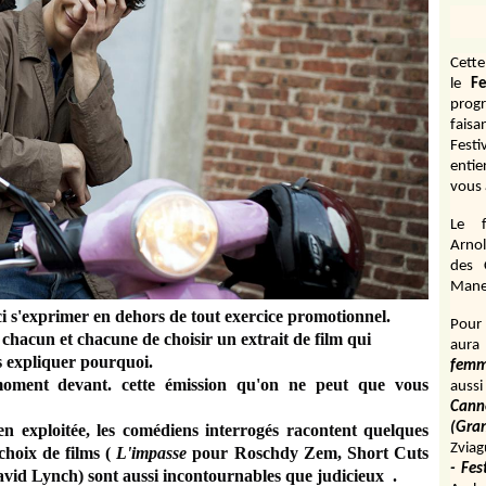
Cett
le
Fe
prog
fais
Fest
entie
vous 
Le f
Arnol
des 
Manen
ici s'exprimer en dehors de tout exercice promotionnel.
Pour 
hacun et chacune de choisir un extrait de film qui
aura
s expliquer pourquoi.
fem
ment devant. cette émission qu'on ne peut que vous
aussi
Cann
(Gr
en exploitée, les comédiens interrogés racontent quelques
Zviag
choix de films (
L'impasse
pour
Roschdy Zem, Short Cuts
- Fes
id Lynch) sont aussi incontournables que judicieux
.