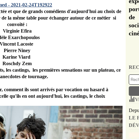
exp
por
ectée et que de grands comédiens d'aujourd'hui au choix de
de 
r de la même table pour échanger autour de ce métier si
convoité :
soc
Virginie Efira
cin
èle Exarchopoulos
Vincent Lacoste
Pierre Niney
Karine Viard
Roschdy Zem
REC
, les castings, les premières sensations sur un plateau, ce
 anecdotes de tournage.
r, comment ils sont arrivés par vocation ou hasard à
celle qu'ils en ont aujourd'hui, les castings, le choix
V
Depui
LE 
DÉV