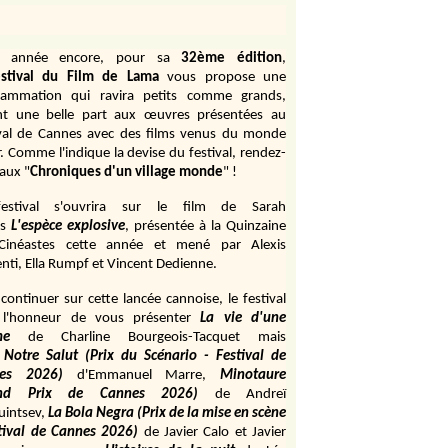
e année encore, pour sa
32ème édition
,
stival du Film de Lama
vous propose une
rammation qui ravira petits comme grands,
ant une belle part aux œuvres présentées au
ival de Cannes avec des films venus du monde
r. Comme l'indique la devise du festival, rendez-
aux "
Chroniques d'un village monde
" !
estival s'ouvrira sur le film de Sarah
s
L'espèce explosive
, présentée à la Quinzaine
Cinéastes cette année et mené par Alexis
ti, Ella Rumpf et Vincent Dedienne.
continuer sur cette lancée cannoise, le festival
 l'honneur de vous présenter
La vie d'une
me
de
Charline Bourgeois-Tacquet
mais
Notre Salut (Prix du Scénario - Festival de
es 2026)
d'Emmanuel Marre,
Minotaure
and Prix de Cannes 2026)
de Andreï
uintsev,
La Bola Negra (Prix de la mise en scène
tival de Cannes 2026)
de Javier Calo et Javier