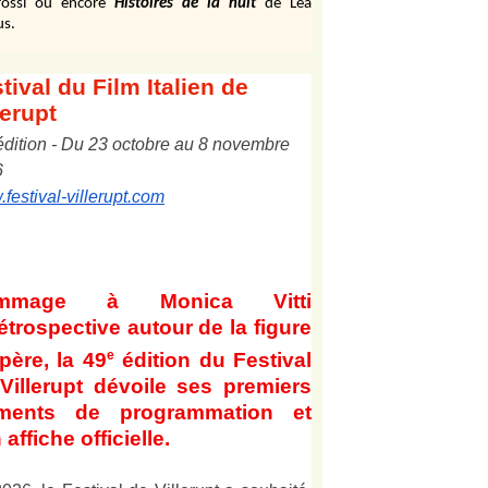
ossi ou encore
Histoires de la nuit
de Léa
us.
tival
du Film Italien de
lerupt
édition
-
Du
2
3
octobre au
8
novembre
6
festival-villerupt.com
mmage à Monica Vitti
étrospective autour de la figure
e
père, la 49
édition du Festival
Villerupt dévoile ses premiers
éments de programmation et
 affiche officielle
.