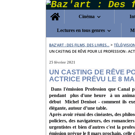
Home
Cinéma
In
Lectures en tous genres
Mu
BAZ'ART : DES FILMS, DES LIVRES...
>
TÉLÉ(VISIO
UN CASTING DE RÊVE POUR LE PROFESSION : AC
25 février 2021
UN CASTING DE RÊVE P
ACTRICE PRÉVU LE 8 M
Dans l'émission Profession que Canal pl
pendant plus d'une heure à un animate
début Michel Denisot - comment ils exer
élégante, autour d’une table.
Après avoir réuni des cinéastes, des philoso
policiers, des navigateurs, des romancier
urgentistes et bien d'autres c'est la pro
émission prévue le 8 mars prochain, celle