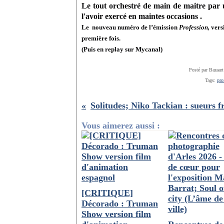
Le tout orchestré de main de maitre par 
l'avoir exercé en maintes occasions .
Le nouveau numéro de l’émission
Profession,
versi
première fois.
(Puis en replay sur Mycanal)
Posté par Bazaart
Tags:
pro
Vous aimerez aussi :
[CRITIQUE]
Décorado : Truman
Show version film