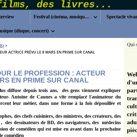
terview
Festival (cinéma, musique...)
Spectacle viva
sique (disque, concert)
Qui 
NS)
>
TEUR ACTRICE PRÉVU LE 8 MARS EN PRIME SUR CANAL
OUR LE PROFESSION : ACTEUR
Web
ARS EN PRIME SUR CANAL
d'u
pa
us diffuse depuis trois ans,
d
es gens viennent expliquer
ur- Antoine de Caunes a vite remplacé l'animateur du
tra
cent leur métier, dans une forme à la fois dépouillée et
cul
cri
phes, des chefs cuisiniers, des ministres, des créateurs, des
adu
s , des dessinateurs de BD, des navigateurs, des médecins
fession de comédien qui est mise en avant dans la prochaine
pi
 de comédien