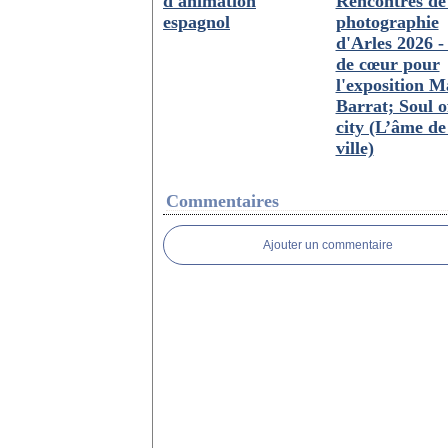
d'animation
Rencontres de
espagnol
photographie
d'Arles 2026 
de cœur pour
l'exposition M
Barrat; Soul o
city (L’âme de
ville)
Commentaires
Ajouter un commentaire