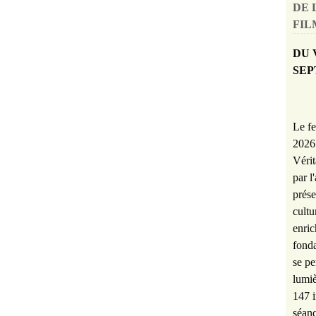
DE 
FILM
DU 
SEP
Le fe
2026 
Vérit
par l
prése
cultu
enric
fonda
se pe
lumiè
147 i
séanc