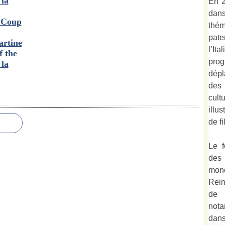
 la
En 2
dan
- Coup
thé
pate
artine
l’It
f the
prog
 la
dépl
des
cult
illu
de fi
Le f
des
mond
Rein
de 
not
dan