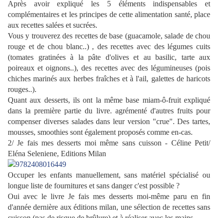
Après avoir expliqué les 5 éléments indispensables et
complémentaires et les principes de cette alimentation santé, place
aux recettes salées et sucrées.
Vous y trouverez des recettes de base (guacamole, salade de chou
rouge et de chou blanc..) , des recettes avec des légumes cuits
(tomates gratinées à la pâte d'olives et au basilic, tarte aux
poireaux et oignons..), des recettes avec des légumineuses (pois
chiches marinés aux herbes fraîches et à l'ail, galettes de haricots
rouges..).
Quant aux desserts, ils ont la même base miam-ô-fruit expliqué
dans la première partie du livre. agrémenté d'autres fruits pour
compenser diverses salades dans leur version "crue". Des tartes,
mousses, smoothies sont également proposés comme en-cas.
2/ Je fais mes desserts moi même sans cuisson - Céline Petit/
Eléna Seleniene, Editions Milan
Occuper les enfants manuellement, sans matériel spécialisé ou
longue liste de fournitures et sans danger c'est possible ?
Oui avec le livre Je fais mes desserts moi-même paru en fin
d'année dernière aux éditions milan, une sélection de recettes sans
cuisson (pas de risque de brûlure) et à réaliser avec les mains.