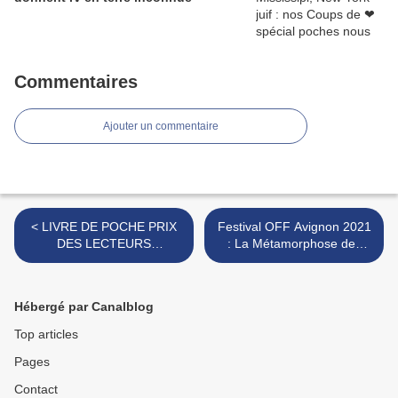
Commentaires
Ajouter un commentaire
< LIVRE DE POCHE PRIX
Festival OFF Avignon 2021
DES LECTEURS
: La Métamorphose des
LITTERATURE : Les livres
Cigognes : le seul en scène
du mois de juillet
intime et universel de Marc
Arnaud >
Hébergé par Canalblog
Top articles
Pages
Contact