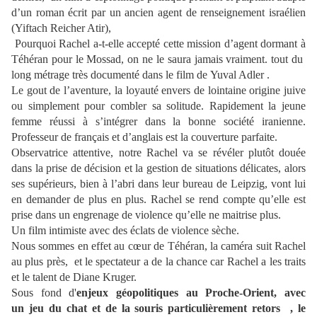
d’un roman écrit par un ancien agent de renseignement israélien
(Yiftach Reicher Atir),
Pourquoi Rachel a-t-elle accepté cette mission d’agent dormant à
Téhéran pour le Mossad, on ne le saura jamais vraiment. tout du
long métrage très documenté dans le film de Yuval Adler .
Le gout de l’aventure, la loyauté envers de lointaine origine juive
ou simplement pour combler sa solitude. Rapidement la jeune
femme réussi à s’intégrer dans la bonne société iranienne.
Professeur de français et d’anglais est la couverture parfaite.
Observatrice attentive, notre Rachel va se révéler plutôt douée
dans la prise de décision et la gestion de situations délicates, alors
ses supérieurs, bien à l’abri dans leur bureau de Leipzig, vont lui
en demander de plus en plus. Rachel se rend compte qu’elle est
prise dans un engrenage de violence qu’elle ne maitrise plus.
Un film intimiste avec des éclats de violence sèche.
Nous sommes en effet au cœur de Téhéran, la caméra suit Rachel
au plus près, et le spectateur a de la chance car Rachel a les traits
et le talent de Diane Kruger.
Sous fond d'
enjeux géopolitiques au Proche-Orient, avec
un jeu du chat et de la souris particulièrement retors , le