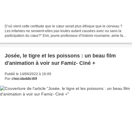
D’où vient cette certitude que le cœur serait plus éthique que le cerveau ?
Les infamies ne seraient-elles pas toutes autant causées avec ou sans la
participation du cœur?” Emi, jeune professeur d’histoire roumaine, aime faire
l’amour avec son mari. Son...
Josée, le tigre et les poissons : un beau film
d'animation à voir sur Famiz- Ciné +
Publié le 14/06/2022 à 16:00
Par
chocoladdict69