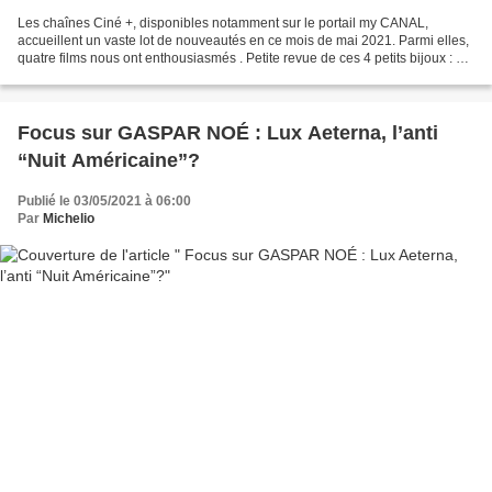
Les chaînes Ciné +, disponibles notamment sur le portail my CANAL,
accueillent un vaste lot de nouveautés en ce mois de mai 2021. Parmi elles,
quatre films nous ont enthousiasmés . Petite revue de ces 4 petits bijoux : 1/
Yves; Benoit Forgeard Quand Her...
Focus sur GASPAR NOÉ : Lux Aeterna, l’anti
“Nuit Américaine”?
Publié le 03/05/2021 à 06:00
Par
Michelio