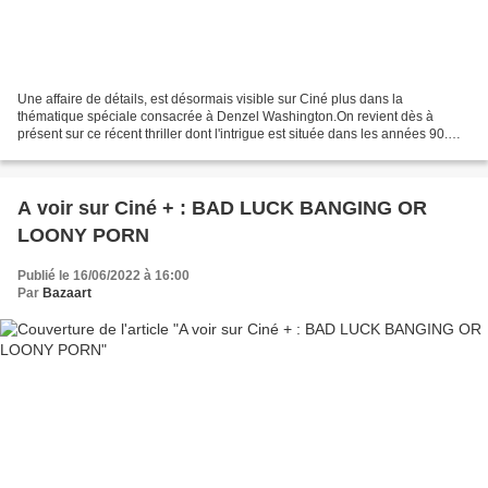
Une affaire de détails, est désormais visible sur Ciné plus dans la
thématique spéciale consacrée à Denzel Washington.On revient dès à
présent sur ce récent thriller dont l'intrigue est située dans les années 90.
Dans ce film, q uatre filles ont récemment...
A voir sur Ciné + : BAD LUCK BANGING OR
LOONY PORN
Publié le 16/06/2022 à 16:00
Par
Bazaart