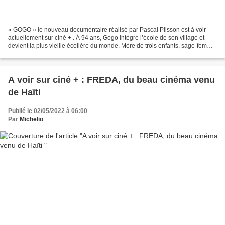
« GOGO » le nouveau documentaire réalisé par Pascal Plisson est à voir
actuellement sur ciné + . À 94 ans, Gogo intègre l’école de son village et
devient la plus vieille écolière du monde. Mère de trois enfants, sage-femme
depuis 75 ans, elle partage...
A voir sur ciné + : FREDA, du beau cinéma venu
de Haïti
Publié le 02/05/2022 à 06:00
Par
Michelio