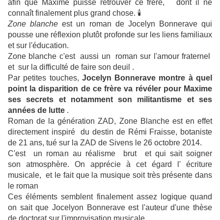
afin que Maxime puisse retrouver ce frère, dont il ne
connaît finalement plus grand chose. 🕯
Zone blanche
est un roman
de Jocelyn Bonnerave
qui
pousse une réflexion plutôt profonde sur les liens familiaux
et sur l'éducation.
Zone blanche c'est aussi un roman sur l'amour fraternel
et sur la difficulté de faire son deuil .
Par petites touches,
Jocelyn Bonnerave montre à quel
point la disparition de ce frère va révéler pour Maxime
ses secrets et notamment son militantisme et ses
années de lutte
.
Roman de la génération ZAD, Zone Blanche est en effet
directement inspiré du destin de Rémi Fraisse, botaniste
de 21 ans, tué sur la ZAD de Sivens le 26 octobre 2014.
C'est un roman au réalisme brut et qui sait soigner
son atmosphère.
On apprécie à cet égard l'
écriture
musicale, et le fait que la musique soit très présente dans
le roman
Ces éléments semblent finalement assez logique quand
on sait que Jocelyon Bonnerave est l'auteur d'une thèse
de doctorat sur l'improvisation musicale.