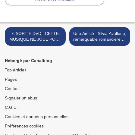
< SORTIE DVD : CETTE
Une Amitié : Silvia Avallone,
MUSIQUE NE JOUE POUR
remarquable romancière de
PERSONNE , la belle petite
son temps >
musique du cinéma de
Benchetrit
Hébergé par Canalblog
Top articles
Pages
Contact
Signaler un abus
C.G.U.
Cookies et données personnelles
Préférences cookies