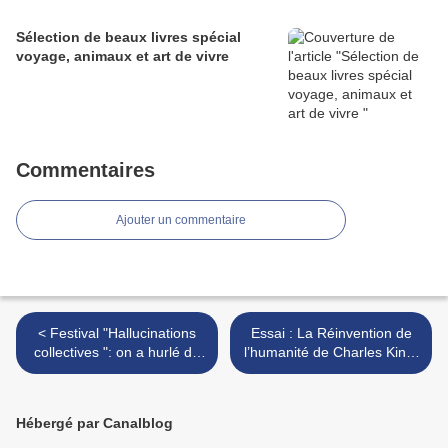
Sélection de beaux livres spécial
voyage, animaux et art de vivre
Commentaires
Ajouter un commentaire
< Festival "Hallucinations
Essai : La Réinvention de
collectives ": on a hurlé de
l’humanité de Charles King-
joie devant "Hurlements" de
un récit exceptionnel sur
Joe Dante ,version
des scientifiques en quête
restaurée !
de vérité >
Hébergé par Canalblog