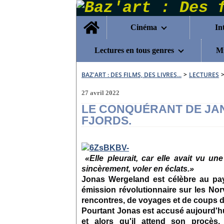
Home
Cinéma
In
Lectures en tous genres
Mu
BAZ'ART : DES FILMS, DES LIVRES...
>
LECTURES
27 avril 2022
LE CONQUÉRANT DE JAN
FJORDS.
«Elle pleurait, car elle avait vu u
sincèrement, voler en éclats.»
Jonas Wergeland est célèbre au pays 
émission révolutionnaire sur les Nor
rencontres, de voyages et de coups de
Pourtant Jonas est accusé aujourd'hu
et alors qu'il attend son procès