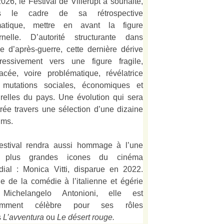
026, le Festival de Villerupt a souhaité,
s le cadre de sa rétrospective
matique, mettre en avant la figure
rnelle. D’autorité structurante dans
alie d’après-guerre, cette dernière dérive
ressivement vers une figure fragile,
acée, voire problématique, révélatrice
 mutations sociales, économiques et
urelles du pays. Une évolution qui sera
strée travers une sélection d’une dizaine
lms.
estival rendra aussi hommage à l’une
 plus grandes icones du cinéma
ial : Monica Vitti, disparue en 2022.
e de la comédie à l’italienne et égérie
Michelangelo Antonioni, elle est
amment célèbre pour ses rôles
s
L’
avventura
ou
Le désert rouge
.