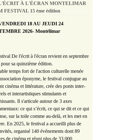
L'ÉCRIT À L'ÉCRAN MONTELIMAR
 FESTIVAL 15 ème édition
VENDREDI 18 AU JEUDI 24
TEMBRE 2026- Montélimar
stival De l'écrit à l'écran revient en septembre
pour sa quinzième édition.
able temps fort de l'action culturelle menée
'association éponyme, le festival conjugue au
nt cinéma et littérature, crée des ponts inter-
rels et interartistiques stimulants et
hissants. Il s'articule autour de 3 axes
mentaux: ce qui s’écrit, ce qui se dit et ce qui
nse, sur la toile comme au-delà, et les met en
re. En 2025, le festival a accueilli plus de
nvités, organisé 140 événements dont 89
es de cinéma et réuni plus de 33 000