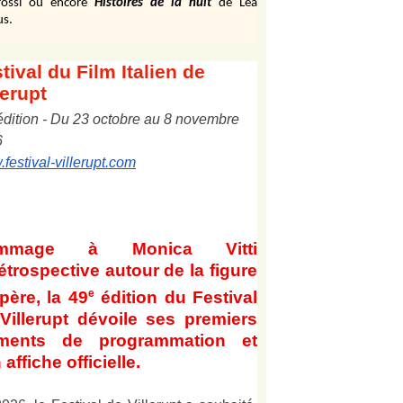
ossi ou encore
Histoires de la nuit
de Léa
us.
tival
du Film Italien de
lerupt
édition
-
Du
2
3
octobre au
8
novembre
6
festival-villerupt.com
mmage à Monica Vitti
étrospective autour de la figure
e
père, la 49
édition du Festival
Villerupt dévoile ses premiers
éments de programmation et
 affiche officielle
.