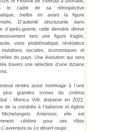
026, le Festival de Villerupt a souhaité,
s le cadre de sa rétrospective
matique, mettre en avant la figure
rnelle. D’autorité structurante dans
alie d’après-guerre, cette dernière dérive
ressivement vers une figure fragile,
acée, voire problématique, révélatrice
 mutations sociales, économiques et
urelles du pays. Une évolution qui sera
strée travers une sélection d’une dizaine
lms.
estival rendra aussi hommage à l’une
 plus grandes icones du cinéma
ial : Monica Vitti, disparue en 2022.
e de la comédie à l’italienne et égérie
Michelangelo Antonioni, elle est
amment célèbre pour ses rôles
s
L’
avventura
ou
Le désert rouge
.