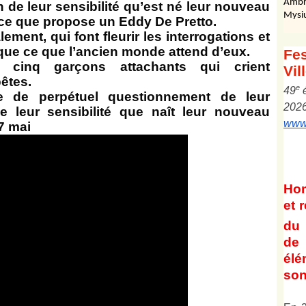
Ambr
on de leur sensibilité qu’est né leur nouveau
Mysi
 ce que propose un Eddy De Pretto.
ement, qui font fleurir les interrogations et
que ce que l’ancien monde attend d’eux.
Fes
inq garçons attachants qui crient
Vil
êtes.
e
4
9
ve de perpétuel questionnement de leur
202
de leur sensibilité que naît leur nouveau
www.
27 mai
Ho
et
r
du 
de 
él
son