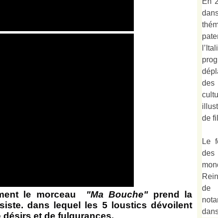
En 2
dan
thé
pate
l’It
prog
dépl
des
cult
illu
de fi
Le f
des
mond
Rein
de 
ment le morceau
"Ma Bouche"
prend la
not
siste. dans lequel les 5 loustics dévoilent
dan
 désirs et de fulgurances.