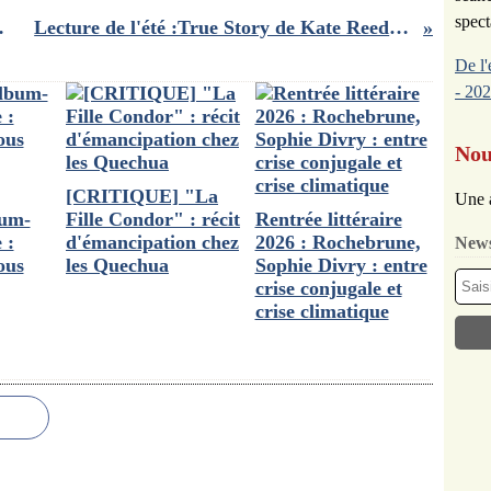
spect
 inclassables !!
Lecture de l'été :True Story de Kate Reed Petty, vraie histoire et surtout vrai bon roman !
De l'
- 202
Nou
[CRITIQUE] "La
Une 
bum-
Fille Condor" : récit
Rentrée littéraire
 :
d'émancipation chez
2026 : Rochebrune,
News
ous
les Quechua
Sophie Divry : entre
crise conjugale et
crise climatique