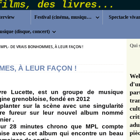
terview
Festival (cinéma, musique...)
Spectacle viva
sique (disque, concert)
Qui 
MPL- DE VRAIS BONHOMMES, À LEUR FAÇON !
MES, À LEUR FAÇON !
Web
d'u
re Lucette
, est un groupe de musique
pa
gine grenobloise, fondé en 2012
tra
planter sur la scène avec une singularité
cul
ire fureur sur leur nouvel album nommé
cri
ier .
adu
 pour 28 minutes chrono que MPL compte
pi
chise avec cet album qui encontre un beau