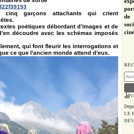
emaines de sortie
exp
por
inq garçons attachants qui crient
de 
êtes.
soc
textes poétiques débordant d’images et de
cin
 d’en découdre avec les schémas imposés
ement, qui font fleurir les interrogations et
que ce que l’ancien monde attend d’eux.
REC
V
Depui
LE 
DÉV