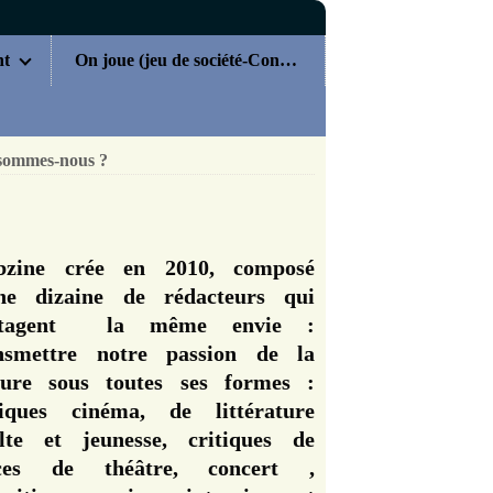
nt
On joue (jeu de société-Concours)
sommes-nous ?
zine crée en 2010, composé
ne dizaine de rédacteurs qui
rtagent la même envie :
nsmettre notre passion de la
ture sous toutes ses formes :
tiques cinéma, de littérature
lte et jeunesse, critiques de
èces de théâtre, concert ,