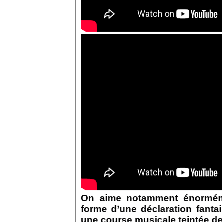
On aime notamment énormé
forme d’une déclaration fantai
u
ne course musicale teintée de