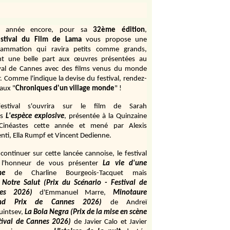
e année encore, pour sa
32ème édition
,
stival du Film de Lama
vous propose une
rammation qui ravira petits comme grands,
ant une belle part aux œuvres présentées au
ival de Cannes avec des films venus du monde
r. Comme l'indique la devise du festival, rendez-
aux "
Chroniques d'un village monde
" !
estival s'ouvrira sur le film de Sarah
s
L'espèce explosive
, présentée à la Quinzaine
Cinéastes cette année et mené par Alexis
ti, Ella Rumpf et Vincent Dedienne.
continuer sur cette lancée cannoise, le festival
 l'honneur de vous présenter
La vie d'une
me
de
Charline Bourgeois-Tacquet
mais
Notre Salut (Prix du Scénario - Festival de
es 2026)
d'Emmanuel Marre,
Minotaure
and Prix de Cannes 2026)
de Andreï
uintsev,
La Bola Negra (Prix de la mise en scène
tival de Cannes 2026)
de Javier Calo et Javier