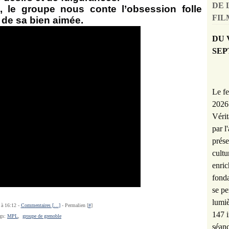
DE 
 le groupe nous conte l’obsession folle
FILM
de sa bien aimée.
DU 
SEP
Le fe
2026 
Vérit
par l
prése
cultu
enric
fonda
se pe
lumiè
 à 16:12 -
Commentaires [
…
]
- Permalien [
#
]
147 i
gs:
MPL
,
groupe de grenoble
séanc