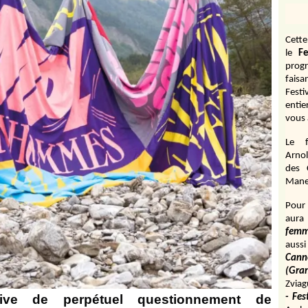
Cett
le
Fe
prog
fais
Fest
entie
vous 
Le f
Arnol
des 
Manen
Pour 
aura
fem
aussi
Cann
(Gr
Zviag
ive de perpétuel questionnement de
- Fes