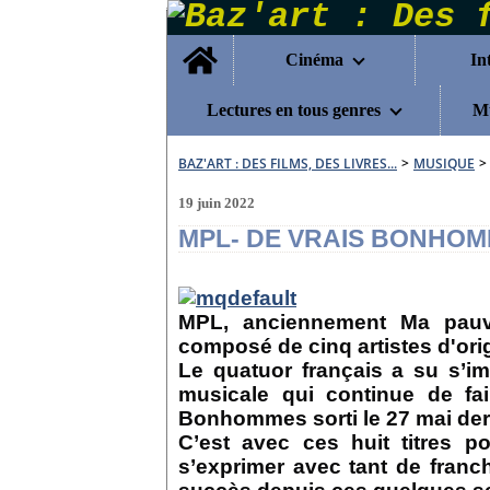
Home
Cinéma
In
Lectures en tous genres
Mu
BAZ'ART : DES FILMS, DES LIVRES...
>
MUSIQUE
>
19 juin 2022
MPL- DE VRAIS BONHOM
MPL
, anciennement
Ma pauv
composé de cinq artistes d'ori
Le quatuor français a su s’im
musicale qui continue de fa
Bonhommes sorti le 27 mai dern
C’est avec ces huit titres
s’exprimer avec tant de fran