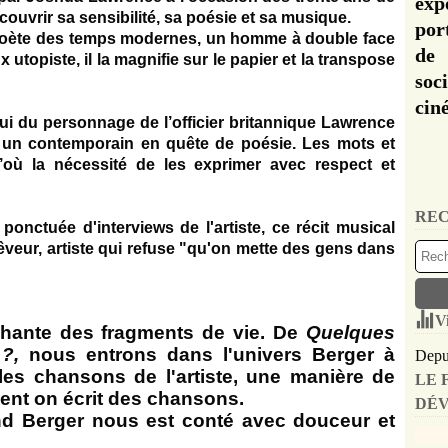
exp
couvrir sa sensibilité, sa poésie et sa musique.
por
poète des temps modernes, un homme à double face
de 
 utopiste, il la magnifie sur le papier et la transpose
soc
cin
ui du personnage de l’officier britannique Lawrence
 un contemporain en quête de poésie. Les mots et
d’où la nécessité de les exprimer avec respect et
REC
nctuée d'interviews de l'artiste, ce récit musical
êveur, artiste qui refuse "qu'on mette des gens dans
V
hante des fragments de vie. De
Quelques
 ?,
nous entrons dans l'univers Berger à
Depui
 les chansons de l'artiste, une manière de
LE 
nt on écrit des chansons.
DÉV
d Berger nous est conté avec douceur et