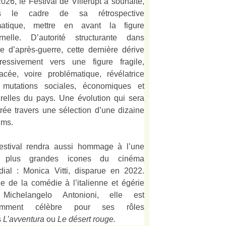
026, le Festival de Villerupt a souhaité,
s le cadre de sa rétrospective
matique, mettre en avant la figure
rnelle. D’autorité structurante dans
alie d’après-guerre, cette dernière dérive
ressivement vers une figure fragile,
acée, voire problématique, révélatrice
 mutations sociales, économiques et
urelles du pays. Une évolution qui sera
strée travers une sélection d’une dizaine
lms.
estival rendra aussi hommage à l’une
 plus grandes icones du cinéma
ial : Monica Vitti, disparue en 2022.
e de la comédie à l’italienne et égérie
Michelangelo Antonioni, elle est
amment célèbre pour ses rôles
s
L’
avventura
ou
Le désert rouge
.