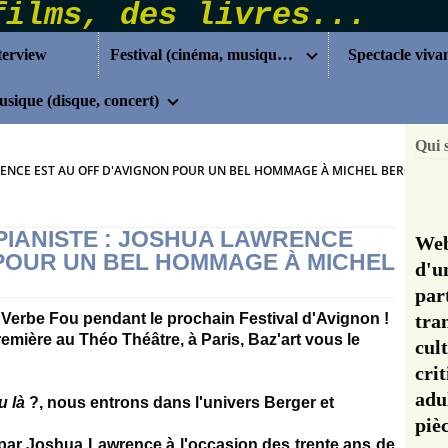
terview
Festival (cinéma, musique...)
Spectacle viva
sique (disque, concert)
Qui 
WRENCE EST AU OFF D'AVIGNON POUR UN BEL HOMMAGE À MICHEL BERGER
 PIANISTE : JOSHUA LAWRENCE
Web
 POUR UN BEL HOMMAGE À MICHEL
d'u
pa
 Verbe Fou pendant le prochain Festival d'Avignon !
tra
emière au Théo Théâtre, à Paris, Baz'art vous le
cul
cri
adu
u là
?, nous entrons dans l'univers Berger et
pi
 par Joshua Lawrence à l'occasion des trente ans de