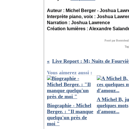
Auteur : Michel Berger - Joshua Law
Interprète piano, voix : Joshua Lawre
Narration : Joshua Lawrence
Création lumières : Alexandre Saland
Posté par Borntobeal
Tag
Vous aimerez aussi :
A Michel B, ju
Biographie - Michel
quelques mots
Berger. : "Il manque
d'amour...
quelqu'un près de
moi "