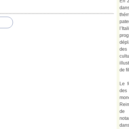
En 2
dan
thé
pate
l’It
prog
dépl
des
cult
illu
de fi
Le f
des
mond
Rein
de 
not
dan