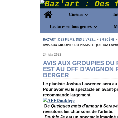
Home
Cinéma
In
Lectures en tous genres
Mu
BAZ'ART : DES FILMS, DES LIVRES...
>
EN SCÈNE
>
AVIS AUX GROUPIES DU PIANISTE : JOSHUA LA
24 juin 2022
AVIS AUX GROUPIES DU
EST AU OFF D'AVIGNON
BERGER
Le pianiste Joshua Lawrence s
era au
Pour avoir vu le spectacle en avant-pr
recommande largement.
De
Quelques mots d'amour
à
Seras-t
revisitons les chansons de l'artiste.
Double Je
est un spectacle imaginé