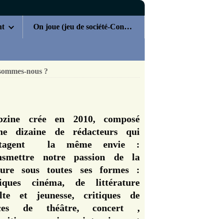
nt
On joue (jeu de société-Concours)
sommes-nous ?
zine crée en 2010, composé
ne dizaine de rédacteurs qui
rtagent la même envie :
nsmettre notre passion de la
ture sous toutes ses formes :
tiques cinéma, de littérature
lte et jeunesse, critiques de
èces de théâtre, concert ,