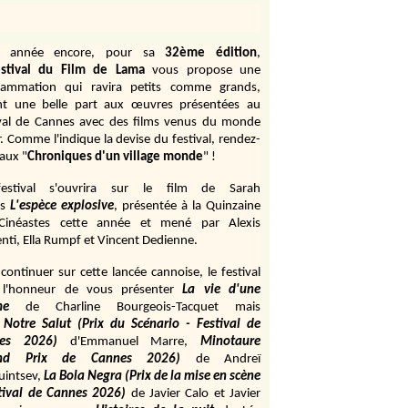
e année encore, pour sa
32ème édition
,
stival du Film de Lama
vous propose une
rammation qui ravira petits comme grands,
ant une belle part aux œuvres présentées au
ival de Cannes avec des films venus du monde
r. Comme l'indique la devise du festival, rendez-
aux "
Chroniques d'un village monde
" !
estival s'ouvrira sur le film de Sarah
s
L'espèce explosive
, présentée à la Quinzaine
Cinéastes cette année et mené par Alexis
ti, Ella Rumpf et Vincent Dedienne.
continuer sur cette lancée cannoise, le festival
 l'honneur de vous présenter
La vie d'une
me
de
Charline Bourgeois-Tacquet
mais
Notre Salut (Prix du Scénario - Festival de
es 2026)
d'Emmanuel Marre,
Minotaure
and Prix de Cannes 2026)
de Andreï
uintsev,
La Bola Negra (Prix de la mise en scène
tival de Cannes 2026)
de Javier Calo et Javier