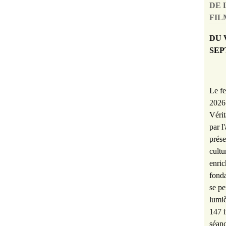
DE 
FILM
DU 
SEP
Le fe
2026 
Vérit
par l
prése
cultu
enric
fonda
se pe
lumiè
147 i
séanc