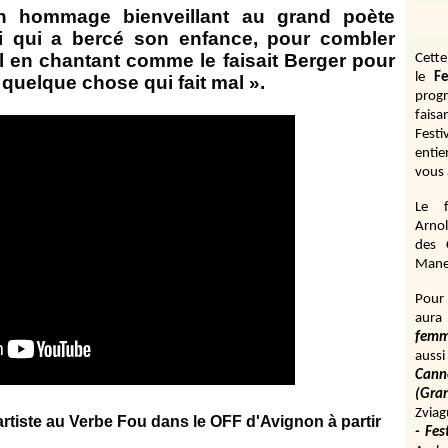
n hommage bienveillant au grand poète
lui qui a bercé son enfance, pour combler
l en chantant comme le faisait Berger pour
Cett
le
Fe
quelque chose qui fait mal ».
prog
fais
Fest
entie
vous 
Le f
Arnol
des 
Manen
Pour 
aura
fem
aussi
Cann
(Gr
Zviag
'artiste au Verbe Fou dans le OFF d'Avignon à partir
- Fes