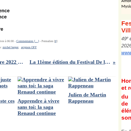
Ambr
Mysi
rence
nce
Fes
re
Vil
e
4
9
ivre à 06:00 -
Commentaires [
…
]
- Permalien [
#
]
202
s:
michel berger
,
avignon OFF
www.
Live Report : M; Nuits de Fourvière 2022 : une "Rêvalité" toute en groove et en magie de l'enfance
La 11ème édition du Festival De l'écrit à l'écran pour une éloge de l'incertitude
Ho
et
r
Julien de Martin
du 
ste ces
Apprendre à vivre
Rappeneau
de 
sans toi: la saga
él
Renaud continue
son