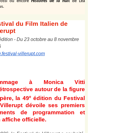
ossi ou encore
Histoires de la nuit
de Léa
us.
tival
du Film Italien de
lerupt
édition
-
Du
2
3
octobre au
8
novembre
6
festival-villerupt.com
mmage à Monica Vitti
étrospective autour de la figure
e
père, la 49
édition du Festival
Villerupt dévoile ses premiers
éments de programmation et
 affiche officielle
.