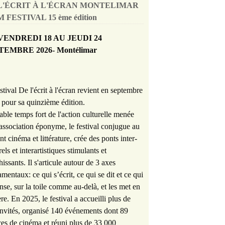
L'ÉCRIT À L'ÉCRAN MONTELIMAR
 FESTIVAL 15 ème édition
VENDREDI 18 AU JEUDI 24
TEMBRE 2026- Montélimar
stival De l'écrit à l'écran revient en septembre
pour sa quinzième édition.
able temps fort de l'action culturelle menée
'association éponyme, le festival conjugue au
nt cinéma et littérature, crée des ponts inter-
rels et interartistiques stimulants et
hissants. Il s'articule autour de 3 axes
mentaux: ce qui s’écrit, ce qui se dit et ce qui
nse, sur la toile comme au-delà, et les met en
re. En 2025, le festival a accueilli plus de
nvités, organisé 140 événements dont 89
es de cinéma et réuni plus de 33 000