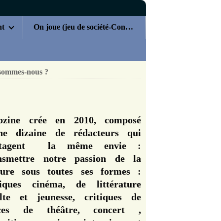
nt
On joue (jeu de société-Concours)
sommes-nous ?
zine crée en 2010, composé
ne dizaine de rédacteurs qui
rtagent la même envie :
nsmettre notre passion de la
ture sous toutes ses formes :
tiques cinéma, de littérature
lte et jeunesse, critiques de
èces de théâtre, concert ,