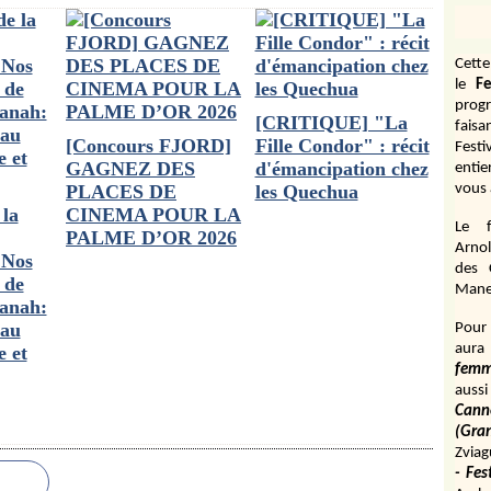
Cett
le
Fe
prog
[CRITIQUE] "La
fais
[Concours FJORD]
Fille Condor" : récit
Fest
GAGNEZ DES
d'émancipation chez
entie
PLACES DE
les Quechua
vous 
 la
CINEMA POUR LA
Le f
PALME D’OR 2026
Arnol
 Nos
des 
 de
Manen
anah:
 au
Pour 
aura
e et
fem
aussi
Cann
(Gr
Zviag
- Fes