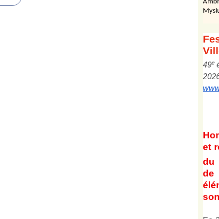
Ambr
Mysi
Fes
Vil
e
4
9
202
www.
Ho
et
r
du 
de 
él
son