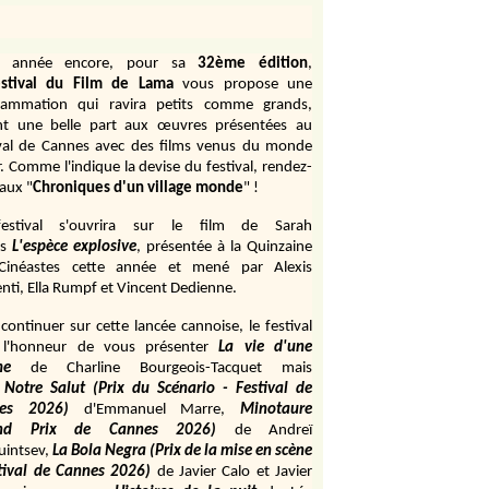
e année encore, pour sa
32ème édition
,
stival du Film de Lama
vous propose une
rammation qui ravira petits comme grands,
ant une belle part aux œuvres présentées au
ival de Cannes avec des films venus du monde
r. Comme l'indique la devise du festival, rendez-
aux "
Chroniques d'un village monde
" !
estival s'ouvrira sur le film de Sarah
s
L'espèce explosive
, présentée à la Quinzaine
Cinéastes cette année et mené par Alexis
ti, Ella Rumpf et Vincent Dedienne.
continuer sur cette lancée cannoise, le festival
 l'honneur de vous présenter
La vie d'une
me
de
Charline Bourgeois-Tacquet
mais
Notre Salut (Prix du Scénario - Festival de
es 2026)
d'Emmanuel Marre,
Minotaure
and Prix de Cannes 2026)
de Andreï
uintsev,
La Bola Negra (Prix de la mise en scène
tival de Cannes 2026)
de Javier Calo et Javier