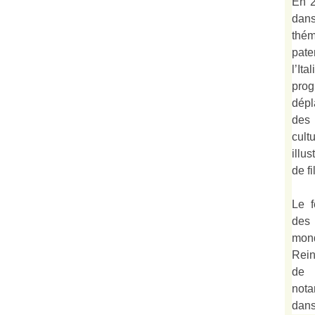
En 2
dan
thé
pate
l’It
prog
dépl
des
cult
illu
de fi
Le f
des
mond
Rein
de 
not
dan