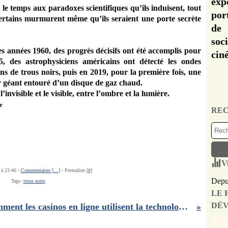
exp
 le temps aux paradoxes scientifiques qu’ils induisent, tout
por
certains murmurent même qu’ils seraient une porte secrète
de 
soc
s années 1960, des progrès décisifs ont été accomplis pour
cin
5, des astrophysiciens américains ont détecté les ondes
ons de trous noirs, puis en 2019, pour la première fois, une
r géant entouré d’un disque de gaz chaud.
invisible et le visible, entre l’ombre et la lumière.
e
REC
V
 à 23:46 -
Commentaires [
…
]
- Permalien [
#
]
Depui
Tags:
trous noirs
LE 
DÉV
Comment les casinos en ligne utilisent la technologie pour offrir une expérience de jeu immersive