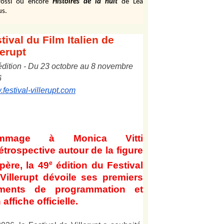
ossi ou encore
Histoires de la nuit
de Léa
us.
tival
du Film Italien de
lerupt
édition
-
Du
2
3
octobre au
8
novembre
6
festival-villerupt.com
mmage à Monica Vitti
étrospective autour de la figure
e
père, la 49
édition du Festival
Villerupt dévoile ses premiers
éments de programmation et
 affiche officielle
.