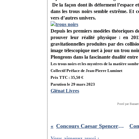
De la façon dont ils déforment l’espace et
dans les trous noirs semble extrême. Et 
vers d’autres univers.
Depuis les premiers modèles théoriques de
prouver leur réalité physique : en 201
gravitationnelles produites par des collisi
image télescopique met à jour un trou noi
Plongeons dans la fascinante dualité entre l’
Les
trous
noirs
et
les
mystères de la matière sombr
Collectif
Préface de Jean-Pierre Luminet
Prix TTC : 35,50 €
Parution le 29 mars 2023
Glénat Livres
Posté par Bazaart
Concours Caesar Spencer en concert le 25/05 à Paris
Vous aimerez aussi :