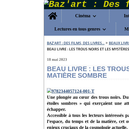
Home
Cinéma
In
Lectures en tous genres
Mu
BAZ'ART : DES FILMS, DES LIVRES...
>
BEAUX LIVR
BEAU LIVRE : LES TROUS NOIRS ET LES MYSTÈR
18 mai 2023
BEAU LIVRE : LES TROU
MATIÈRE SOMBRE
Une plongée au cœur des trous noirs.
Du 
étoiles sombres » qui exerçaient une a
échapper.
Accessible à tous les lecteurs intéressés 
l’espace, du temps et de la matière, cet
enjeux cruciaux de la cosmologie actuelle.