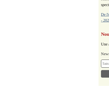
spect
De l'
- 202
Nou
Une 
News