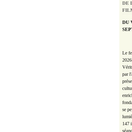
DE 
FILM
DU 
SEP
Le fe
2026 
Vérit
par l
prése
cultu
enric
fonda
se pe
lumiè
147 i
séanc