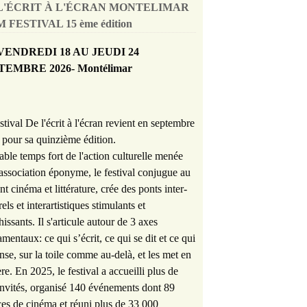
L'ÉCRIT À L'ÉCRAN MONTELIMAR
 FESTIVAL 15 ème édition
VENDREDI 18 AU JEUDI 24
TEMBRE 2026- Montélimar
stival De l'écrit à l'écran revient en septembre
pour sa quinzième édition.
able temps fort de l'action culturelle menée
'association éponyme, le festival conjugue au
nt cinéma et littérature, crée des ponts inter-
rels et interartistiques stimulants et
hissants. Il s'articule autour de 3 axes
mentaux: ce qui s’écrit, ce qui se dit et ce qui
nse, sur la toile comme au-delà, et les met en
re. En 2025, le festival a accueilli plus de
nvités, organisé 140 événements dont 89
es de cinéma et réuni plus de 33 000