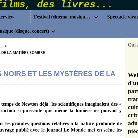
terview
Festival (cinéma, musique...)
Spectacle viva
sique (disque, concert)
Qui 
ES
>
ES DE LA MATIÈRE SOMBRE
S NOIRS ET LES MYSTÈRES DE LA
Web
d'u
pa
tra
temps de Newton déjà, les scientifiques imaginaient des «
cul
ttraction si puissante que même la lumière ne pouvait y
cri
adu
par les grandes questions relatives à la nature profonde de
 ouvrage publié avec le journal Le Monde met en scène les
pi