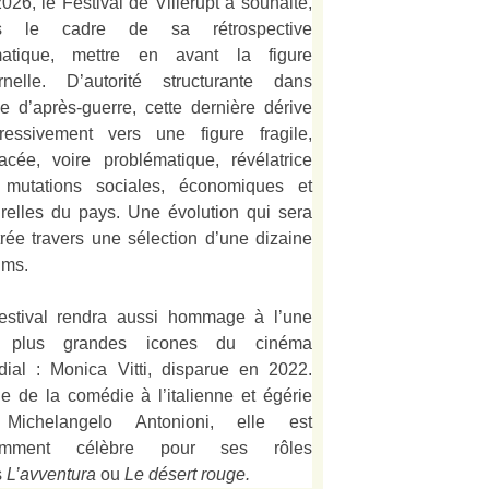
026, le Festival de Villerupt a souhaité,
s le cadre de sa rétrospective
matique, mettre en avant la figure
rnelle. D’autorité structurante dans
alie d’après-guerre, cette dernière dérive
ressivement vers une figure fragile,
acée, voire problématique, révélatrice
 mutations sociales, économiques et
urelles du pays. Une évolution qui sera
strée travers une sélection d’une dizaine
lms.
estival rendra aussi hommage à l’une
 plus grandes icones du cinéma
ial : Monica Vitti, disparue en 2022.
e de la comédie à l’italienne et égérie
Michelangelo Antonioni, elle est
amment célèbre pour ses rôles
s
L’
avventura
ou
Le désert rouge
.