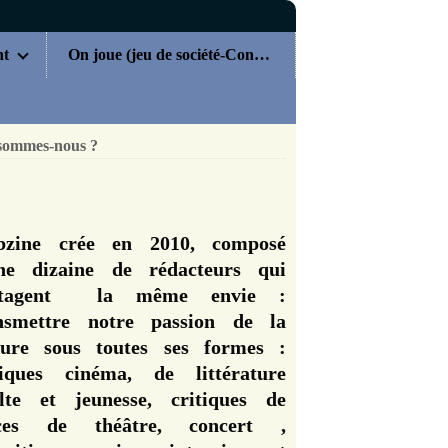
nt
On joue (jeu de société-Concours)
sommes-nous ?
zine crée en 2010, composé
ne dizaine de rédacteurs qui
rtagent la même envie :
nsmettre notre passion de la
ture sous toutes ses formes :
tiques cinéma, de littérature
lte et jeunesse, critiques de
èces de théâtre, concert ,