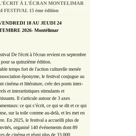
L'ÉCRIT À L'ÉCRAN MONTELIMAR
 FESTIVAL 15 ème édition
VENDREDI 18 AU JEUDI 24
TEMBRE 2026- Montélimar
stival De l'écrit à l'écran revient en septembre
pour sa quinzième édition.
able temps fort de l'action culturelle menée
'association éponyme, le festival conjugue au
nt cinéma et littérature, crée des ponts inter-
rels et interartistiques stimulants et
hissants. Il s'articule autour de 3 axes
mentaux: ce qui s’écrit, ce qui se dit et ce qui
nse, sur la toile comme au-delà, et les met en
re. En 2025, le festival a accueilli plus de
nvités, organisé 140 événements dont 89
es de cinéma et réuni plus de 33 000