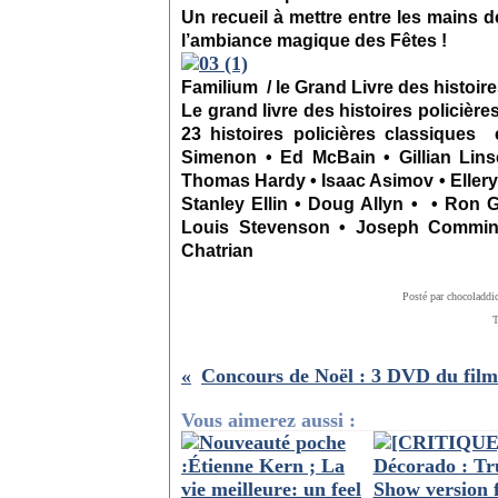
Un recueil à mettre entre les mains
d
l’ambiance magique
des
Fêtes !
Familium /
le
Grand
Livre
des
histoir
Le
grand
livre
des
histoires
policière
23
histoires
policières
classiques é
Simenon • Ed McBain • Gillian Lins
Thomas Hardy • Isaac Asimov • Ellery 
Stanley Ellin • Doug Allyn • • Ron G
Louis Stevenson • Joseph Commin
Chatrian
Posté par chocoladdi
T
Vous aimerez aussi :