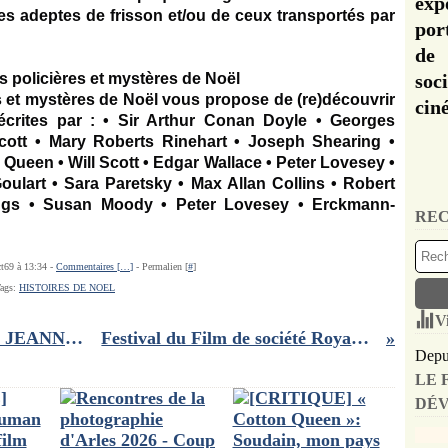
exp
es
adeptes de frisson
et
/ou de ceux transportés par
por
de 
es
policières
et
mystères
de
Noël
soc
s
et
mystères
de
Noël
vous propose de (re)découvrir
cin
crites par : • Sir Arthur Conan Doyle • Georges
cott • Mary Roberts Rinehart • Joseph Shearing •
Queen • Will Scott • Edgar Wallace • Peter Lovesey •
oulart • Sara Paretsky • Max Allan Collins • Robert
gs • Susan Moody • Peter Lovesey • Erckmann-
REC
ct69 à 13:34 -
Commentaires [
…
]
- Permalien [
#
]
ags:
HISTOIRES DE NOEL
V
Concours de Noël : 3 DVD du film JEANNE DU BARRY à gagner
Festival du Film de société Royan 2023 : le palmarès
Depui
LE 
DÉV