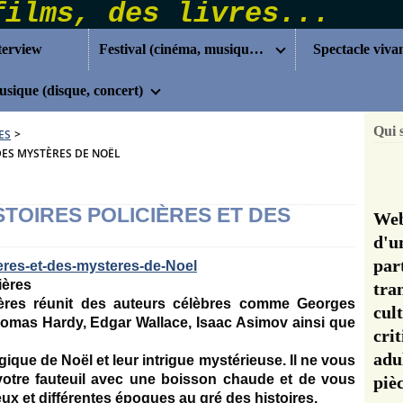
terview
Festival (cinéma, musique...)
Spectacle viva
sique (disque, concert)
Qui 
ES
>
 DES MYSTÈRES DE NOËL
STOIRES POLICIÈRES ET DES
Web
d'u
pa
ières
tra
cières réunit des auteurs célèbres comme Georges
cul
omas Hardy, Edgar Wallace, Isaac Asimov ainsi que
cri
adu
ue de Noël et leur intrigue mystérieuse. Il ne vous
 votre fauteuil avec une boisson chaude et de vous
pi
ieux et différentes époques au gré des histoires.