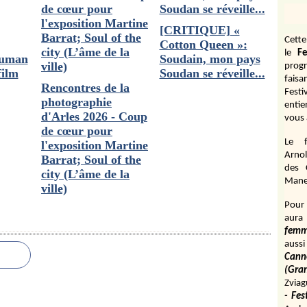
[CRITIQUE] «
Cett
Cotton Queen »:
le
Fe
ruman
Soudain, mon pays
prog
film
Soudan se réveille...
fais
Rencontres de la
Fest
photographie
entie
d'Arles 2026 - Coup
vous 
de cœur pour
Le f
l'exposition Martine
Arnol
Barrat; Soul of the
des 
city (L’âme de la
Manen
ville)
Pour 
aura
fem
aussi
Cann
(Gr
Zviag
- Fes