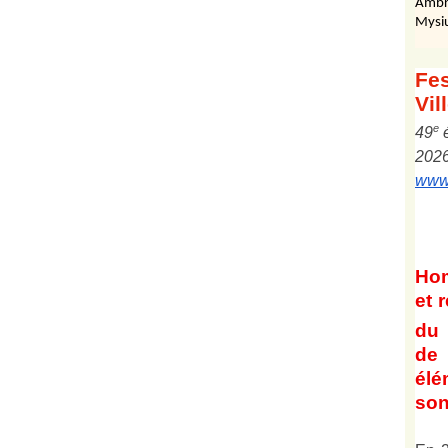
Ambr
Mysi
Fes
Vil
e
4
9
202
www.
Ho
et
r
du 
de 
él
son