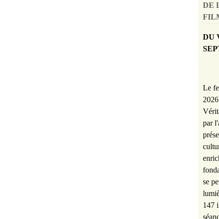
DE 
FILM
DU 
SEP
Le fe
2026 
Vérit
par l
prése
cultu
enric
fonda
se pe
lumiè
147 i
séanc