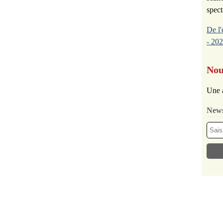
spect
De l'
- 202
Nou
Une 
News