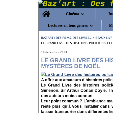
Home
Cinéma
In
Lectures en tous genres
Mu
BAZ'ART : DES FILMS, DES LIVRES...
>
BEAUX LIVR
LE GRAND LIVRE DES HISTOIRES POLICIÈRES ET
10 décembre 2023
LE GRAND LIVRE DES HI
MYSTÈRES DE NOËL
A offrir aux amateurs d'histoires polic
Le Grand Livre des histoires poli
Simenon, Sir Arthur Conan Doyle, Th
des auteurs moins connus.
Leur point commun ? L'ambiance magiq
reste plus qu'à vous installer dans
laisser transporter dans différentes l