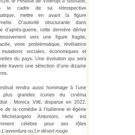
026, le Festival de Villerupt a souhaité,
s le cadre de sa rétrospective
matique, mettre en avant la figure
rnelle. D’autorité structurante dans
alie d’après-guerre, cette dernière dérive
ressivement vers une figure fragile,
acée, voire problématique, révélatrice
 mutations sociales, économiques et
urelles du pays. Une évolution qui sera
strée travers une sélection d’une dizaine
lms.
estival rendra aussi hommage à l’une
 plus grandes icones du cinéma
ial : Monica Vitti, disparue en 2022.
e de la comédie à l’italienne et égérie
Michelangelo Antonioni, elle est
amment célèbre pour ses rôles
s
L’
avventura
ou
Le désert rouge
.