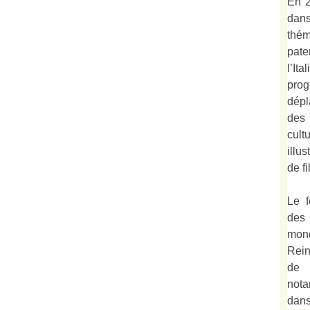
En 2
dan
thé
pate
l’It
prog
dépl
des
cult
illu
de fi
Le f
des
mond
Rein
de 
not
dan