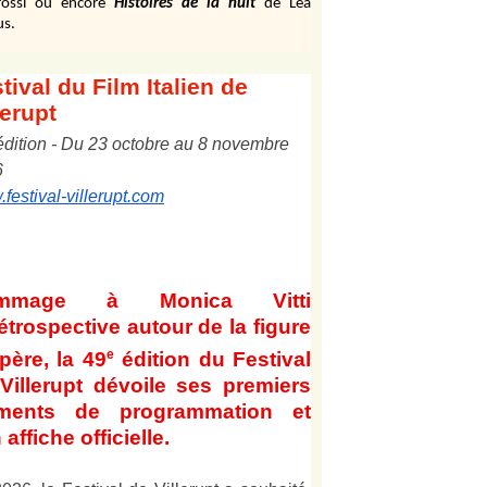
ossi ou encore
Histoires de la nuit
de Léa
us.
tival
du Film Italien de
lerupt
édition
-
Du
2
3
octobre au
8
novembre
6
festival-villerupt.com
mmage à Monica Vitti
étrospective autour de la figure
e
père, la 49
édition du Festival
Villerupt dévoile ses premiers
éments de programmation et
 affiche officielle
.