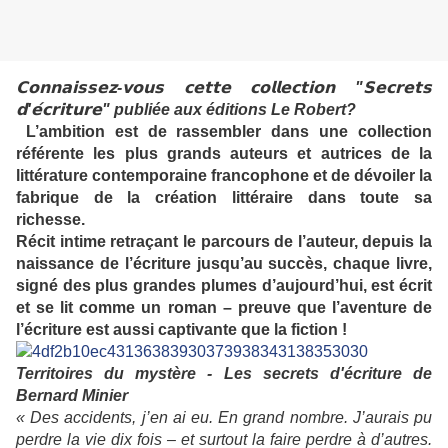
𝗖𝗼𝗻𝗻𝗮𝗶𝘀𝘀𝗲𝘇-𝘃𝗼𝘂𝘀 𝗰𝗲𝘁𝘁𝗲 𝗰𝗼𝗹𝗹𝗲𝗰𝘁𝗶𝗼𝗻 "𝗦𝗲𝗰𝗿𝗲𝘁𝘀
𝗱'𝗲́𝗰𝗿𝗶𝘁𝘂𝗿𝗲" publiée aux éditions Le Robert?
L’ambition est de rassembler dans une collection
référente les plus grands auteurs et autrices de la
littérature contemporaine francophone et de dévoiler la
fabrique de la création littéraire dans toute sa
richesse.
Récit intime retraçant le parcours de l’auteur, depuis la
naissance de l’écriture jusqu’au succès, chaque livre,
signé des plus grandes plumes d’aujourd’hui, est écrit
et se lit comme un roman – preuve que l’aventure de
l’écriture est aussi captivante que la fiction !
Territoires du mystère - Les secrets d'écriture de
Bernard Minier
« Des accidents, j’en ai eu. En grand nombre. J’aurais pu
perdre la vie dix fois – et surtout la faire perdre à d’autres.