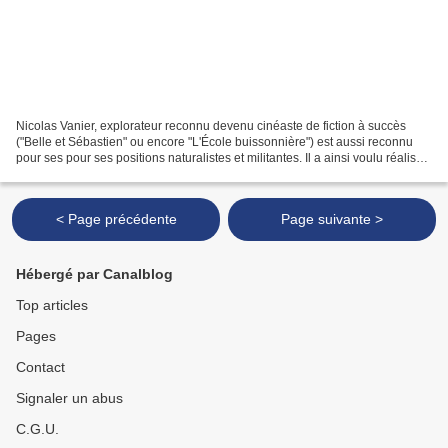
Nicolas Vanier, explorateur reconnu devenu cinéaste de fiction à succès
("Belle et Sébastien" ou encore "L'École buissonnière") est aussi reconnu
pour ses pour ses positions naturalistes et militantes. Il a ainsi voulu réaliser
"Donne moi des ailes "...
< Page précédente
Page suivante >
Hébergé par Canalblog
Top articles
Pages
Contact
Signaler un abus
C.G.U.