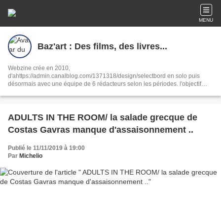
MENU
Baz'art : Des films, des livres...
Webzine crée en 2010,
d'ahttps://admin.canalblog.com/1371318/design/selectbord en solo puis
désormais avec une équipe de 6 rédacteurs selon les périodes. l'objectif
reste le même : partager notre passion de la culture sous toutes ses formes,
ciné, livres, musique, interviews, spectacles.
ADULTS IN THE ROOM/ la salade grecque de
Costas Gavras manque d'assaisonnement ..
Publié le 11/11/2019 à 19:00
Par
Michelio