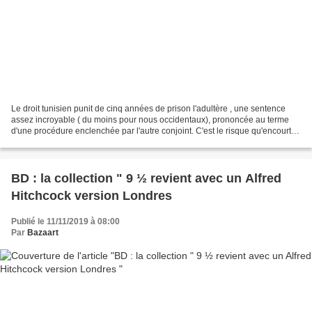
Le droit tunisien punit de cinq années de prison l'adultère , une sentence
assez incroyable ( du moins pour nous occidentaux), prononcée au terme
d'une procédure enclenchée par l'autre conjoint. C'est le risque qu'encourt
l'héroïne éponyme de Noura rêve,...
BD : la collection " 9 ½ revient avec un Alfred
Hitchcock version Londres
Publié le 11/11/2019 à 08:00
Par
Bazaart