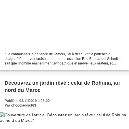
" Je connaissais la patience de l'amour, j'ai à découvrir la patience du
chagrin." Pour avoir croisé en quelques occasion Eric-Emmanuel Schmitt on
sait que l'homme éminemment sympathique et merveilleux orateur, et
l'auteur plus ou moins inspiré selon...
Découvrez un jardin rêvé : celui de Rohuna, au
nord du Maroc
Publié le 08/11/2019 à 05:00
Par
chocoladdict69