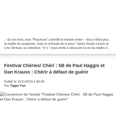
, - En six mois, mon "Psychose" a terrifié le monde entier. - Vous n'êtes plus
le maître du suspense, mais le cinéaste de la peur." Après Sergio Leone et
Lino Ventura, la collection " 9 ½ " nous invite à découvrir la vie du maître du
suspense Alfred Hitchcock,...
Festival Chéries/ Chéri : 5B de Paul Haggis et
Dan Krauss : Chérir à défaut de guérir
Publié le 11/11/2019 à 06:00
Par
Tigger Fun