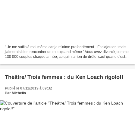
"-Je me suffis à moi même car je m'aime profondément- -Et d'ajouter : mais
j'aimerais bien rencontrer un mec quand même." Vous avez divorcé, comme
130 000 couples chaque année, ce qui n’a rien de drôle, sauf quand c’est
Anne Roumanoff qui vous remonte...
Théâtre/ Trois femmes : du Ken Loach rigolo!!
Publié le 07/11/2019 à 09:32
Par
Michelio