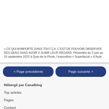
« CE QUI M’IMPORTE DANS TOUT ÇA, C’EST DE POUVOIR OBSERVER
DES GENS SANS AVOIR À SUBIR LEUR REGARD. Présentée du 5 juin au
10 septembre 2025 à Quai de la Photo, l’exposition « Superfacial » d’Audrey
Tautou investit l’ensemble du centre d’art à travers...
< Page précédente
Page suivante >
Hébergé par Canalblog
Top articles
Pages
Contact