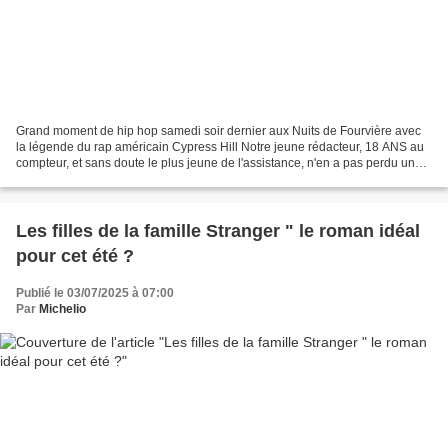
Grand moment de hip hop samedi soir dernier aux Nuits de Fourvière avec
la légende du rap américain Cypress Hill Notre jeune rédacteur, 18 ANS au
compteur, et sans doute le plus jeune de l'assistance, n'en a pas perdu une
miette : Étant un immense fan...
Les filles de la famille Stranger " le roman idéal
pour cet été ?
Publié le 03/07/2025 à 07:00
Par
Michelio