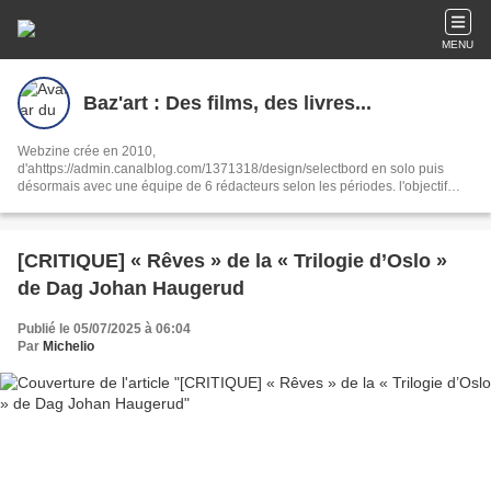
MENU
Baz'art : Des films, des livres...
Webzine crée en 2010,
d'ahttps://admin.canalblog.com/1371318/design/selectbord en solo puis
désormais avec une équipe de 6 rédacteurs selon les périodes. l'objectif
reste le même : partager notre passion de la culture sous toutes ses formes,
ciné, livres, musique, interviews, spectacles.
[CRITIQUE] « Rêves » de la « Trilogie d’Oslo »
de Dag Johan Haugerud
Publié le 05/07/2025 à 06:04
Par
Michelio