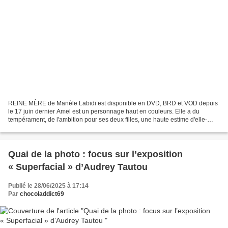
REINE MÈRE de Manèle Labidi est disponible en DVD, BRD et VOD depuis
le 17 juin dernier Amel est un personnage haut en couleurs. Elle a du
tempérament, de l'ambition pour ses deux filles, une haute estime d'elle-
même et forme avec Amor un couple passionné...
Quai de la photo : focus sur l’exposition
« Superfacial » d’Audrey Tautou
Publié le 28/06/2025 à 17:14
Par
chocoladdict69