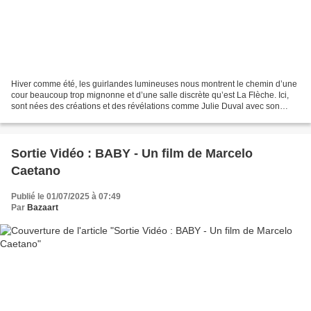
Hiver comme été, les guirlandes lumineuses nous montrent le chemin d’une
cour beaucoup trop mignonne et d’une salle discrète qu’est La Flèche. Ici,
sont nées des créations et des révélations comme Julie Duval avec son
Odeur de la guerre. La fraîcheur...
Sortie Vidéo : BABY - Un film de Marcelo
Caetano
Publié le 01/07/2025 à 07:49
Par
Bazaart