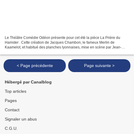
Le Théâtre Comédie Odéon présente pour cet été la pièce La Prière du
Hamster . Cette création de Jacques Chambon, le fameux Merlin de
Kaamelot, et habitué des planches lyonnaises, mise en scène par Jean-
Rémi Chaize, avec Lionel Buisson et Marc Gelas (Les...
< Page précédente
Page suivante >
Hébergé par Canalblog
Top articles
Pages
Contact
Signaler un abus
C.G.U.