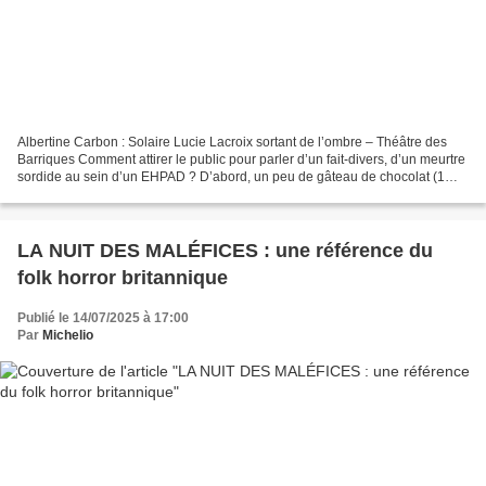
Albertine Carbon : Solaire Lucie Lacroix sortant de l’ombre – Théâtre des
Barriques Comment attirer le public pour parler d’un fait-divers, d’un meurtre
sordide au sein d’un EHPAD ? D’abord, un peu de gâteau de chocolat (1
dose par jour est bon par la...
LA NUIT DES MALÉFICES : une référence du
folk horror britannique
Publié le 14/07/2025 à 17:00
Par
Michelio