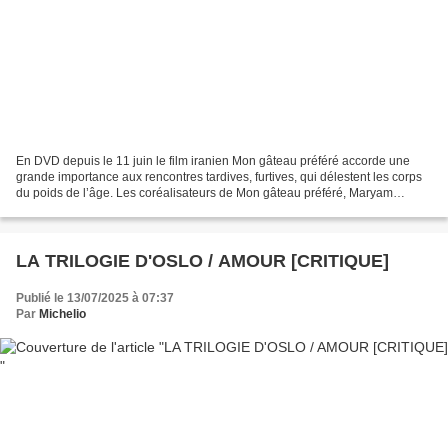
En DVD depuis le 11 juin le film iranien Mon gâteau préféré accorde une
grande importance aux rencontres tardives, furtives, qui délestent les corps
du poids de l’âge. Les coréalisateurs de Mon gâteau préféré, Maryam
Moqadam et son mari Behtash Sanaeeha...
LA TRILOGIE D'OSLO / AMOUR [CRITIQUE]
Publié le 13/07/2025 à 07:37
Par
Michelio