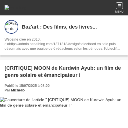
MENU
Baz'art : Des films, des livres...
Webzine crée en 2010,
d'ahttps://admin.canalblog.com/1371318/design/selectbord en solo puis
désormais avec une équipe de 6 rédacteurs selon les périodes. l'objectif
reste le même : partager notre passion de la culture sous toutes ses formes,
ciné, livres, musique, interviews, spectacles.
[CRITIQUE] MOON de Kurdwin Ayub: un film de
genre solaire et émancipateur !
Publié le 15/07/2025 à 08:00
Par
Michelio