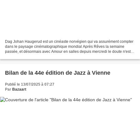
Dag Johan Haugerud est un cinéaste norvégien qui va assurément compter
dans le paysage cinématographique mondial Après Rêves la semaine
passée, et désormais avec Amour en salles depuis mercredi le doute n'est
plus permis. Et on attend impatiemment Désir...
Bilan de la 44e édition de Jazz à Vienne
Publié le 13/07/2025 à 07:27
Par
Bazaart