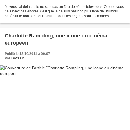
Je vous l'ai déja dit, je ne suis pas un féru de séries télévisées. Ce que vous
ne saviez pas encore, c'est que je ne suis pas non plus fana de l'humour
basé sur le non sens et l'asburde, dont les anglais sont les maitres
incontestés, humour, qui en France...
Charlotte Rampling, une icone du cinéma
européen
Publié le 12/10/2011 à 09:07
Par
Bazaart