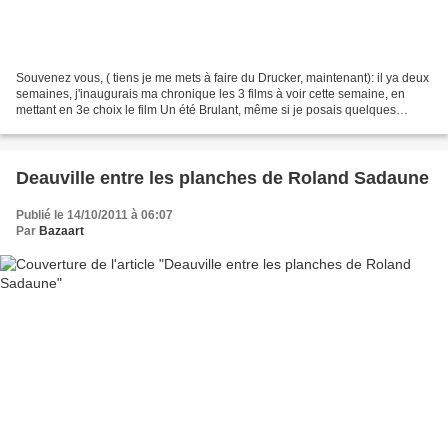
Souvenez vous, ( tiens je me mets à faire du Drucker, maintenant): il ya deux
semaines, j'inaugurais ma chronique les 3 films à voir cette semaine, en
mettant en 3e choix le film Un été Brulant, même si je posais quelques
réserves au film. Pour moi, le...
Deauville entre les planches de Roland Sadaune
Publié le 14/10/2011 à 06:07
Par
Bazaart