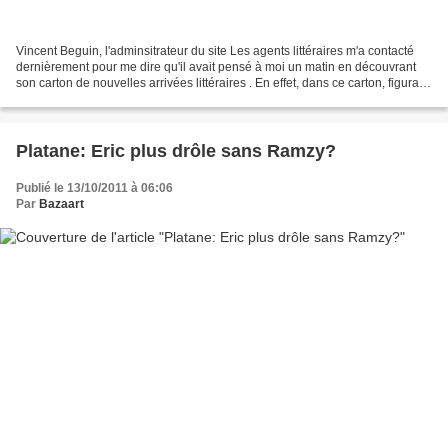
Vincent Beguin, l'adminsitrateur du site Les agents littéraires m'a contacté
dernièrement pour me dire qu'il avait pensé à moi un matin en découvrant
son carton de nouvelles arrivées littéraires . En effet, dans ce carton, figurait
un roman policier qui...
Platane: Eric plus drôle sans Ramzy?
Publié le 13/10/2011 à 06:06
Par
Bazaart