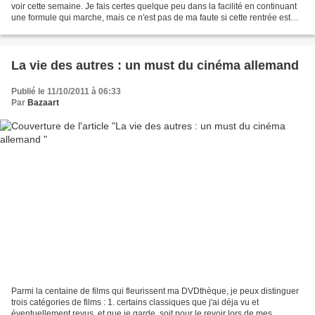
voir cette semaine. Je fais certes quelque peu dans la facilité en continuant
une formule qui marche, mais ce n'est pas de ma faute si cette rentrée est
fertile en sorties cinéma...
La vie des autres : un must du cinéma allemand
Publié le 11/10/2011 à 06:33
Par
Bazaart
Parmi la centaine de films qui fleurissent ma DVDthèque, je peux distinguer
trois catégories de films : 1. certains classiques que j'ai déja vu et
éventuellement revus, et que je garde, soit pour le revoir lors de mes