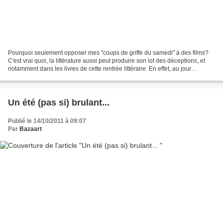
Pourquoi seulement opposer mes "coups de griffe du samedi" à des films?
C'est vrai quoi, la littérature aussi peut produire son lot des déceptions, et
notamment dans les livres de cette rentrée littéraire. En effet, au jour
d'aujour'hui, des 5 livres...
Un été (pas si) brulant...
Publié le 14/10/2011 à 09:07
Par
Bazaart