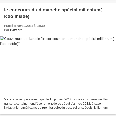
le concours du dimanche spécial millénium(
Kdo inside)
Publié le 09/10/2011 à 08:39
Par
Bazaart
Vous le savez peut-être déjà : le 18 janvier 2012, sortira au cinéma un film
qui sera certainement l'évenement de ce début d'année 2012: à savoir
l'adaptation américaine du premier volet du best-seller suédois, Millenium 1
sous titré Les hommes qui n'aimaient...