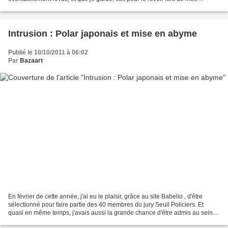
longues soirées d'hiver, soit pour...
Intrusion : Polar japonais et mise en abyme
Publié le 10/10/2011 à 06:02
Par
Bazaart
En février de cette année, j'ai eu le plaisir, grâce au site Babelio , d'être
sélectionné pour faire partie des 40 membres du jury Seuil Policiers. Et
quasi en même temps, j'avais aussi la grande chance d'être admis au sein
du prix du meilleur polar de...