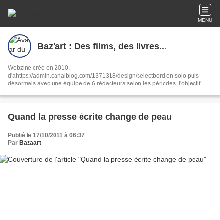
MENU
Baz'art : Des films, des livres...
Webzine crée en 2010,
d'ahttps://admin.canalblog.com/1371318/design/selectbord en solo puis
désormais avec une équipe de 6 rédacteurs selon les périodes. l'objectif
reste le même : partager notre passion de la culture sous toutes ses formes,
ciné, livres, musique, interviews, spectacles.
Quand la presse écrite change de peau
Publié le 17/10/2011 à 06:37
Par
Bazaart