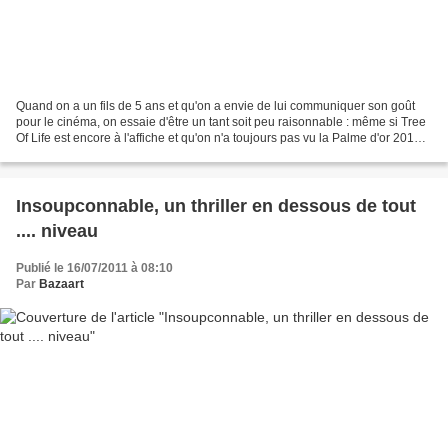
Quand on a un fils de 5 ans et qu'on a envie de lui communiquer son goût
pour le cinéma, on essaie d'être un tant soit peu raisonnable : même si Tree
Of Life est encore à l'affiche et qu'on n'a toujours pas vu la Palme d'or 2011,
on est obligé de se rabattre...
Insoupconnable, un thriller en dessous de tout
.... niveau
Publié le 16/07/2011 à 08:10
Par
Bazaart