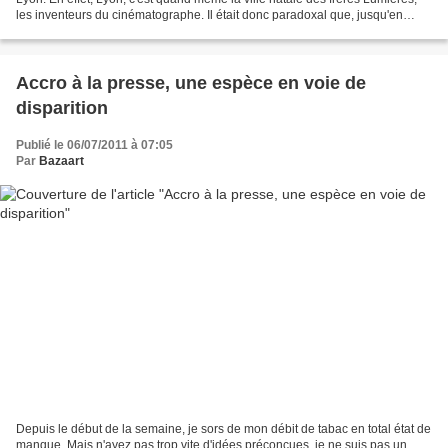
les inventeurs du cinématographe. Il était donc paradoxal que, jusqu'en
2009, aucun festival digne...
Accro à la presse, une espèce en voie de
disparition
Publié le 06/07/2011 à 07:05
Par
Bazaart
Depuis le début de la semaine, je sors de mon débit de tabac en total état de
manque. Mais n'ayez pas trop vite d'idées préconcues, je ne suis pas un