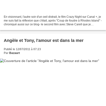
En visionnant, l'autre soir d'un oeil distrait, le film Crazy Night sur Canal +, je
me suis fait la réflexion que c'était, après "Coup de foudre à Rhodes Island" -
chroniqué aussi sur ce blog- le second film avec Steve Carell que je
regardais à quelques...
Angèle et Tony, l'amour est dans la mer
Publié le 12/07/2011 à 07:23
Par
Bazaart