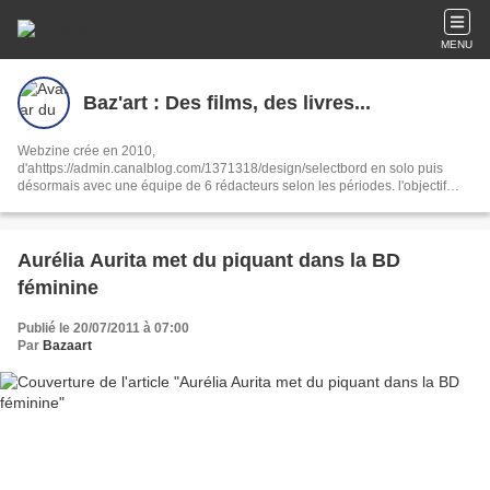
MENU
Baz'art : Des films, des livres...
Webzine crée en 2010,
d'ahttps://admin.canalblog.com/1371318/design/selectbord en solo puis
désormais avec une équipe de 6 rédacteurs selon les périodes. l'objectif
reste le même : partager notre passion de la culture sous toutes ses formes,
ciné, livres, musique, interviews, spectacles.
Aurélia Aurita met du piquant dans la BD
féminine
Publié le 20/07/2011 à 07:00
Par
Bazaart