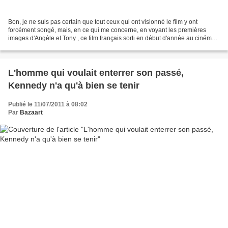
Bon, je ne suis pas certain que tout ceux qui ont visionné le film y ont
forcément songé, mais, en ce qui me concerne, en voyant les premières
images d'Angèle et Tony , ce film français sorti en début d'année au cinéma,
j'ai tout d'abord songé à une émission...
L'homme qui voulait enterrer son passé,
Kennedy n'a qu'à bien se tenir
Publié le 11/07/2011 à 08:02
Par
Bazaart