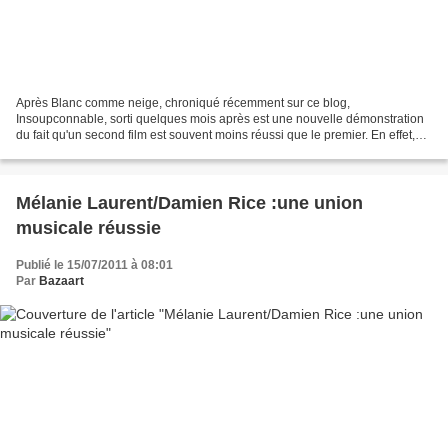
Après Blanc comme neige, chroniqué récemment sur ce blog,
Insoupconnable, sorti quelques mois après est une nouvelle démonstration
du fait qu'un second film est souvent moins réussi que le premier. En effet,
Gabriel Le Bomin s'était fait remarquer par...
Mélanie Laurent/Damien Rice :une union
musicale réussie
Publié le 15/07/2011 à 08:01
Par
Bazaart