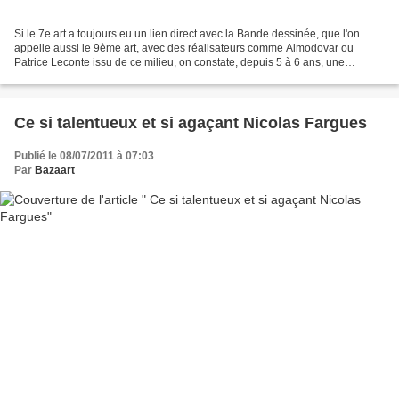
Si le 7e art a toujours eu un lien direct avec la Bande dessinée, que l'on
appelle aussi le 9ème art, avec des réalisateurs comme Almodovar ou
Patrice Leconte issu de ce milieu, on constate, depuis 5 à 6 ans, une
recrudescence des dessinateurs de BD qui...
Ce si talentueux et si agaçant Nicolas Fargues
Publié le 08/07/2011 à 07:03
Par
Bazaart