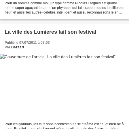
Pour un homme comme moi, un type comme Nicolas Fargues est quand
même super agaçant: beau -d'un physique qui fait craquer toutes les filles en
fleur ,et aussi les autres- célèbre, intelligent et aussi, reconnaissons le en
toute objectivité, vraiment talentueux....
La ville des Lumières fait son festival
Publié le 07/07/2011 à 07:03
Par
Bazaart
Pour les lyonnais, les faits sont incontestables :le cinéma est bel et bien né à
Lyon. En effet, Lyon, c'est quand même la ville natale des frères Lumières,