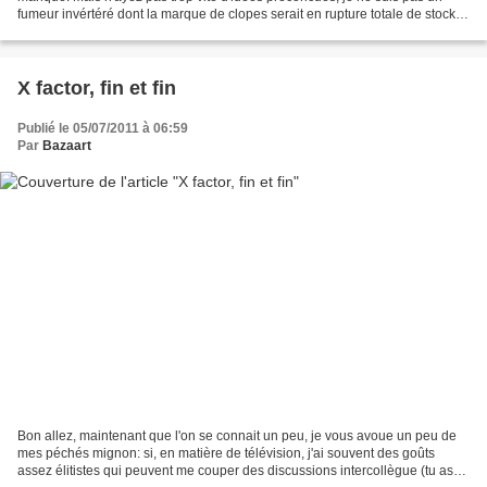
fumeur invértéré dont la marque de clopes serait en rupture totale de stock.
Non, ce qui me rend tout...
X factor, fin et fin
Publié le 05/07/2011 à 06:59
Par
Bazaart
Bon allez, maintenant que l'on se connait un peu, je vous avoue un peu de
mes péchés mignon: si, en matière de télévision, j'ai souvent des goûts
assez élitistes qui peuvent me couper des discussions intercollègue (tu as