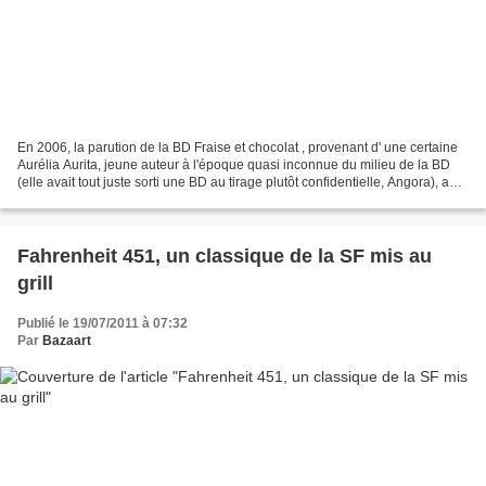
En 2006, la parution de la BD Fraise et chocolat , provenant d' une certaine
Aurélia Aurita, jeune auteur à l'époque quasi inconnue du milieu de la BD
(elle avait tout juste sorti une BD au tirage plutôt confidentielle, Angora), a
produit l'effet d'un...
Fahrenheit 451, un classique de la SF mis au
grill
Publié le 19/07/2011 à 07:32
Par
Bazaart