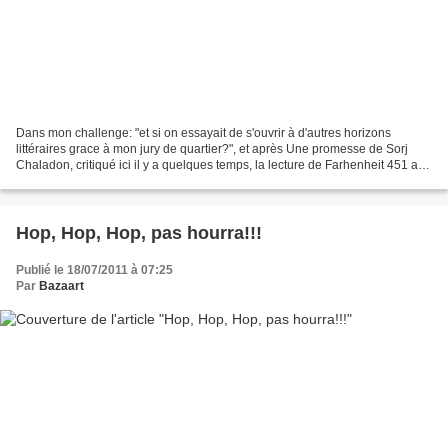
Dans mon challenge: "et si on essayait de s'ouvrir à d'autres horizons
littéraires grace à mon jury de quartier?", et après Une promesse de Sorj
Chaladon, critiqué ici il y a quelques temps, la lecture de Farhenheit 451 a
été l'occasion pour moi de m'attaquer...
Hop, Hop, Hop, pas hourra!!!
Publié le 18/07/2011 à 07:25
Par
Bazaart