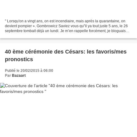
" Lorsqu'on a vingt ans, on est incendiaire, mais après la quarantaine, on
devient pompier ». Gombrowicz Saviez vous qu''il ya tout juste 5 ans, le 26
septembre tombait déjà un lundi. Je m’en rappelle forcément, je bloguais
alors depuis quelques mois...
40 ème cérémonie des Césars: les favoris/mes
pronostics
Publié le 20/02/2015 à 06:00
Par
Bazaart