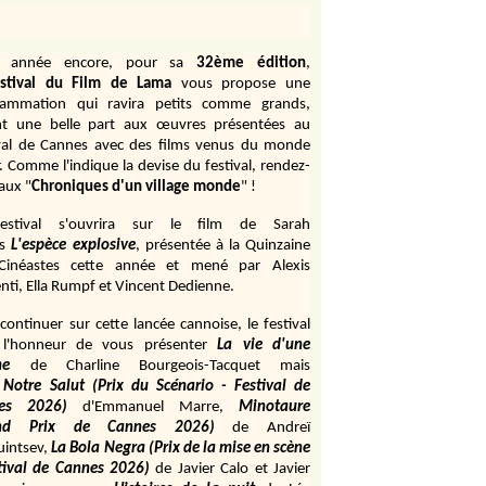
e année encore, pour sa
32ème édition
,
stival du Film de Lama
vous propose une
rammation qui ravira petits comme grands,
ant une belle part aux œuvres présentées au
val de Cannes avec des films venus du monde
r. Comme l'indique la devise du festival, rendez-
aux "
Chroniques d'un village monde
" !
estival s'ouvrira sur le film de Sarah
s
L'espèce explosive
, présentée à la Quinzaine
Cinéastes cette année et mené par Alexis
ti, Ella Rumpf et Vincent Dedienne.
continuer sur cette lancée cannoise, le festival
 l'honneur de vous présenter
La vie d'une
me
de
Charline Bourgeois-Tacquet
mais
Notre Salut (Prix du Scénario - Festival de
es 2026)
d'Emmanuel Marre,
Minotaure
and Prix de Cannes 2026)
de Andreï
uintsev,
La Bola Negra (Prix de la mise en scène
tival de Cannes 2026)
de Javier Calo et Javier