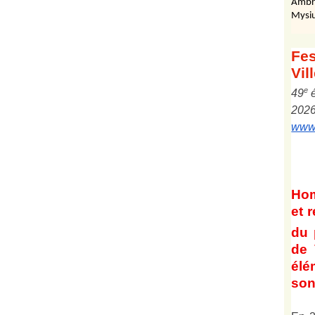
Ambr
Mysiu
Fes
Vil
e
4
9
202
www.
Ho
et
r
du 
de 
él
son 