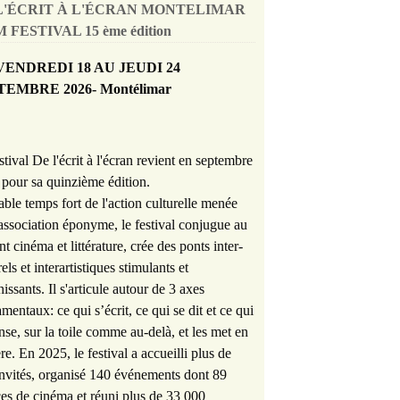
L'ÉCRIT À L'ÉCRAN MONTELIMAR
 FESTIVAL 15 ème édition
VENDREDI 18 AU JEUDI 24
TEMBRE 2026- Montélimar
stival De l'écrit à l'écran revient en septembre
pour sa quinzième édition.
able temps fort de l'action culturelle menée
'association éponyme, le festival conjugue au
nt cinéma et littérature, crée des ponts inter-
rels et interartistiques stimulants et
hissants. Il s'articule autour de 3 axes
mentaux: ce qui s’écrit, ce qui se dit et ce qui
nse, sur la toile comme au-delà, et les met en
re. En 2025, le festival a accueilli plus de
nvités, organisé 140 événements dont 89
es de cinéma et réuni plus de 33 000