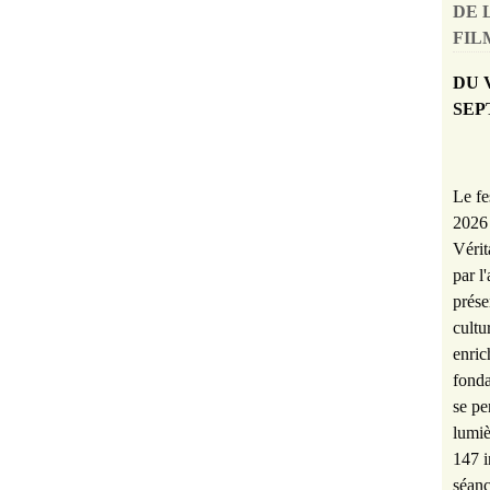
DE 
FILM
DU 
SEP
Le fe
2026 
Vérit
par l
prése
cultu
enric
fonda
se pe
lumiè
147 i
séanc