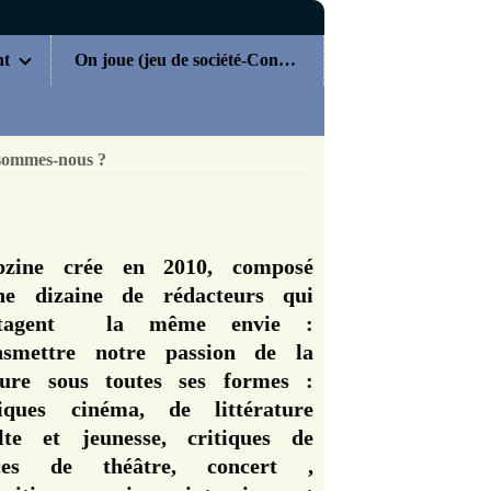
nt
On joue (jeu de société-Concours)
sommes-nous ?
zine crée en 2010, composé
ne dizaine de rédacteurs qui
rtagent la même envie :
nsmettre notre passion de la
ture sous toutes ses formes :
tiques cinéma, de littérature
lte et jeunesse, critiques de
èces de théâtre, concert ,