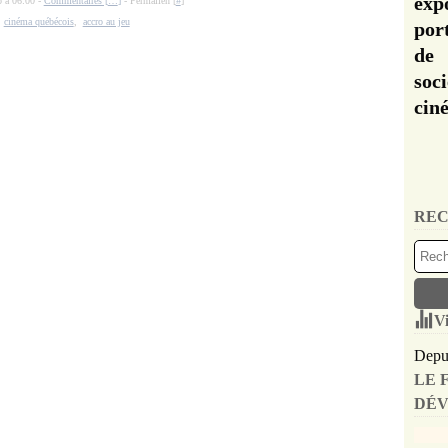
exp
o à 06:00 -
Commentaires [
…
]
- Permalien [
#
]
:
cinéma québécois
,
accro au jeu
por
de 
soc
cin
REC
Vi
Depui
LE 
DÉV