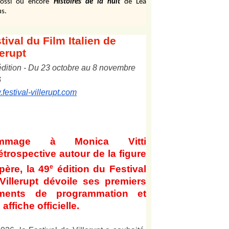
ossi ou encore
Histoires de la nuit
de Léa
s.
tival
du Film Italien de
lerupt
édition
-
Du
2
3
octobre au
8
novembre
6
festival-villerupt.com
mmage à Monica Vitti
étrospective autour de la figure
e
père, la 49
édition du Festival
Villerupt dévoile ses premiers
éments de programmation et
affiche officielle
.