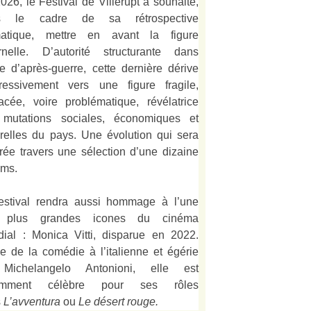
026, le Festival de Villerupt a souhaité,
s le cadre de sa rétrospective
matique, mettre en avant la figure
rnelle. D’autorité structurante dans
alie d’après-guerre, cette dernière dérive
ressivement vers une figure fragile,
acée, voire problématique, révélatrice
mutations sociales, économiques et
urelles du pays. Une évolution qui sera
strée travers une sélection d’une dizaine
lms.
estival rendra aussi hommage à l’une
 plus grandes icones du cinéma
ial : Monica Vitti, disparue en 2022.
e de la comédie à l’italienne et égérie
Michelangelo Antonioni, elle est
amment célèbre pour ses rôles
s
L’
avventura
ou
Le désert rouge
.