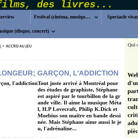
terview
Festival (cinéma, musique...)
Spectacle viva
sique (disque, concert)
Qui 
S
>
ACCRO AU JEU
PLONGEUR; GARÇON, L'ADDICTION
Web
d'u
Tout juste arrivé à Montréal pour
des études de graphiste, Stéphane
pa
est aspiré par le tourbillon de la gr
tra
ande ville. Il aime la musique Méta
cul
l, H.P Lovecraft, Philip K.Dick et
cri
Moebius son maitre en bande dessi
née. Mais Stéphane aime aussi le je
adu
u, l'adrénaline...
pi