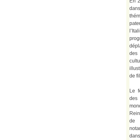
En 2
dan
thé
pate
l’It
prog
dépl
des 
cult
illu
de fi
Le f
des
mond
Rein
de 
not
dan