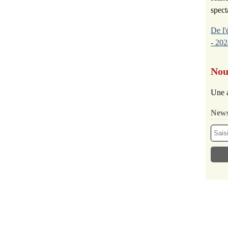
spect
De l'
- 202
Nou
Une a
News