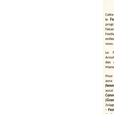
Cett
le
Fe
prog
fais
Festi
entie
vous 
Le f
Arnol
des 
Manen
Pour 
aura
fem
aussi
Cann
(Gr
Zviag
- Fes