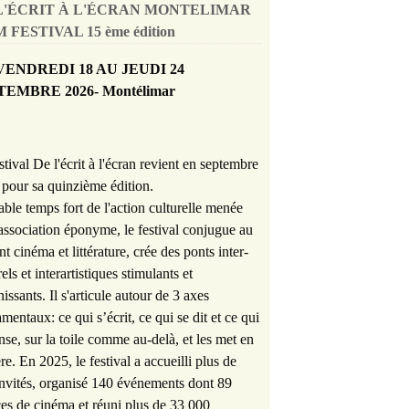
L'ÉCRIT À L'ÉCRAN MONTELIMAR
 FESTIVAL 15 ème édition
VENDREDI 18 AU JEUDI 24
TEMBRE 2026- Montélimar
stival De l'écrit à l'écran revient en septembre
pour sa quinzième édition.
able temps fort de l'action culturelle menée
'association éponyme, le festival conjugue au
nt cinéma et littérature, crée des ponts inter-
rels et interartistiques stimulants et
hissants. Il s'articule autour de 3 axes
mentaux: ce qui s’écrit, ce qui se dit et ce qui
nse, sur la toile comme au-delà, et les met en
re. En 2025, le festival a accueilli plus de
nvités, organisé 140 événements dont 89
es de cinéma et réuni plus de 33 000