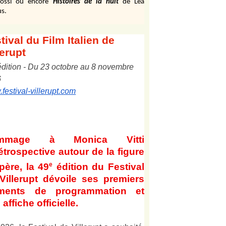
ossi ou encore
Histoires de la nuit
de Léa
s.
tival
du Film Italien de
lerupt
édition
-
Du
2
3
octobre au
8
novembre
6
festival-villerupt.com
mmage à Monica Vitti
étrospective autour de la figure
e
père, la 49
édition du Festival
Villerupt dévoile ses premiers
éments de programmation et
affiche officielle
.