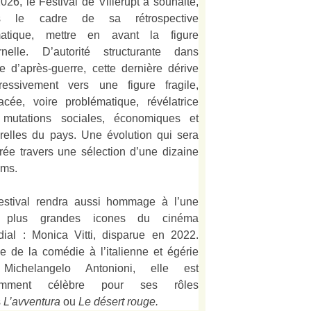
026, le Festival de Villerupt a souhaité,
s le cadre de sa rétrospective
matique, mettre en avant la figure
rnelle. D’autorité structurante dans
alie d’après-guerre, cette dernière dérive
ressivement vers une figure fragile,
acée, voire problématique, révélatrice
mutations sociales, économiques et
urelles du pays. Une évolution qui sera
strée travers une sélection d’une dizaine
lms.
estival rendra aussi hommage à l’une
 plus grandes icones du cinéma
ial : Monica Vitti, disparue en 2022.
e de la comédie à l’italienne et égérie
Michelangelo Antonioni, elle est
amment célèbre pour ses rôles
s
L’
avventura
ou
Le désert rouge
.