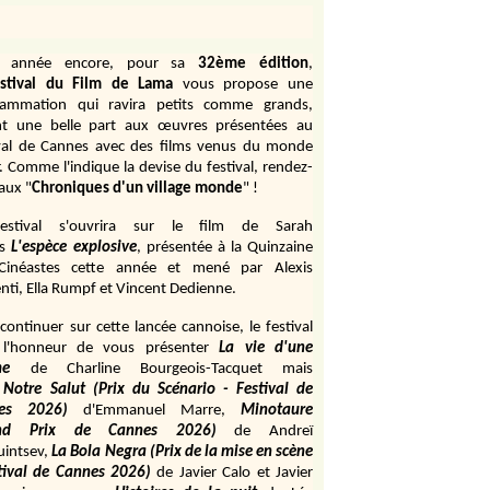
e année encore, pour sa
32ème édition
,
stival du Film de Lama
vous propose une
rammation qui ravira petits comme grands,
ant une belle part aux œuvres présentées au
val de Cannes avec des films venus du monde
r. Comme l'indique la devise du festival, rendez-
aux "
Chroniques d'un village monde
" !
estival s'ouvrira sur le film de Sarah
s
L'espèce explosive
, présentée à la Quinzaine
Cinéastes cette année et mené par Alexis
ti, Ella Rumpf et Vincent Dedienne.
continuer sur cette lancée cannoise, le festival
 l'honneur de vous présenter
La vie d'une
me
de
Charline Bourgeois-Tacquet
mais
Notre Salut (Prix du Scénario - Festival de
es 2026)
d'Emmanuel Marre,
Minotaure
and Prix de Cannes 2026)
de Andreï
uintsev,
La Bola Negra (Prix de la mise en scène
tival de Cannes 2026)
de Javier Calo et Javier