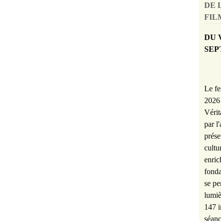
DE 
FILM
DU 
SEP
Le fe
2026 
Vérit
par l
prése
cultu
enric
fonda
se pe
lumiè
147 i
séanc