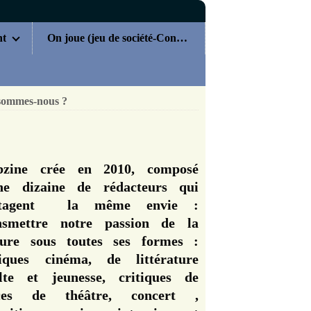
nt
On joue (jeu de société-Concours)
sommes-nous ?
zine crée en 2010, composé
ne dizaine de rédacteurs qui
rtagent la même envie :
nsmettre notre passion de la
ture sous toutes ses formes :
tiques cinéma, de littérature
lte et jeunesse, critiques de
èces de théâtre, concert ,