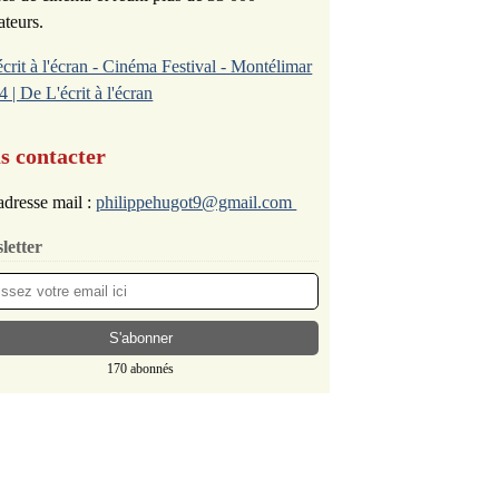
ateurs.
écrit à l'écran - Cinéma Festival - Montélimar
4 | De L'écrit à l'écran
s contacter
dresse mail :
philippehugot9@gmail.com
letter
170 abonnés