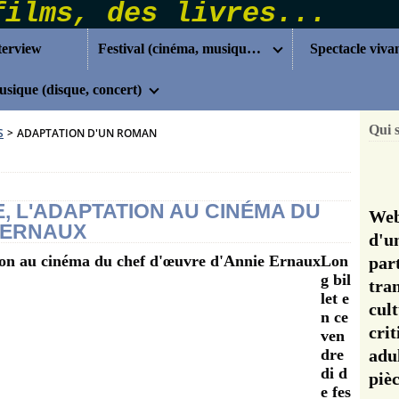
terview
Festival (cinéma, musique...)
Spectacle viva
sique (disque, concert)
Qui 
S
>
ADAPTATION D'UN ROMAN
E, L'ADAPTATION AU CINÉMA DU
Web
 ERNAUX
d'u
Lon
pa
g bil
tra
let e
cul
n ce
cri
ven
dre
adu
di d
pi
e fes