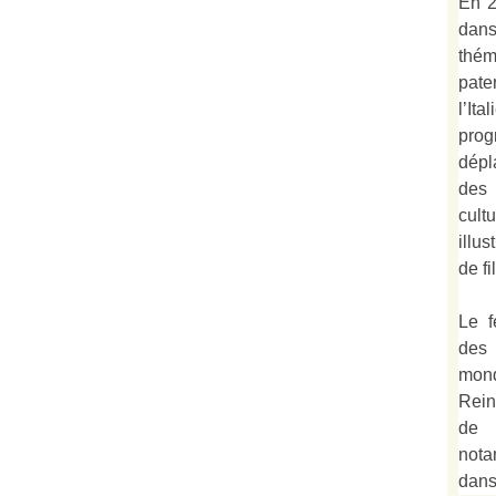
En 2
dan
thé
pate
l’It
prog
dépl
des 
cult
illu
de fi
Le f
des
mond
Rein
de 
not
dan