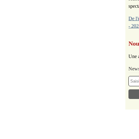
spect
De l'
- 202
Nou
Une a
News