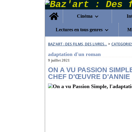
Home
Cinéma
In
Lectures en tous genres
Mu
BAZ'ART : DES FILMS, DES LIVRES...
>
CATEGORIE
adaptation d'un roman
9 juillet 2021
ON A VU PASSION SIMPL
CHEF D'ŒUVRE D'ANNIE