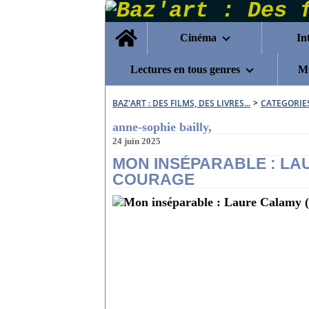
Home
Cinéma
In
Lectures en tous genres
Mu
BAZ'ART : DES FILMS, DES LIVRES...
>
CATEGORIE
anne-sophie bailly,
24 juin 2025
MON INSÉPARABLE : LA
COURAGE