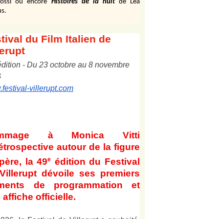
ossi ou encore
Histoires de la nuit
de Léa
s.
tival
du Film Italien de
lerupt
édition
-
Du
2
3
octobre au
8
novembre
6
festival-villerupt.com
mmage à Monica Vitti
étrospective autour de la figure
e
père, la 49
édition du Festival
Villerupt dévoile ses premiers
éments de programmation et
affiche officielle
.