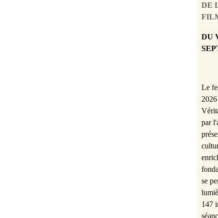
DE 
FILM
DU 
SEP
Le fe
2026 
Vérit
par l
prése
cultu
enric
fonda
se pe
lumiè
147 i
séanc