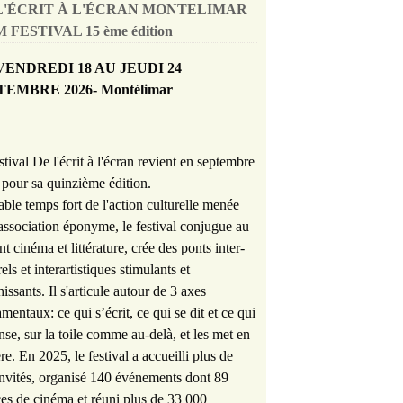
L'ÉCRIT À L'ÉCRAN MONTELIMAR
 FESTIVAL 15 ème édition
VENDREDI 18 AU JEUDI 24
TEMBRE 2026- Montélimar
stival De l'écrit à l'écran revient en septembre
pour sa quinzième édition.
able temps fort de l'action culturelle menée
'association éponyme, le festival conjugue au
nt cinéma et littérature, crée des ponts inter-
rels et interartistiques stimulants et
hissants. Il s'articule autour de 3 axes
mentaux: ce qui s’écrit, ce qui se dit et ce qui
nse, sur la toile comme au-delà, et les met en
re. En 2025, le festival a accueilli plus de
nvités, organisé 140 événements dont 89
es de cinéma et réuni plus de 33 000