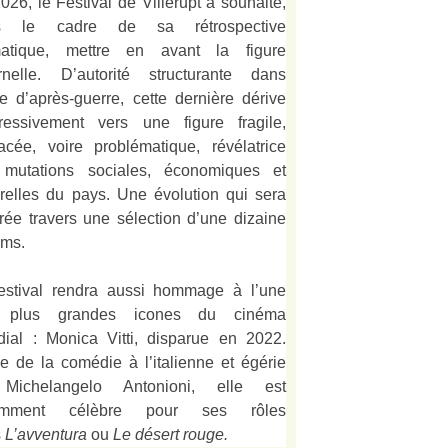
026, le Festival de Villerupt a souhaité,
s le cadre de sa rétrospective
matique, mettre en avant la figure
rnelle. D’autorité structurante dans
alie d’après-guerre, cette dernière dérive
ressivement vers une figure fragile,
acée, voire problématique, révélatrice
mutations sociales, économiques et
urelles du pays. Une évolution qui sera
strée travers une sélection d’une dizaine
lms.
estival rendra aussi hommage à l’une
 plus grandes icones du cinéma
ial : Monica Vitti, disparue en 2022.
e de la comédie à l’italienne et égérie
Michelangelo Antonioni, elle est
amment célèbre pour ses rôles
s
L’
avventura
ou
Le désert rouge
.