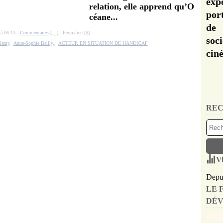
exp
relation, elle apprend qu’O
por
céane...
de 
 à 06:13 -
Commentaires [
…
]
- Permalien [
#
]
soc
alamy
,
Anne-Sophie Bailly,
,
ACTEUR EN SITUATION DE HANDICAP
cin
REC
Vi
Depui
LE 
DÉV