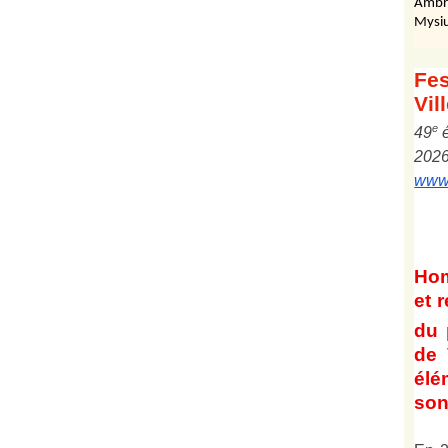
Ambr
Mysiu
Fes
Vil
e
4
9
202
www.
Ho
et
r
du 
de 
él
son 