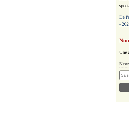
spect
De l'
- 202
Nou
Une a
News