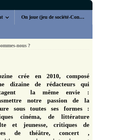
nt
On joue (jeu de société-Concours)
sommes-nous ?
zine crée en 2010, composé
ne dizaine de rédacteurs qui
rtagent la même envie :
nsmettre notre passion de la
ture sous toutes ses formes :
tiques cinéma, de littérature
lte et jeunesse, critiques de
èces de théâtre, concert ,