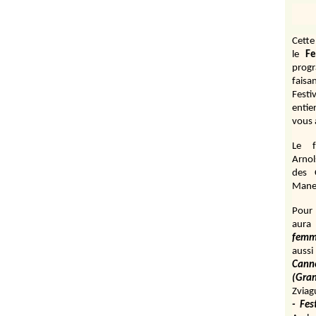
Cett
le
Fe
prog
fais
Festi
entie
vous 
Le f
Arnol
des 
Manen
Pour 
aura
fem
aussi
Cann
(Gr
Zviag
- Fes