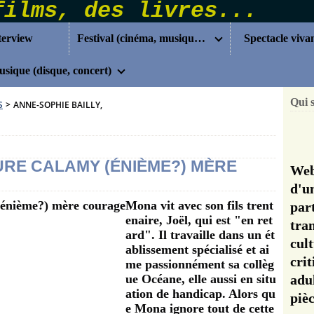
terview
Festival (cinéma, musique...)
Spectacle viva
sique (disque, concert)
Qui 
S
>
ANNE-SOPHIE BAILLY,
URE CALAMY (ÉNIÈME?) MÈRE
Web
d'u
Mona vit avec son fils trent
pa
enaire, Joël, qui est "en ret
tra
ard". Il travaille dans un ét
cul
ablissement spécialisé et ai
cri
me passionnément sa collèg
ue Océane, elle aussi en situ
adu
ation de handicap. Alors qu
pi
e Mona ignore tout de cette