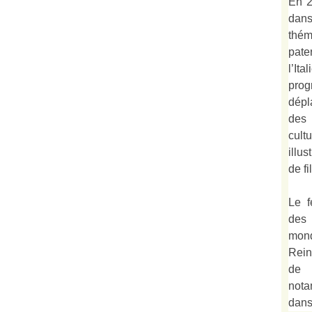
En 2
dan
thé
pate
l’It
prog
dépl
des 
cult
illu
de fi
Le f
des
mond
Rein
de 
not
dan