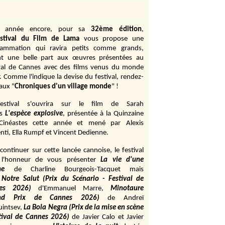
e année encore, pour sa
32ème édition
,
stival du Film de Lama
vous propose une
rammation qui ravira petits comme grands,
ant une belle part aux œuvres présentées au
val de Cannes avec des films venus du monde
r. Comme l'indique la devise du festival, rendez-
aux "
Chroniques d'un village monde
" !
estival s'ouvrira sur le film de Sarah
s
L'espèce explosive
, présentée à la Quinzaine
Cinéastes cette année et mené par Alexis
ti, Ella Rumpf et Vincent Dedienne.
continuer sur cette lancée cannoise, le festival
 l'honneur de vous présenter
La vie d'une
me
de
Charline Bourgeois-Tacquet
mais
Notre Salut (Prix du Scénario - Festival de
es 2026)
d'Emmanuel Marre,
Minotaure
and Prix de Cannes 2026)
de Andreï
uintsev,
La Bola Negra (Prix de la mise en scène
tival de Cannes 2026)
de Javier Calo et Javier