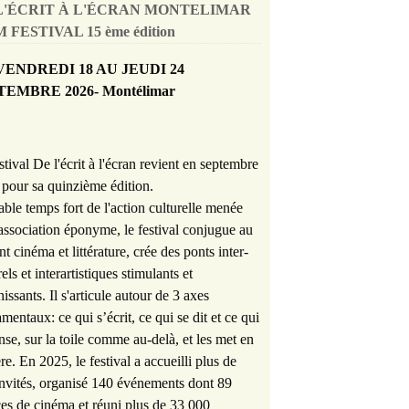
L'ÉCRIT À L'ÉCRAN MONTELIMAR
 FESTIVAL 15 ème édition
VENDREDI 18 AU JEUDI 24
TEMBRE 2026- Montélimar
stival De l'écrit à l'écran revient en septembre
pour sa quinzième édition.
able temps fort de l'action culturelle menée
'association éponyme, le festival conjugue au
nt cinéma et littérature, crée des ponts inter-
rels et interartistiques stimulants et
hissants. Il s'articule autour de 3 axes
mentaux: ce qui s’écrit, ce qui se dit et ce qui
nse, sur la toile comme au-delà, et les met en
re. En 2025, le festival a accueilli plus de
nvités, organisé 140 événements dont 89
es de cinéma et réuni plus de 33 000