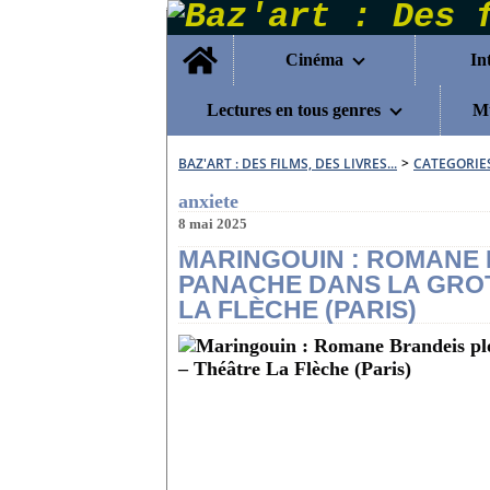
Home
Cinéma
In
Lectures en tous genres
Mu
BAZ'ART : DES FILMS, DES LIVRES...
>
CATEGORIE
anxiete
8 mai 2025
MARINGOUIN : ROMANE
PANACHE DANS LA GROT
LA FLÈCHE (PARIS)