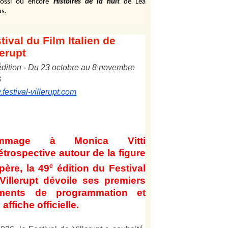
ossi ou encore
Histoires de la nuit
de Léa
s.
tival
du Film Italien de
lerupt
édition
-
Du
2
3
octobre au
8
novembre
6
festival-villerupt.com
mmage à Monica Vitti
étrospective autour de la figure
e
père, la 49
édition du Festival
Villerupt dévoile ses premiers
éments de programmation et
affiche officielle
.