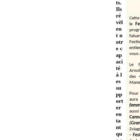
ts.
Ils
ré
Cett
vèl
le
Fe
en
prog
t n
fais
otr
Festi
e c
entie
vous 
ap
aci
Le f
té
Arnol
à l
des 
es
Manen
su
pp
Pour 
aura
ort
fem
er
aussi
en
Cann
ta
(Gr
nt
Zviag
qu
- Fes