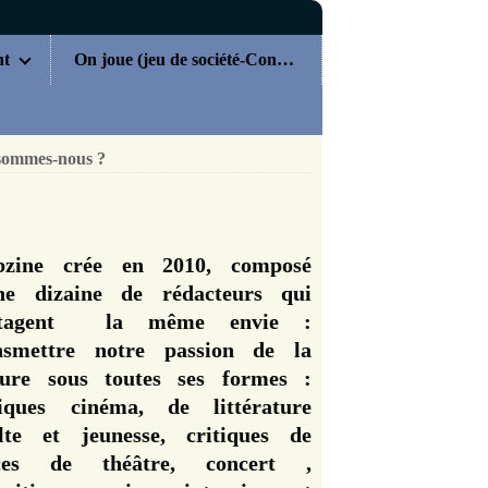
nt
On joue (jeu de société-Concours)
sommes-nous ?
zine crée en 2010, composé
ne dizaine de rédacteurs qui
rtagent la même envie :
nsmettre notre passion de la
ture sous toutes ses formes :
tiques cinéma, de littérature
lte et jeunesse, critiques de
èces de théâtre, concert ,