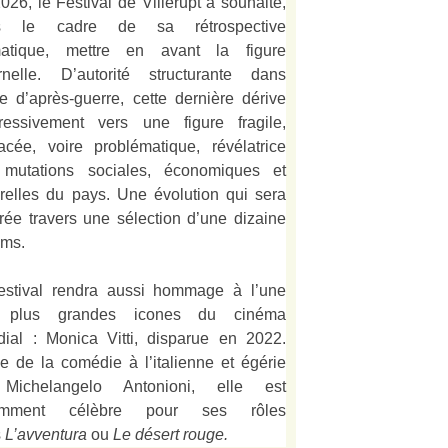
026, le Festival de Villerupt a souhaité,
s le cadre de sa rétrospective
matique, mettre en avant la figure
rnelle. D’autorité structurante dans
alie d’après-guerre, cette dernière dérive
ressivement vers une figure fragile,
acée, voire problématique, révélatrice
mutations sociales, économiques et
urelles du pays. Une évolution qui sera
strée travers une sélection d’une dizaine
lms.
estival rendra aussi hommage à l’une
 plus grandes icones du cinéma
ial : Monica Vitti, disparue en 2022.
e de la comédie à l’italienne et égérie
Michelangelo Antonioni, elle est
amment célèbre pour ses rôles
s
L’
avventura
ou
Le désert rouge
.