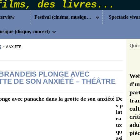
terview
Festival (cinéma, musique...)
Spectacle viva
sique (disque, concert)
Qui 
S
>
ANXIETE
 BRANDEIS PLONGE AVEC
Web
TE DE SON ANXIÉTÉ – THÉÂTRE
d'u
pa
De
tra
s p
cul
lat
cri
ea
adu
ux
qu
pi
asi