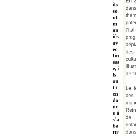
En 2
ils
dan
so
thé
nt
pate
m
an
l’It
iés
prog
av
dépl
ec
des 
fin
cult
ess
illu
e, i
de fi
ls
on
t t
Le f
en
des
da
mond
nc
Rein
e à
de 
s’a
not
ba
ttr
dan