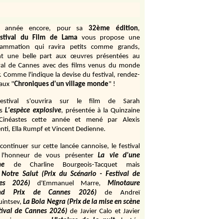
e année encore, pour sa
32ème édition
,
stival du Film de Lama
vous propose une
rammation qui ravira petits comme grands,
ant une belle part aux œuvres présentées au
val de Cannes avec des films venus du monde
r. Comme l'indique la devise du festival, rendez-
aux "
Chroniques d'un village monde
" !
estival s'ouvrira sur le film de Sarah
s
L'espèce explosive
, présentée à la Quinzaine
Cinéastes cette année et mené par Alexis
ti, Ella Rumpf et Vincent Dedienne.
continuer sur cette lancée cannoise, le festival
 l'honneur de vous présenter
La vie d'une
me
de
Charline Bourgeois-Tacquet
mais
Notre Salut (Prix du Scénario - Festival de
es 2026)
d'Emmanuel Marre,
Minotaure
and Prix de Cannes 2026)
de Andreï
uintsev,
La Bola Negra (Prix de la mise en scène
tival de Cannes 2026)
de Javier Calo et Javier