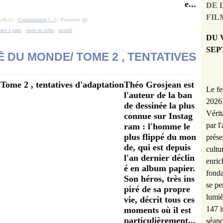
e...
DE 
FILM
à 06:02 -
Commentaires [
…
]
- Permalien [
#
]
atre à paris
,
seule en scène
,
anxiété
DU 
SEP
É DU MONDE/ TOME 2 , TENTATIVES
Théo Grosjean est
Le fe
l'auteur de la ban
2026 
de dessinée la plus
Vérit
connue sur Instag
par l
ram : l'homme le
plus flippé du mon
prése
de, qui est depuis
cultu
l'an dernier déclin
enric
é en album papier.
fonda
Son héros, très ins
se pe
piré de sa propre
lumiè
vie, décrit tous ces
147 i
moments où il est
particulièrement...
séanc