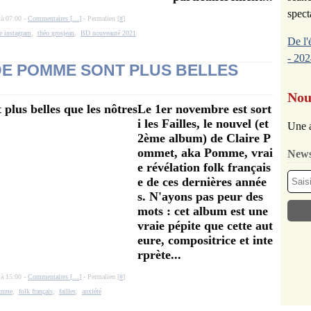
spect
 à 07:00 -
Commentaires [
…
]
- Permalien [
#
]
e instagram
,
théo grosjean
,
BD nouveauté 2021
De l'
- 202
 DE POMME SONT PLUS BELLES
Nou
Le 1er novembre est sort
i les Failles, le nouvel (et
Une a
2ème album) de Claire P
ommet, aka Pomme, vrai
News
e révélation folk français
e de ces dernières année
s. N'ayons pas peur des
mots : cet album est une
vraie pépite que cette aut
eure, compositrice et inte
rprète...
 à 15:00 -
Commentaires [
…
]
- Permalien [
#
]
mme
,
folk français
,
failles
,
anxiété