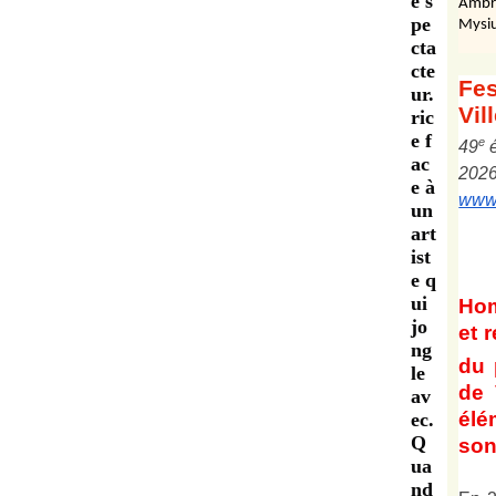
e s
Ambr
pe
Mysiu
cta
cte
Fes
ur.
Vil
ric
e f
e
4
9
ac
202
e à
www.
un
art
ist
e q
ui
Ho
jo
et
r
ng
du 
le
de 
av
él
ec.
Q
son 
ua
nd