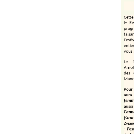
Cett
le
Fe
prog
fais
Festi
entie
vous 
Le f
Arnol
des 
Manen
Pour 
aura
fem
aussi
Cann
(Gr
Zviag
- Fes