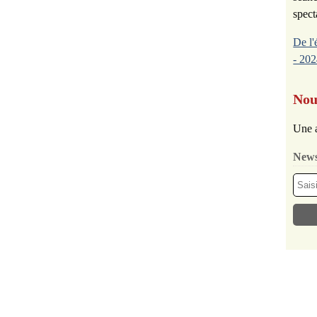
spect
De l'
- 202
Nou
Une a
News