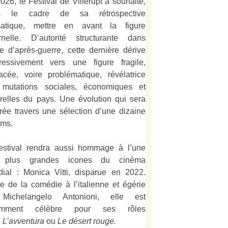
026, le Festival de Villerupt a souhaité,
s le cadre de sa rétrospective
matique, mettre en avant la figure
rnelle. D’autorité structurante dans
alie d’après-guerre, cette dernière dérive
ressivement vers une figure fragile,
acée, voire problématique, révélatrice
mutations sociales, économiques et
urelles du pays. Une évolution qui sera
strée travers une sélection d’une dizaine
lms.
estival rendra aussi hommage à l’une
 plus grandes icones du cinéma
ial : Monica Vitti, disparue en 2022.
e de la comédie à l’italienne et égérie
Michelangelo Antonioni, elle est
amment célèbre pour ses rôles
s
L’
avventura
ou
Le désert rouge
.