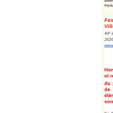
Ambr
Mysiu
Fes
Vil
e
4
9
202
www.
Ho
et
r
du 
de 
él
son 