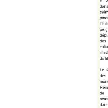
En 2
dan
thé
pate
l’It
prog
dépl
des 
cult
illu
de fi
Le f
des
mond
Rein
de 
not
dan