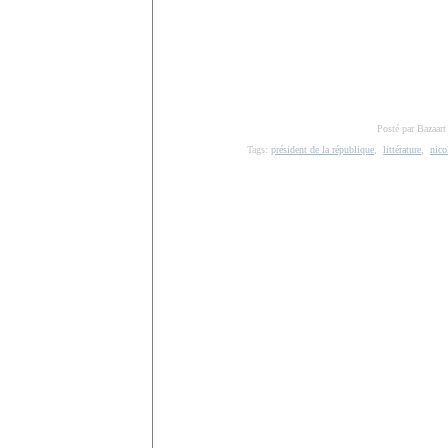
Posté par Bazaart
Tags:
président de la république
,
littérature
,
nico