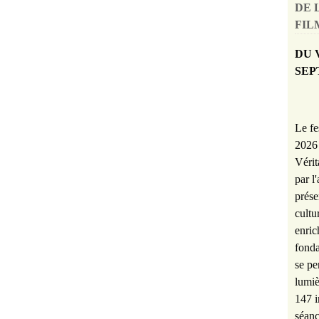
DE 
FILM
DU 
SEP
Le fe
2026 
Vérit
par l
prése
cultu
enric
fonda
se pe
lumiè
147 i
séanc