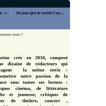
nt
On joue (jeu de société-Concours)
sommes-nous ?
zine crée en 2010, composé
ne dizaine de rédacteurs qui
rtagent la même envie :
nsmettre notre passion de la
ture sous toutes ses formes :
tiques cinéma, de littérature
lte et jeunesse, critiques de
èces de théâtre, concert ,