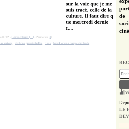
exp
sur la voie que je me
por
suis tracé, celle de la
de 
culture. Il faut dire q
ue mercredi dernie
soc
r,...
cin
 à 06:02 -
Commentaires [
…
]
- Permalien [
#
]
las sarkozy
,
élections présidentielles
,
films
,
barack obama françois hollande
REC
Vi
Depui
LE 
DÉV