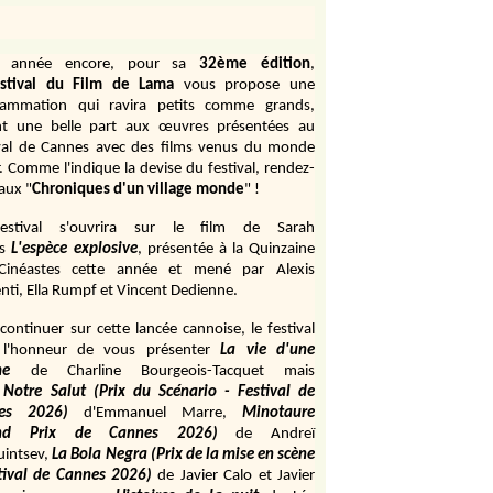
e année encore, pour sa
32ème édition
,
stival du Film de Lama
vous propose une
rammation qui ravira petits comme grands,
ant une belle part aux œuvres présentées au
val de Cannes avec des films venus du monde
r. Comme l'indique la devise du festival, rendez-
aux "
Chroniques d'un village monde
" !
estival s'ouvrira sur le film de Sarah
s
L'espèce explosive
, présentée à la Quinzaine
Cinéastes cette année et mené par Alexis
ti, Ella Rumpf et Vincent Dedienne.
continuer sur cette lancée cannoise, le festival
 l'honneur de vous présenter
La vie d'une
me
de
Charline Bourgeois-Tacquet
mais
Notre Salut (Prix du Scénario - Festival de
es 2026)
d'Emmanuel Marre,
Minotaure
and Prix de Cannes 2026)
de Andreï
uintsev,
La Bola Negra (Prix de la mise en scène
tival de Cannes 2026)
de Javier Calo et Javier