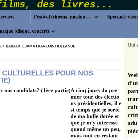
terview
Festival (cinéma, musique...)
Spectacle viva
sique (disque, concert)
Qui 
S
>
BARACK OBAMA FRANCOIS HOLLANDE
 CULTURELLES POUR NOS
Web
IE)
d'u
A cinq jours du pre
pa
mier tour des électio
tra
ns présidentielles, il e
cul
st temps que je sorte
cri
de ma bulle dorée et
que je m'y interesse
adu
quand même un peu,
pi
mais tout en restant