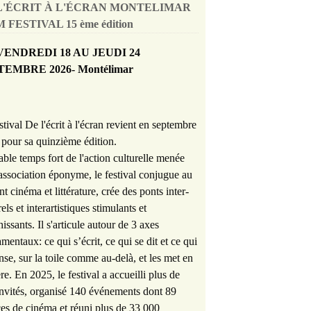
L'ÉCRIT À L'ÉCRAN MONTELIMAR
 FESTIVAL 15 ème édition
VENDREDI 18 AU JEUDI 24
TEMBRE 2026- Montélimar
stival De l'écrit à l'écran revient en septembre
pour sa quinzième édition.
able temps fort de l'action culturelle menée
'association éponyme, le festival conjugue au
nt cinéma et littérature, crée des ponts inter-
rels et interartistiques stimulants et
hissants. Il s'articule autour de 3 axes
mentaux: ce qui s’écrit, ce qui se dit et ce qui
nse, sur la toile comme au-delà, et les met en
re. En 2025, le festival a accueilli plus de
nvités, organisé 140 événements dont 89
es de cinéma et réuni plus de 33 000