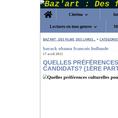
Home
Cinéma
In
Lectures en tous genres
Mu
BAZ'ART : DES FILMS, DES LIVRES...
>
CATEGORIE
barack obama francois hollande
17 avril 2012
QUELLES PRÉFÉRENCES
CANDIDATS? (1ÈRE PART