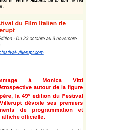
ossi ou encore
Histoires de la nuit
de Léa
s.
tival
du Film Italien de
lerupt
édition
-
Du
2
3
octobre au
8
novembre
6
festival-villerupt.com
mmage à Monica Vitti
étrospective autour de la figure
e
père, la 49
édition du Festival
Villerupt dévoile ses premiers
éments de programmation et
affiche officielle
.