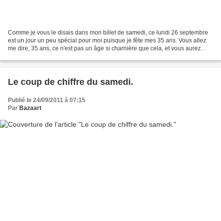
Comme je vous le disais dans mon billet de samedi, ce lundi 26 septembre
est un jour un peu spécial pour moi puisque je fête mes 35 ans. Vous allez
me dire, 35 ans, ce n'est pas un âge si charnière que cela, et vous aurez
parfaitement raison. C'est vrai,...
Le coup de chiffre du samedi.
Publié le 24/09/2011 à 07:15
Par
Bazaart