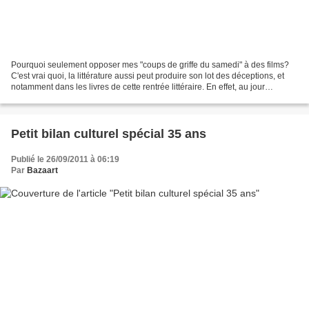
Pourquoi seulement opposer mes "coups de griffe du samedi" à des films?
C'est vrai quoi, la littérature aussi peut produire son lot des déceptions, et
notamment dans les livres de cette rentrée littéraire. En effet, au jour
d'aujour'hui, des 5 livres...
Petit bilan culturel spécial 35 ans
Publié le 26/09/2011 à 06:19
Par
Bazaart