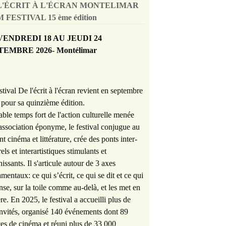
L'ÉCRIT À L'ÉCRAN MONTELIMAR
 FESTIVAL 15 ème édition
VENDREDI 18 AU JEUDI 24
TEMBRE 2026- Montélimar
stival De l'écrit à l'écran revient en septembre
pour sa quinzième édition.
able temps fort de l'action culturelle menée
'association éponyme, le festival conjugue au
nt cinéma et littérature, crée des ponts inter-
rels et interartistiques stimulants et
hissants. Il s'articule autour de 3 axes
mentaux: ce qui s’écrit, ce qui se dit et ce qui
nse, sur la toile comme au-delà, et les met en
re. En 2025, le festival a accueilli plus de
nvités, organisé 140 événements dont 89
es de cinéma et réuni plus de 33 000