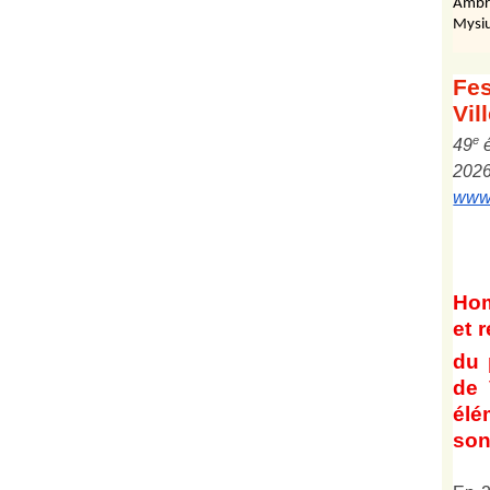
Ambr
Mysiu
Fes
Vil
e
4
9
202
www.
Ho
et
r
du 
de 
él
son 