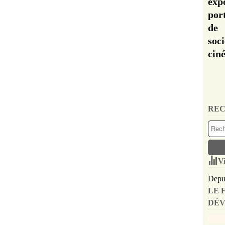
exp
por
de 
soc
cin
REC
Vi
Depui
LE 
DÉV