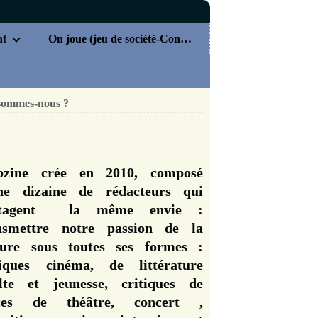
nt
On joue (jeu de société-Concours)
sommes-nous ?
zine crée en 2010, composé
ne dizaine de rédacteurs qui
rtagent la même envie :
nsmettre notre passion de la
ture sous toutes ses formes :
tiques cinéma, de littérature
lte et jeunesse, critiques de
èces de théâtre, concert ,