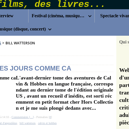
terview
Festival (cinéma, musique...)
Spectacle viva
sique (disque, concert)
Qui 
S
>
BILL WATTERSON
 DES JOURS COMME CA
Web
d'u
L'avant-dernier tome des aventures de Cal
vin & Hobbes en langue française, correspo
pa
ndant au dernier tome de l'édition originale
tra
US , avant un recueil d'inédits, est sorti réc
cul
emment en petit format cher Hors Collectio
cri
n et je me suis plongé dedans avec...
adu
 à 14:10 -
Commentaires [
…
]
- Permalien [
#
]
pi
val d'angoulème
,
bill watterson
,
calvin et hobbes