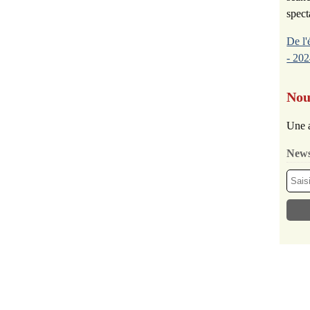
spect
De l'
- 202
Nou
Une a
News