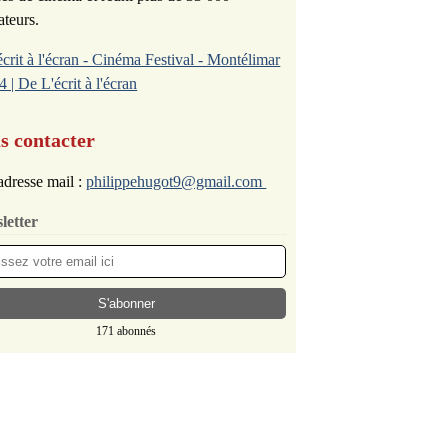
ateurs.
écrit à l'écran - Cinéma Festival - Montélimar
4 | De L'écrit à l'écran
s contacter
dresse mail :
philippehugot9@gmail.com
letter
171 abonnés