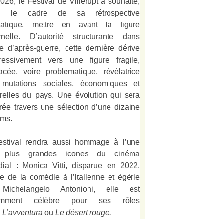
026, le Festival de Villerupt a souhaité,
s le cadre de sa rétrospective
matique, mettre en avant la figure
rnelle. D’autorité structurante dans
alie d’après-guerre, cette dernière dérive
ressivement vers une figure fragile,
acée, voire problématique, révélatrice
mutations sociales, économiques et
urelles du pays. Une évolution qui sera
strée travers une sélection d’une dizaine
lms.
estival rendra aussi hommage à l’une
 plus grandes icones du cinéma
ial : Monica Vitti, disparue en 2022.
e de la comédie à l’italienne et égérie
Michelangelo Antonioni, elle est
amment célèbre pour ses rôles
s
L’
avventura
ou
Le désert rouge
.