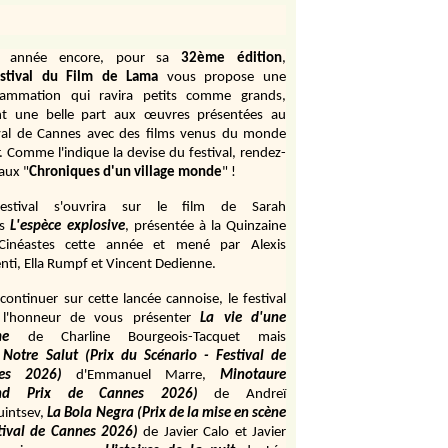
e année encore, pour sa
32ème édition
,
stival du Film de Lama
vous propose une
rammation qui ravira petits comme grands,
ant une belle part aux œuvres présentées au
val de Cannes avec des films venus du monde
r. Comme l'indique la devise du festival, rendez-
aux "
Chroniques d'un village monde
" !
estival s'ouvrira sur le film de Sarah
s
L'espèce explosive
, présentée à la Quinzaine
Cinéastes cette année et mené par Alexis
ti, Ella Rumpf et Vincent Dedienne.
continuer sur cette lancée cannoise, le festival
 l'honneur de vous présenter
La vie d'une
me
de
Charline Bourgeois-Tacquet
mais
Notre Salut (Prix du Scénario - Festival de
es 2026)
d'Emmanuel Marre,
Minotaure
and Prix de Cannes 2026)
de Andreï
uintsev,
La Bola Negra (Prix de la mise en scène
tival de Cannes 2026)
de Javier Calo et Javier