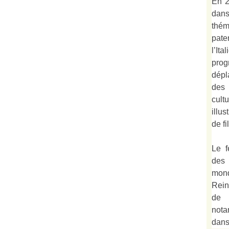
En 2
dan
thé
pate
l’It
prog
dépl
des 
cult
illu
de fi
Le f
des
mond
Rein
de 
not
dan