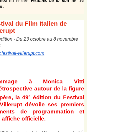
ossi ou encore
Histoires de la nuit
de Léa
s.
tival
du Film Italien de
lerupt
édition
-
Du
2
3
octobre au
8
novembre
6
festival-villerupt.com
mmage à Monica Vitti
étrospective autour de la figure
e
père, la 49
édition du Festival
Villerupt dévoile ses premiers
éments de programmation et
affiche officielle
.