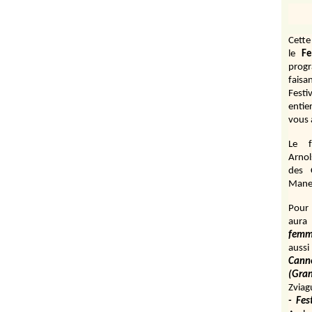
Cett
le
Fe
prog
fais
Festi
entie
vous 
Le f
Arnol
des 
Manen
Pour 
aura
fem
aussi
Cann
(Gr
Zviag
- Fes