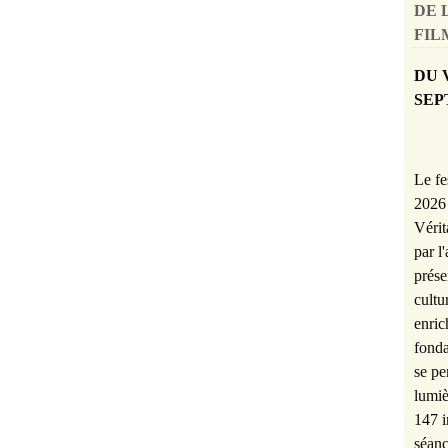
DE 
FILM
DU 
SEP
Le fe
2026 
Vérit
par l
prése
cultu
enric
fonda
se pe
lumiè
147 i
séanc