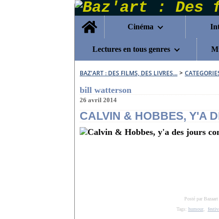
Home
Cinéma
In
Lectures en tous genres
Mu
BAZ'ART : DES FILMS, DES LIVRES...
>
CATEGORIE
bill watterson
26 avril 2014
CALVIN & HOBBES, Y'A
Posté par Bazaart
Tags:
humour
,
festi