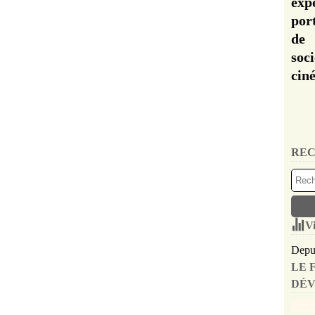
exp
por
de 
soc
cin
REC
Vi
Depui
LE 
DÉV