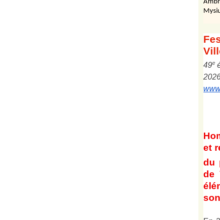
Ambr
Mysiu
Fes
Vil
e
4
9
202
www.
Ho
et
r
du 
de 
él
son 