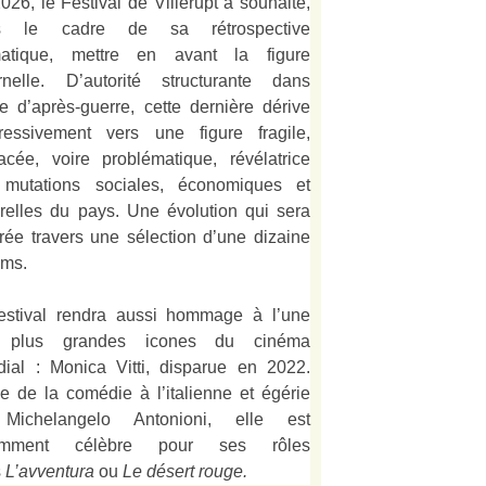
026, le Festival de Villerupt a souhaité,
s le cadre de sa rétrospective
matique, mettre en avant la figure
rnelle. D’autorité structurante dans
alie d’après-guerre, cette dernière dérive
ressivement vers une figure fragile,
acée, voire problématique, révélatrice
mutations sociales, économiques et
urelles du pays. Une évolution qui sera
strée travers une sélection d’une dizaine
lms.
estival rendra aussi hommage à l’une
 plus grandes icones du cinéma
ial : Monica Vitti, disparue en 2022.
e de la comédie à l’italienne et égérie
Michelangelo Antonioni, elle est
amment célèbre pour ses rôles
s
L’
avventura
ou
Le désert rouge
.