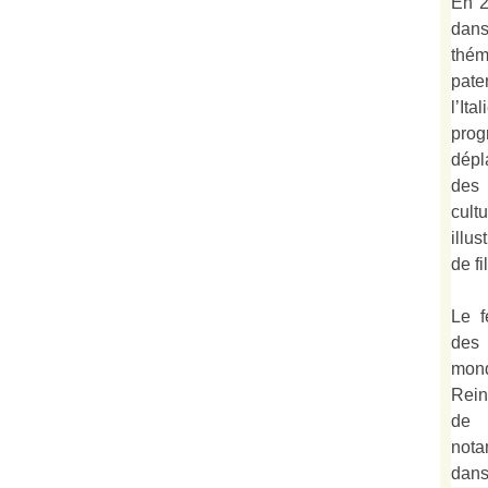
En 2
dan
thé
pate
l’It
prog
dépl
des 
cult
illu
de fi
Le f
des
mond
Rein
de 
not
dan