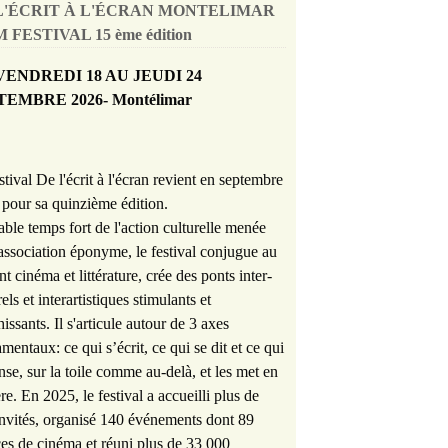
L'ÉCRIT À L'ÉCRAN MONTELIMAR
 FESTIVAL 15 ème édition
VENDREDI 18 AU JEUDI 24
TEMBRE 2026- Montélimar
stival De l'écrit à l'écran revient en septembre
pour sa quinzième édition.
able temps fort de l'action culturelle menée
'association éponyme, le festival conjugue au
nt cinéma et littérature, crée des ponts inter-
rels et interartistiques stimulants et
hissants. Il s'articule autour de 3 axes
mentaux: ce qui s’écrit, ce qui se dit et ce qui
nse, sur la toile comme au-delà, et les met en
re. En 2025, le festival a accueilli plus de
nvités, organisé 140 événements dont 89
es de cinéma et réuni plus de 33 000