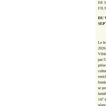
DE 
FILM
DU 
SEP
Le fe
2026 
Vérit
par l
prése
cultu
enric
fonda
se pe
lumiè
147 i
séanc