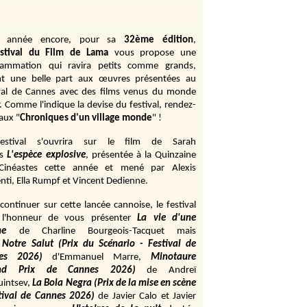
e année encore, pour sa
32ème édition
,
stival du Film de Lama
vous propose une
rammation qui ravira petits comme grands,
ant une belle part aux œuvres présentées au
val de Cannes avec des films venus du monde
r. Comme l'indique la devise du festival, rendez-
aux "
Chroniques d'un village monde
" !
estival s'ouvrira sur le film de Sarah
s
L'espèce explosive
, présentée à la Quinzaine
Cinéastes cette année et mené par Alexis
ti, Ella Rumpf et Vincent Dedienne.
continuer sur cette lancée cannoise, le festival
 l'honneur de vous présenter
La vie d'une
me
de
Charline Bourgeois-Tacquet
mais
Notre Salut (Prix du Scénario - Festival de
es 2026)
d'Emmanuel Marre,
Minotaure
and Prix de Cannes 2026)
de Andreï
uintsev,
La Bola Negra (Prix de la mise en scène
tival de Cannes 2026)
de Javier Calo et Javier