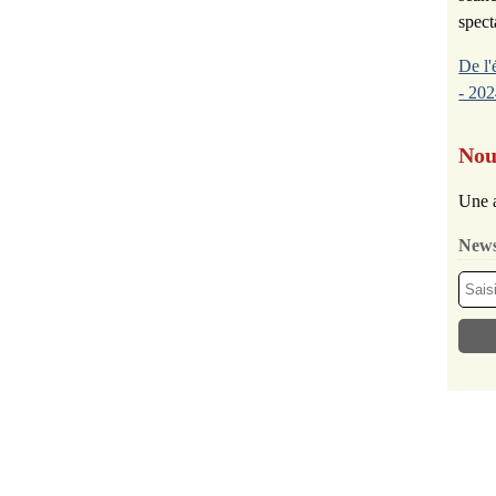
spect
De l'
- 202
Nou
Une a
News