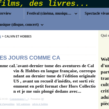
terview
Festival (cinéma, musique...)
Spectacle viva
sique (disque, concert)
Qui 
S
>
CALVIN ET HOBBES
 DES JOURS COMME CA
Web
d'u
L'avant-dernier tome des aventures de Cal
vin & Hobbes en langue française, correspo
pa
ndant au dernier tome de l'édition originale
tra
US , avant un recueil d'inédits, est sorti réc
cul
emment en petit format cher Hors Collectio
cri
n et je me suis plongé dedans avec...
adu
 à 14:10 -
Commentaires [
…
]
- Permalien [
#
]
pi
val d'angoulème
,
bill watterson
,
calvin et hobbes