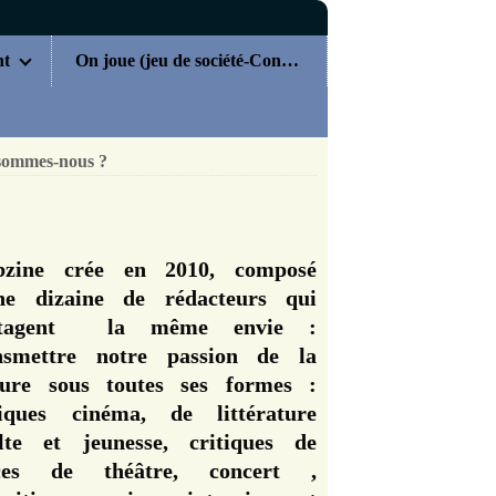
nt
On joue (jeu de société-Concours)
sommes-nous ?
zine crée en 2010, composé
ne dizaine de rédacteurs qui
rtagent la même envie :
nsmettre notre passion de la
ture sous toutes ses formes :
tiques cinéma, de littérature
lte et jeunesse, critiques de
èces de théâtre, concert ,