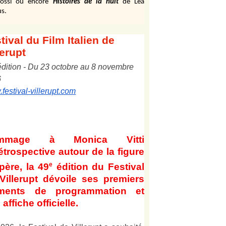
ossi ou encore
Histoires de la nuit
de Léa
s.
tival
du Film Italien de
lerupt
édition
-
Du
2
3
octobre au
8
novembre
6
festival-villerupt.com
mmage à Monica Vitti
étrospective autour de la figure
e
père, la 49
édition du Festival
Villerupt dévoile ses premiers
éments de programmation et
affiche officielle
.