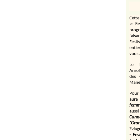
Cett
le
Fe
prog
fais
Festi
entie
vous 
Le f
Arnol
des 
Manen
Pour 
aura
fem
aussi
Cann
(Gr
Zviag
- Fes