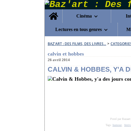
Home
Cinéma
In
Lectures en tous genres
Mu
BAZ'ART : DES FILMS, DES LIVRES...
>
CATEGORIE
calvin et hobbes
26 avril 2014
CALVIN & HOBBES, Y'A
Posté par Bazaart
Tags:
humour
,
festi