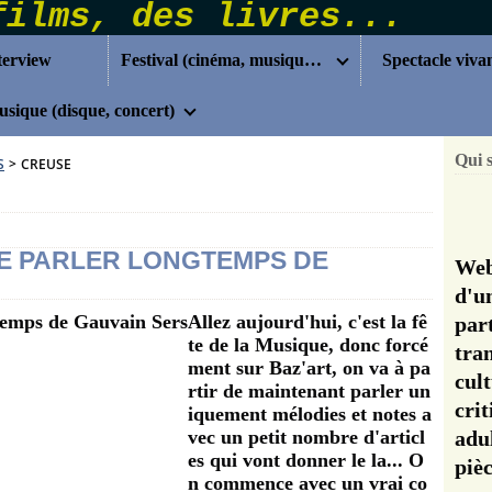
terview
Festival (cinéma, musique...)
Spectacle viva
sique (disque, concert)
Qui 
S
>
CREUSE
E PARLER LONGTEMPS DE
Web
d'u
Allez aujourd'hui, c'est la fê
pa
te de la Musique, donc forcé
tra
ment sur Baz'art, on va à pa
cul
rtir de maintenant parler un
cri
iquement mélodies et notes a
vec un petit nombre d'articl
adu
es qui vont donner le la... O
pi
n commence avec un vrai co