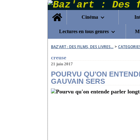
Home
Cinéma
In
Lectures en tous genres
Mu
BAZ'ART : DES FILMS, DES LIVRES...
>
CATEGORIE
creuse
21 juin 2017
POURVU QU'ON ENTEND
GAUVAIN SERS