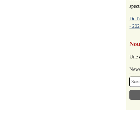
spect
De l'
- 202
Nou
Une a
News