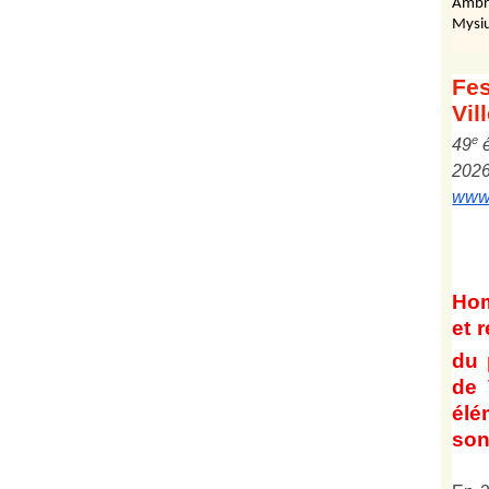
Ambr
Mysiu
Fes
Vil
e
4
9
202
www.
Ho
et
r
du 
de 
él
son 