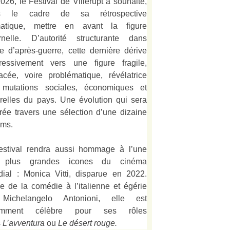
026, le Festival de Villerupt a souhaité,
s le cadre de sa rétrospective
matique, mettre en avant la figure
rnelle. D’autorité structurante dans
alie d’après-guerre, cette dernière dérive
ressivement vers une figure fragile,
acée, voire problématique, révélatrice
mutations sociales, économiques et
urelles du pays. Une évolution qui sera
strée travers une sélection d’une dizaine
lms.
estival rendra aussi hommage à l’une
 plus grandes icones du cinéma
ial : Monica Vitti, disparue en 2022.
e de la comédie à l’italienne et égérie
Michelangelo Antonioni, elle est
amment célèbre pour ses rôles
s
L’
avventura
ou
Le désert rouge
.