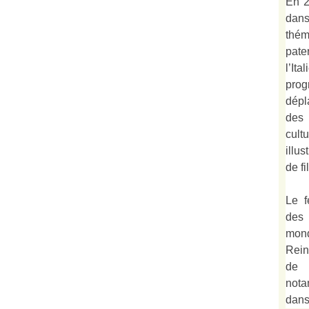
En 2
dan
thé
pate
l’It
prog
dépl
des 
cult
illu
de fi
Le f
des
mond
Rein
de 
not
dan