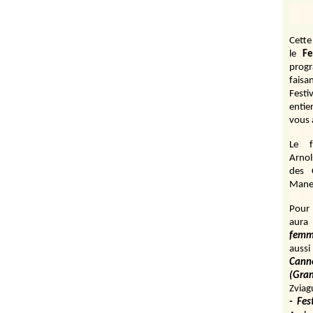
Cett
le
Fe
prog
fais
Festi
entie
vous 
Le f
Arnol
des 
Manen
Pour 
aura
fem
aussi
Cann
(Gr
Zviag
- Fes