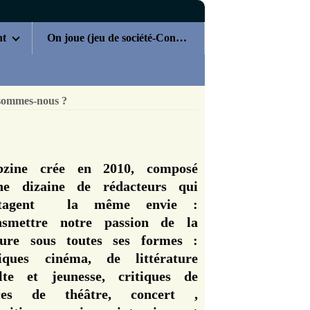
nt
On joue (jeu de société-Concours)
sommes-nous ?
zine crée en 2010, composé
ne dizaine de rédacteurs qui
rtagent la même envie :
nsmettre notre passion de la
ture sous toutes ses formes :
tiques cinéma, de littérature
lte et jeunesse, critiques de
èces de théâtre, concert ,