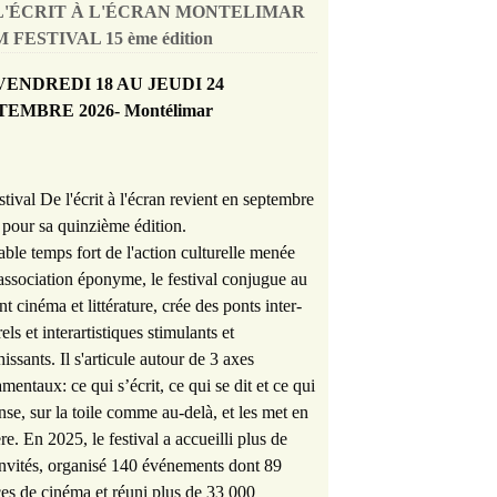
L'ÉCRIT À L'ÉCRAN MONTELIMAR
 FESTIVAL 15 ème édition
VENDREDI 18 AU JEUDI 24
TEMBRE 2026- Montélimar
stival De l'écrit à l'écran revient en septembre
pour sa quinzième édition.
able temps fort de l'action culturelle menée
'association éponyme, le festival conjugue au
nt cinéma et littérature, crée des ponts inter-
rels et interartistiques stimulants et
hissants. Il s'articule autour de 3 axes
mentaux: ce qui s’écrit, ce qui se dit et ce qui
nse, sur la toile comme au-delà, et les met en
re. En 2025, le festival a accueilli plus de
nvités, organisé 140 événements dont 89
es de cinéma et réuni plus de 33 000