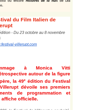
ossi ou encore
Histoires de la nuit
de Léa
s.
tival
du Film Italien de
lerupt
édition
-
Du
2
3
octobre au
8
novembre
6
festival-villerupt.com
mmage à Monica Vitti
étrospective autour de la figure
e
père, la 49
édition du Festival
Villerupt dévoile ses premiers
éments de programmation et
affiche officielle
.