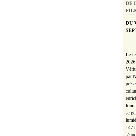
DE 
FILM
DU 
SEP
Le fe
2026 
Vérit
par l
prése
cultu
enric
fonda
se pe
lumiè
147 i
séanc