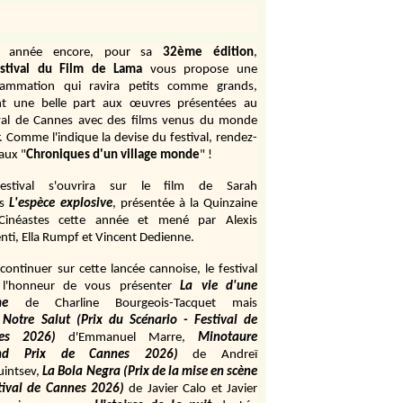
e année encore, pour sa
32ème édition
,
stival du Film de Lama
vous propose une
rammation qui ravira petits comme grands,
ant une belle part aux œuvres présentées au
val de Cannes avec des films venus du monde
r. Comme l'indique la devise du festival, rendez-
aux "
Chroniques d'un village monde
" !
estival s'ouvrira sur le film de Sarah
s
L'espèce explosive
, présentée à la Quinzaine
Cinéastes cette année et mené par Alexis
ti, Ella Rumpf et Vincent Dedienne.
continuer sur cette lancée cannoise, le festival
 l'honneur de vous présenter
La vie d'une
me
de
Charline Bourgeois-Tacquet
mais
Notre Salut (Prix du Scénario - Festival de
es 2026)
d'Emmanuel Marre,
Minotaure
and Prix de Cannes 2026)
de Andreï
uintsev,
La Bola Negra (Prix de la mise en scène
tival de Cannes 2026)
de Javier Calo et Javier