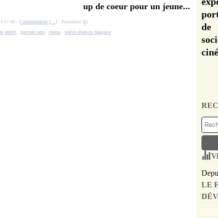
exp
up de coeur pour un jeune...
por
 à 07:00 -
Commentaires [
…
]
- Permalien [
#
]
de 
re jeunet
,
gauvain sers
,
creuse
,
relève chanson française
soc
cin
REC
Vi
Depui
LE 
DÉV