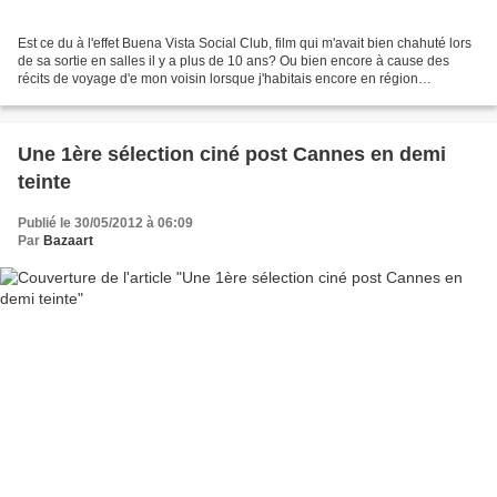
Est ce du à l'effet Buena Vista Social Club, film qui m'avait bien chahuté lors
de sa sortie en salles il y a plus de 10 ans? Ou bien encore à cause des
récits de voyage d'e mon voisin lorsque j'habitais encore en région
parisienne, qui y allait souvent...
Une 1ère sélection ciné post Cannes en demi
teinte
Publié le 30/05/2012 à 06:09
Par
Bazaart