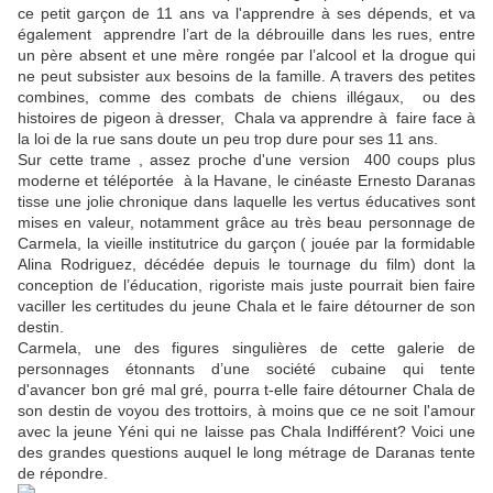
ce petit garçon de 11 ans va l'apprendre à ses dépends, et va
également apprendre l’art de la débrouille dans les rues, entre
un père absent et une mère rongée par l’alcool et la drogue qui
ne peut subsister aux besoins de la famille. A travers des petites
combines, comme des combats de chiens illégaux, ou des
histoires de pigeon à dresser, Chala va apprendre à faire face à
la loi de la rue sans doute un peu trop dure pour ses 11 ans.
Sur cette trame , assez proche d'une version 400 coups plus
moderne et téléportée à la Havane, le cinéaste Ernesto Daranas
tisse une jolie chronique dans laquelle les vertus éducatives sont
mises en valeur, notamment grâce au très beau personnage de
Carmela, la vieille institutrice du garçon ( jouée par la formidable
Alina Rodriguez, décédée depuis le tournage du film) dont la
conception de l’éducation, rigoriste mais juste pourrait bien faire
vaciller les certitudes du jeune Chala et le faire détourner de son
destin.
Carmela, une des figures singulières de cette galerie de
personnages étonnants d’une société cubaine qui tente
d'avancer bon gré mal gré, pourra t-elle faire détourner Chala de
son destin de voyou des trottoirs, à moins que ce ne soit l'amour
avec la jeune Yéni qui ne laisse pas Chala Indifférent? Voici une
des grandes questions auquel le long métrage de Daranas tente
de répondre.