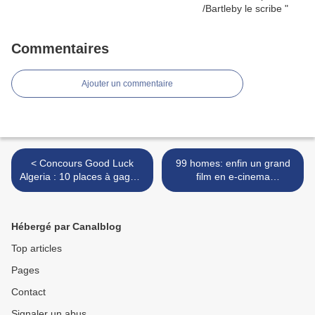
Commentaires
Ajouter un commentaire
< Concours Good Luck
99 homes: enfin un grand
Algeria : 10 places à gagner
film en e-cinema
pour le très joli feel good
(chronique+ concours)! >
movie de Farid Bentoumi
Hébergé par Canalblog
Top articles
Pages
Contact
Signaler un abus