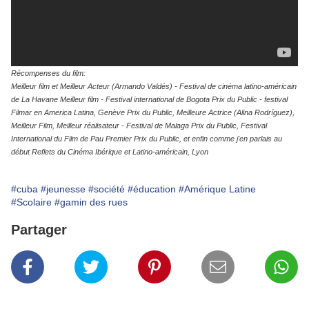
Récompenses du film:
Meilleur film et Meilleur Acteur (Armando Valdés) - Festival de cinéma latino-américain
de La Havane
Meilleur film - Festival international de Bogota
Prix du Public - festival
Filmar en America Latina, Genève
Prix du Public, Meilleure Actrice (Alina Rodríguez),
Meilleur Film, Meilleur réalisateur - Festival de Malaga
Prix du Public, Festival
International du Film de Pau
Premier Prix du Public, et enfin comme j'en parlais au
début Reflets du Cinéma Ibérique et Latino-américain, Lyon
#cuba
#jeunesse
#société
#éducation
#Amérique Latine
#Scolaire
#gamin des rues
Partager