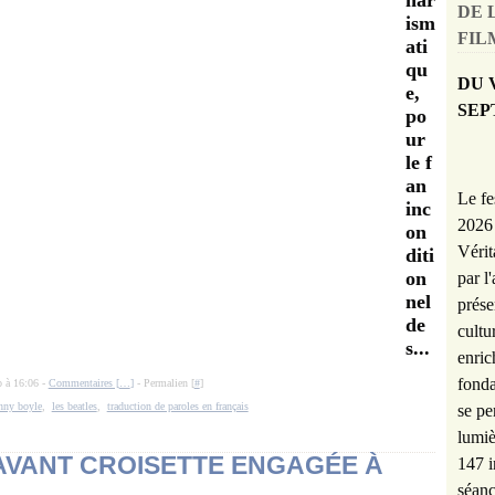
har
DE 
ism
FILM
ati
qu
DU 
e,
SEP
po
ur
le f
an
Le fe
inc
2026 
on
Vérit
diti
on
par l
nel
prése
de
cultu
s...
enric
fonda
o à 16:06 -
Commentaires [
…
]
- Permalien [
#
]
nny boyle
,
les beatles
,
traduction de paroles en français
se pe
lumiè
'AVANT CROISETTE ENGAGÉE À
147 i
séanc