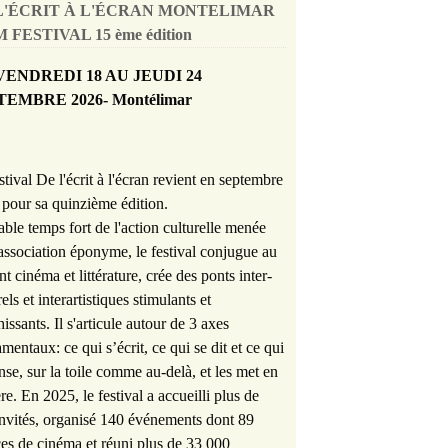
L'ÉCRIT À L'ÉCRAN MONTELIMAR
 FESTIVAL 15 ème édition
VENDREDI 18 AU JEUDI 24
TEMBRE 2026- Montélimar
stival De l'écrit à l'écran revient en septembre
pour sa quinzième édition.
able temps fort de l'action culturelle menée
'association éponyme, le festival conjugue au
nt cinéma et littérature, crée des ponts inter-
rels et interartistiques stimulants et
hissants. Il s'articule autour de 3 axes
mentaux: ce qui s’écrit, ce qui se dit et ce qui
nse, sur la toile comme au-delà, et les met en
re. En 2025, le festival a accueilli plus de
nvités, organisé 140 événements dont 89
es de cinéma et réuni plus de 33 000