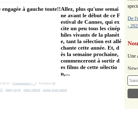
spect
Allez, plus qu'une semai
ne avant le début de ce F
De l'
estival de Cannes, qui ex
- 202
cite un peu tous les cinép
hiles vivants de la planèt
e, tant la sélection est allé
Nou
chante cette année. Et, d
ès la semaine prochaine,
Une a
commenceront à sortir d
es films de cette sélectio
News
n,...
 à 06:45 -
Commentaires [
…
]
- Permalien [
#
]
012
,
danny boyle
,
robert redford
,
sorties avant cannes