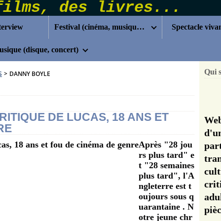
terview
Festival (cinéma, musique...)
Spectacle viva
sique (disque, concert)
Qui 
S
>
DANNY BOYLE
RITIQUE DE LUCAS, 18 ANS ET
Web
RE
d'u
Après "28 jou
pa
rs plus tard" e
tra
t "28 semaines
cul
plus tard", l'A
cri
ngleterre est t
oujours sous q
adu
uarantaine . N
pi
otre jeune chr