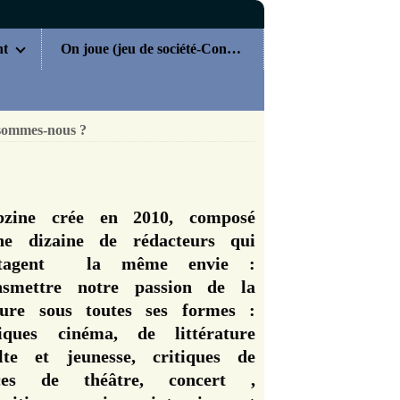
nt
On joue (jeu de société-Concours)
sommes-nous ?
zine crée en 2010, composé
ne dizaine de rédacteurs qui
rtagent la même envie :
nsmettre notre passion de la
ture sous toutes ses formes :
tiques cinéma, de littérature
lte et jeunesse, critiques de
èces de théâtre, concert ,