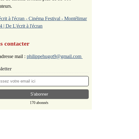
ateurs.
écrit à l'écran - Cinéma Festival - Montélimar
4 | De L'écrit à l'écran
s contacter
dresse mail :
philippehugot9@gmail.com
letter
170 abonnés