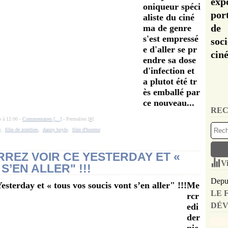
exp
oniqueur spéci
por
aliste du ciné
de 
ma de genre
s'est empressé
soc
e d'aller se pr
cin
endre sa dose
d'infection et
a plutot été tr
ès emballé par
ce nouveau...
REC
o à 12:00 -
Commentaires [
…
]
- Permalien [
#
]
e
,
film de zombies
,
danny boyle
,
film d'horreur
RREZ VOIR CE YESTERDAY ET «
Vi
’EN ALLER" !!!
Depui
Me
LE 
rcr
DÉV
edi
der