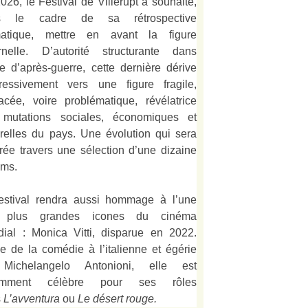
026, le Festival de Villerupt a souhaité,
s le cadre de sa rétrospective
matique, mettre en avant la figure
rnelle. D’autorité structurante dans
alie d’après-guerre, cette dernière dérive
ressivement vers une figure fragile,
acée, voire problématique, révélatrice
mutations sociales, économiques et
urelles du pays. Une évolution qui sera
strée travers une sélection d’une dizaine
lms.
estival rendra aussi hommage à l’une
 plus grandes icones du cinéma
ial : Monica Vitti, disparue en 2022.
e de la comédie à l’italienne et égérie
Michelangelo Antonioni, elle est
amment célèbre pour ses rôles
s
L’
avventura
ou
Le désert rouge
.