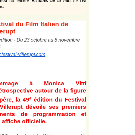
ossi ou encore
Histoires de la nuit
de Léa
s.
tival
du Film Italien de
lerupt
édition
-
Du
2
3
octobre au
8
novembre
6
festival-villerupt.com
mmage à Monica Vitti
étrospective autour de la figure
e
père, la 49
édition du Festival
Villerupt dévoile ses premiers
éments de programmation et
affiche officielle
.