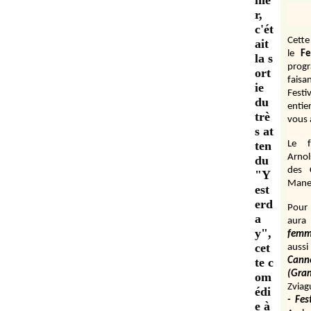
nie
r,
c'ét
Cett
ait
le
Fe
la s
prog
ort
fais
ie
Festi
du
entie
trè
vous 
s at
ten
Le f
Arnol
du
des 
"Y
Manen
est
erd
Pour 
a
aura
y",
fem
cet
aussi
te c
Cann
(Gr
om
Zviag
édi
- Fes
e à