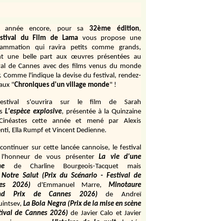
e année encore, pour sa
32ème édition
,
stival du Film de Lama
vous propose une
rammation qui ravira petits comme grands,
ant une belle part aux œuvres présentées au
val de Cannes avec des films venus du monde
r. Comme l'indique la devise du festival, rendez-
aux "
Chroniques d'un village monde
" !
estival s'ouvrira sur le film de Sarah
s
L'espèce explosive
, présentée à la Quinzaine
Cinéastes cette année et mené par Alexis
ti, Ella Rumpf et Vincent Dedienne.
continuer sur cette lancée cannoise, le festival
 l'honneur de vous présenter
La vie d'une
me
de
Charline Bourgeois-Tacquet
mais
Notre Salut (Prix du Scénario - Festival de
es 2026)
d'Emmanuel Marre,
Minotaure
and Prix de Cannes 2026)
de Andreï
uintsev,
La Bola Negra (Prix de la mise en scène
tival de Cannes 2026)
de Javier Calo et Javier