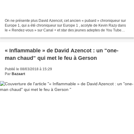
On ne présente plus David Azencot, cet ancien « pubard » chroniqueur sur
Europe 1, qui a été chroniqueur sur Europe 1 , acolyte de Kevin Razy dans
le « Rendez-vous » sur Canal + et star des jeunes adeptes de You Tube
grâce au cultissisme Studio Bagel....
« Inflammable » de David Azencot : un "one-
man chaud" qui met le feu à Gerson
Publié le 08/03/2018 à 15:29
Par
Bazaart