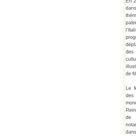
En 2
dan
thé
pate
l’It
prog
dépl
des 
cult
illu
de fi
Le f
des
mond
Rein
de 
not
dan