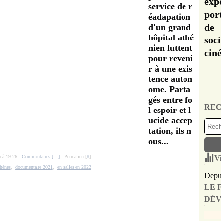
exp
service de r
por
éadapation
de 
d'un grand
hôpital athé
soc
nien luttent
cin
pour reveni
r à une exis
tence auton
ome. Parta
gés entre fo
REC
l espoir et l
ucide accep
tation, ils n
ous...
o à 19:26 -
Commentaires [
…
]
- Permalien [
#
]
Vi
thènes
,
documentaire 2021
,
en salles en 2022
Depui
LE 
DÉV