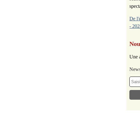
spect
De l'
- 202
Nou
Une a
News