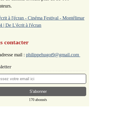
ateurs.
écrit à l'écran - Cinéma Festival - Montélimar
4 | De L'écrit à l'écran
s contacter
dresse mail :
philippehugot9@gmail.com
letter
170 abonnés