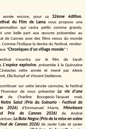
e année encore, pour sa
32ème édition
,
stival du Film de Lama
vous propose une
rammation qui ravira petits comme grands,
ant une belle part aux œuvres présentées au
val de Cannes avec des films venus du monde
r. Comme l'indique la devise du festival, rendez-
aux "
Chroniques d'un village monde
" !
estival s'ouvrira sur le film de Sarah
s
L'espèce explosive
, présentée à la Quinzaine
Cinéastes cette année et mené par Alexis
ti, Ella Rumpf et Vincent Dedienne.
continuer sur cette lancée cannoise, le festival
 l'honneur de vous présenter
La vie d'une
me
de
Charline Bourgeois-Tacquet
mais
Notre Salut (Prix du Scénario - Festival de
es 2026)
d'Emmanuel Marre,
Minotaure
and Prix de Cannes 2026)
de Andreï
uintsev,
La Bola Negra (Prix de la mise en scène
tival de Cannes 2026)
de Javier Calo et Javier