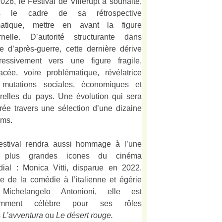
026, le Festival de Villerupt a souhaité,
s le cadre de sa rétrospective
matique, mettre en avant la figure
rnelle. D’autorité structurante dans
alie d’après-guerre, cette dernière dérive
ressivement vers une figure fragile,
acée, voire problématique, révélatrice
mutations sociales, économiques et
urelles du pays. Une évolution qui sera
strée travers une sélection d’une dizaine
lms.
estival rendra aussi hommage à l’une
 plus grandes icones du cinéma
ial : Monica Vitti, disparue en 2022.
e de la comédie à l’italienne et égérie
Michelangelo Antonioni, elle est
amment célèbre pour ses rôles
s
L’
avventura
ou
Le désert rouge
.