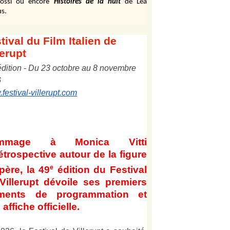
ossi ou encore
Histoires de la nuit
de Léa
s.
tival
du Film Italien de
lerupt
édition
-
Du
2
3
octobre au
8
novembre
6
festival-villerupt.com
mmage à Monica Vitti
étrospective autour de la figure
e
père, la 49
édition du Festival
Villerupt dévoile ses premiers
éments de programmation et
affiche officielle
.