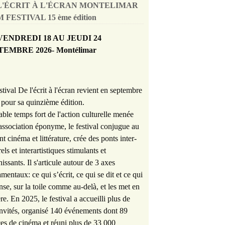
L'ÉCRIT À L'ÉCRAN MONTELIMAR
 FESTIVAL 15 ème édition
VENDREDI 18 AU JEUDI 24
TEMBRE 2026- Montélimar
stival De l'écrit à l'écran revient en septembre
pour sa quinzième édition.
able temps fort de l'action culturelle menée
'association éponyme, le festival conjugue au
nt cinéma et littérature, crée des ponts inter-
rels et interartistiques stimulants et
hissants. Il s'articule autour de 3 axes
mentaux: ce qui s’écrit, ce qui se dit et ce qui
nse, sur la toile comme au-delà, et les met en
re. En 2025, le festival a accueilli plus de
nvités, organisé 140 événements dont 89
es de cinéma et réuni plus de 33 000