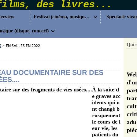
terview
Festival (cinéma, musique...)
Spectacle viva
sique (disque, concert)
Qui 
S
>
EN SALLES EN 2022
BEAU DOCUMENTAIRE SUR DES
Web
S....
d'u
À la suite d
pa
e graves acc
tra
idents qui o
cul
nt changé b
cri
rusquement
le cours de l
adu
eur vie, les
pi
patients du