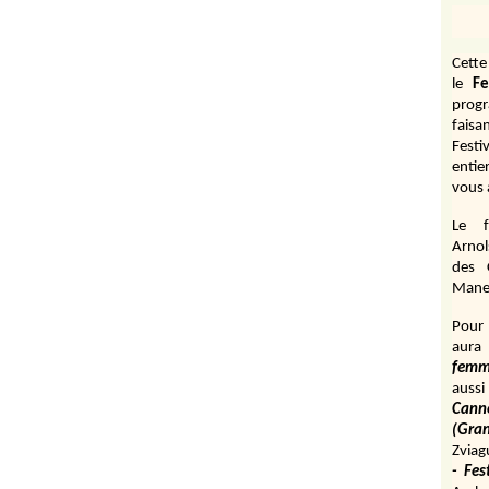
Cett
le
Fe
prog
fais
Festi
entie
vous 
Le f
Arnol
des 
Manen
Pour 
aura
fem
aussi
Cann
(Gr
Zviag
- Fes