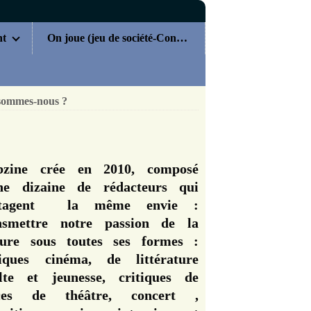
nt
On joue (jeu de société-Concours)
sommes-nous ?
zine crée en 2010, composé
ne dizaine de rédacteurs qui
rtagent la même envie :
nsmettre notre passion de la
ture sous toutes ses formes :
tiques cinéma, de littérature
lte et jeunesse, critiques de
èces de théâtre, concert ,