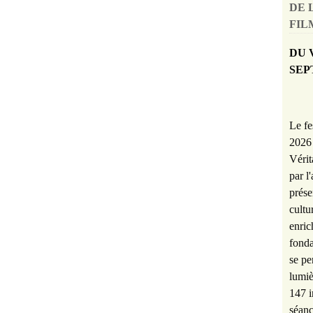
DE 
FILM
DU 
SEP
Le fe
2026 
Vérit
par l
prése
cultu
enric
fonda
se pe
lumiè
147 i
séanc