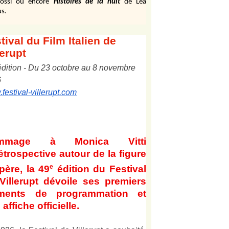
ossi ou encore
Histoires de la nuit
de Léa
s.
tival
du Film Italien de
lerupt
édition
-
Du
2
3
octobre au
8
novembre
6
festival-villerupt.com
mmage à Monica Vitti
étrospective autour de la figure
e
père, la 49
édition du Festival
Villerupt dévoile ses premiers
éments de programmation et
affiche officielle
.