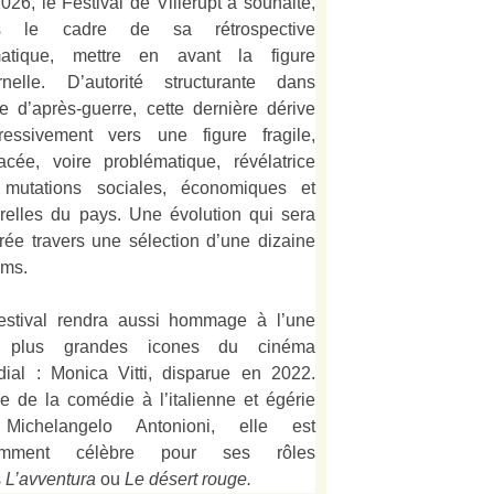
026, le Festival de Villerupt a souhaité,
s le cadre de sa rétrospective
matique, mettre en avant la figure
rnelle. D’autorité structurante dans
alie d’après-guerre, cette dernière dérive
ressivement vers une figure fragile,
acée, voire problématique, révélatrice
mutations sociales, économiques et
urelles du pays. Une évolution qui sera
strée travers une sélection d’une dizaine
lms.
estival rendra aussi hommage à l’une
 plus grandes icones du cinéma
ial : Monica Vitti, disparue en 2022.
e de la comédie à l’italienne et égérie
Michelangelo Antonioni, elle est
amment célèbre pour ses rôles
s
L’
avventura
ou
Le désert rouge
.