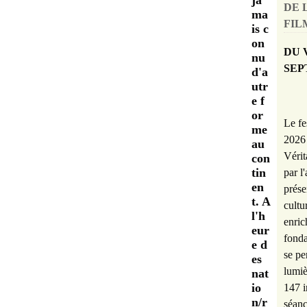
ja
DE 
ma
FILM
is c
on
DU 
nu
SEP
d'a
utr
e f
or
Le fe
me
2026 
au
Vérit
con
tin
par l
en
prése
t. A
cultu
l'h
enric
eur
fonda
e d
se pe
es
lumiè
nat
io
147 i
n/r
séanc