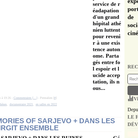
exp
service de r
por
éadapation
de 
d'un grand
hôpital athé
soc
nien luttent
cin
pour reveni
r à une exis
tence auton
ome. Parta
gés entre fo
REC
l espoir et l
ucide accep
tation, ils n
ous...
o à 19:26 -
Commentaires [
…
]
- Permalien [
#
]
Vi
thènes
,
documentaire 2021
,
en salles en 2022
Depui
LE 
MORIES OF SARJEVO + DANS LES
DÉV
IRGIT ENSEMBLE