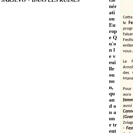
Gé
nér
ati
Cett
on
le
Fe
Eu
prog
rop
fais
e Q
Festi
u'o
entie
n l
vous 
e v
eui
Le f
Arnol
lle
des 
ou
Manen
no
n,
Pour 
qu
aura
an
fem
d o
aussi
n a
Cann
(Gr
un
Zviag
e tr
- Fes
ent