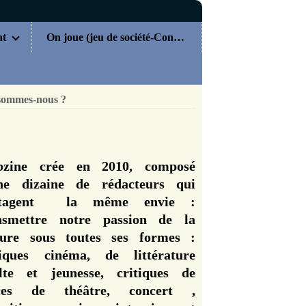
nt
On joue (jeu de société-Concours)
sommes-nous ?
zine crée en 2010, composé
ne dizaine de rédacteurs qui
rtagent la même envie :
nsmettre notre passion de la
ture sous toutes ses formes :
tiques cinéma, de littérature
lte et jeunesse, critiques de
èces de théâtre, concert ,