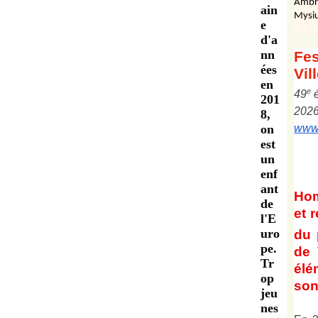
Ambr
ain
Mysiu
e
d'a
nn
Fes
ées
Vil
en
e
4
9
201
202
8,
on
www.
est
un
enf
ant
Ho
de
et
r
l'E
uro
du 
pe.
de 
Tr
él
op
son 
jeu
nes