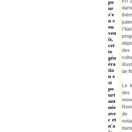
En 2
po
dan
ur
s'e
thé
n s
pate
ou
l’It
ven
prog
ir,
dépl
cet
des 
te
cult
gén
éra
illu
tio
de fi
n e
st
Le f
po
des
urt
mond
ant
Rein
née
ave
de 
c et
not
n'a
dan