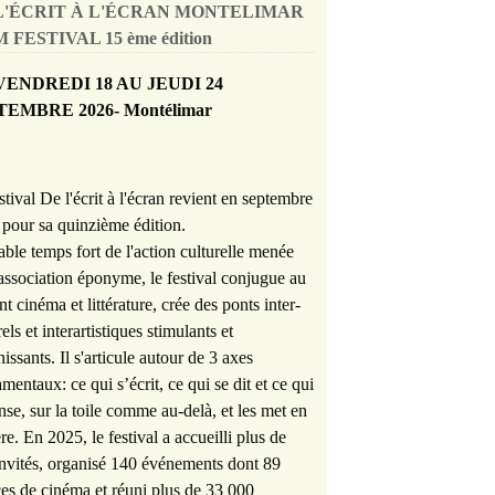
L'ÉCRIT À L'ÉCRAN MONTELIMAR
 FESTIVAL 15 ème édition
VENDREDI 18 AU JEUDI 24
TEMBRE 2026- Montélimar
stival De l'écrit à l'écran revient en septembre
pour sa quinzième édition.
able temps fort de l'action culturelle menée
'association éponyme, le festival conjugue au
nt cinéma et littérature, crée des ponts inter-
rels et interartistiques stimulants et
hissants. Il s'articule autour de 3 axes
mentaux: ce qui s’écrit, ce qui se dit et ce qui
nse, sur la toile comme au-delà, et les met en
re. En 2025, le festival a accueilli plus de
nvités, organisé 140 événements dont 89
es de cinéma et réuni plus de 33 000