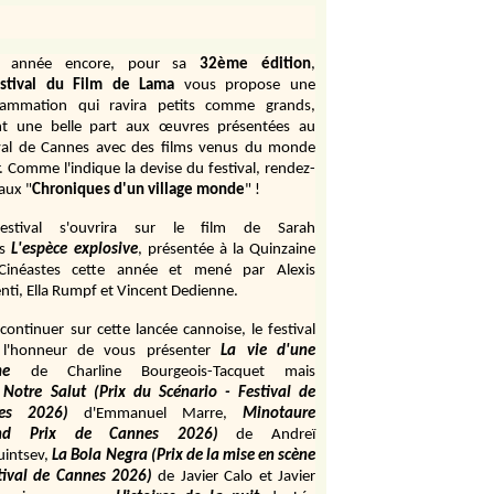
e année encore, pour sa
32ème édition
,
stival du Film de Lama
vous propose une
rammation qui ravira petits comme grands,
ant une belle part aux œuvres présentées au
val de Cannes avec des films venus du monde
r. Comme l'indique la devise du festival, rendez-
aux "
Chroniques d'un village monde
" !
estival s'ouvrira sur le film de Sarah
s
L'espèce explosive
, présentée à la Quinzaine
Cinéastes cette année et mené par Alexis
ti, Ella Rumpf et Vincent Dedienne.
continuer sur cette lancée cannoise, le festival
 l'honneur de vous présenter
La vie d'une
me
de
Charline Bourgeois-Tacquet
mais
Notre Salut (Prix du Scénario - Festival de
es 2026)
d'Emmanuel Marre,
Minotaure
and Prix de Cannes 2026)
de Andreï
uintsev,
La Bola Negra (Prix de la mise en scène
tival de Cannes 2026)
de Javier Calo et Javier