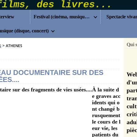
terview
Festival (cinéma, musique...)
Spectacle viva
sique (disque, concert)
Qui 
S
>
ATHENES
BEAU DOCUMENTAIRE SUR DES
Web
S....
d'u
À la suite d
pa
e graves acc
tra
idents qui o
cul
nt changé b
cri
rusquement
le cours de l
adu
eur vie, les
pi
patients du