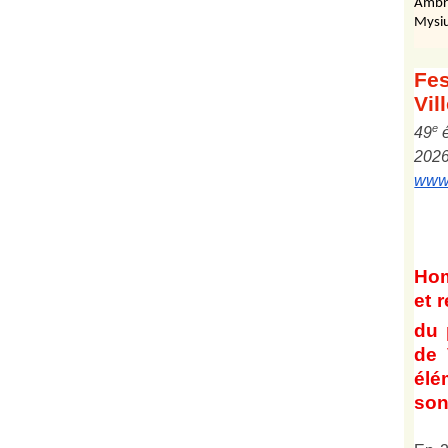
Ambr
Mysiu
Fes
Vil
e
4
9
202
www.
Ho
et
r
du 
de 
él
son 