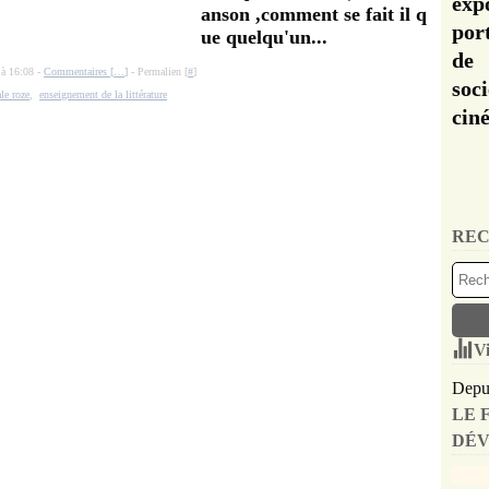
exp
anson ,comment se fait il q
por
ue quelqu'un...
de 
 à 16:08 -
Commentaires [
…
]
- Permalien [
#
]
soc
le roze
,
enseignement de la littérature
cin
REC
Vi
Depui
LE 
DÉV