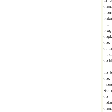
En 2
dan
thé
pate
l’It
prog
dépl
des 
cult
illu
de fi
Le f
des
mond
Rein
de 
not
dan