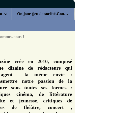
nt
On joue (jeu de société-Concours)
sommes-nous ?
zine crée en 2010, composé
ne dizaine de rédacteurs qui
rtagent la même envie :
nsmettre notre passion de la
ture sous toutes ses formes :
tiques cinéma, de littérature
lte et jeunesse, critiques de
èces de théâtre, concert ,