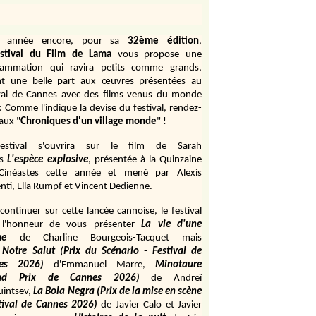
e année encore, pour sa
32ème édition
,
stival du Film de Lama
vous propose une
rammation qui ravira petits comme grands,
ant une belle part aux œuvres présentées au
val de Cannes avec des films venus du monde
r. Comme l'indique la devise du festival, rendez-
aux "
Chroniques d'un village monde
" !
estival s'ouvrira sur le film de Sarah
s
L'espèce explosive
, présentée à la Quinzaine
Cinéastes cette année et mené par Alexis
ti, Ella Rumpf et Vincent Dedienne.
continuer sur cette lancée cannoise, le festival
 l'honneur de vous présenter
La vie d'une
me
de
Charline Bourgeois-Tacquet
mais
Notre Salut (Prix du Scénario - Festival de
es 2026)
d'Emmanuel Marre,
Minotaure
and Prix de Cannes 2026)
de Andreï
uintsev,
La Bola Negra (Prix de la mise en scène
tival de Cannes 2026)
de Javier Calo et Javier