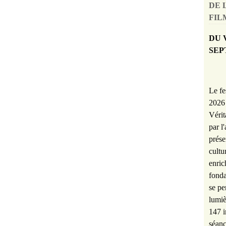
DE 
FILM
DU 
SEP
Le fe
2026 
Vérit
par l
prése
cultu
enric
fonda
se pe
lumiè
147 i
séanc