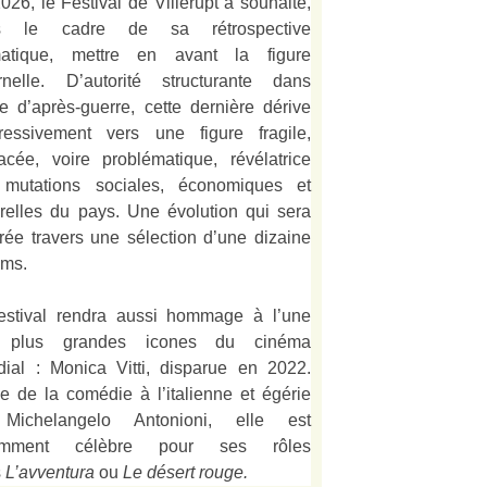
026, le Festival de Villerupt a souhaité,
s le cadre de sa rétrospective
matique, mettre en avant la figure
rnelle. D’autorité structurante dans
alie d’après-guerre, cette dernière dérive
ressivement vers une figure fragile,
acée, voire problématique, révélatrice
mutations sociales, économiques et
urelles du pays. Une évolution qui sera
strée travers une sélection d’une dizaine
lms.
estival rendra aussi hommage à l’une
 plus grandes icones du cinéma
ial : Monica Vitti, disparue en 2022.
e de la comédie à l’italienne et égérie
Michelangelo Antonioni, elle est
amment célèbre pour ses rôles
s
L’
avventura
ou
Le désert rouge
.