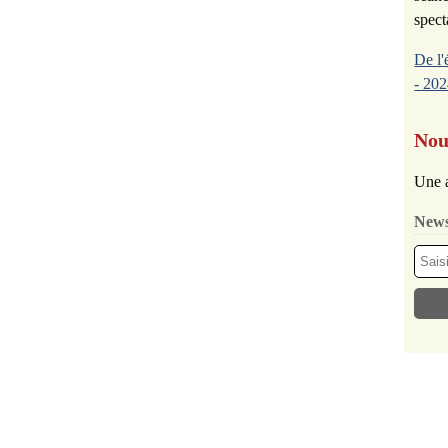
spect
De l'
- 202
Nou
Une a
News