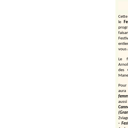
Cett
le
Fe
prog
fais
Festi
entie
vous 
Le f
Arnol
des 
Manen
Pour 
aura
fem
aussi
Cann
(Gr
Zviag
- Fes