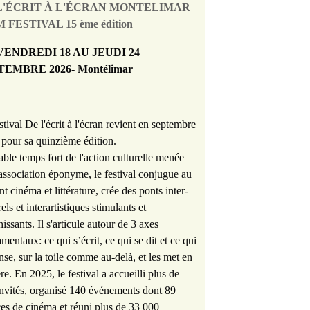
L'ÉCRIT À L'ÉCRAN MONTELIMAR
 FESTIVAL 15 ème édition
VENDREDI 18 AU JEUDI 24
TEMBRE 2026- Montélimar
stival De l'écrit à l'écran revient en septembre
pour sa quinzième édition.
able temps fort de l'action culturelle menée
'association éponyme, le festival conjugue au
nt cinéma et littérature, crée des ponts inter-
rels et interartistiques stimulants et
hissants. Il s'articule autour de 3 axes
mentaux: ce qui s’écrit, ce qui se dit et ce qui
nse, sur la toile comme au-delà, et les met en
re. En 2025, le festival a accueilli plus de
nvités, organisé 140 événements dont 89
es de cinéma et réuni plus de 33 000