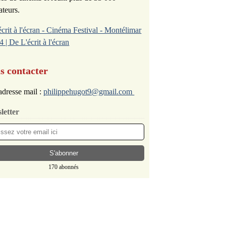
ateurs.
écrit à l'écran - Cinéma Festival - Montélimar
4 | De L'écrit à l'écran
s contacter
dresse mail :
philippehugot9@gmail.com
letter
170 abonnés