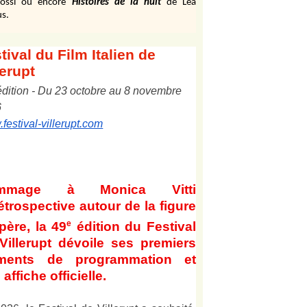
ossi ou encore
Histoires de la nuit
de Léa
s.
tival
du Film Italien de
lerupt
édition
-
Du
2
3
octobre au
8
novembre
6
festival-villerupt.com
mmage à Monica Vitti
étrospective autour de la figure
e
père, la 49
édition du Festival
Villerupt dévoile ses premiers
éments de programmation et
affiche officielle
.