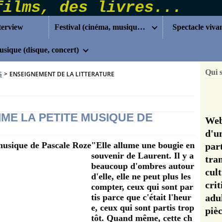
terview
Festival (cinéma, musique...)
Spectacle viva
sique (disque, concert)
Qui 
S
>
ENSEIGNEMENT DE LA LITTERATURE
IME LA PETITE MUSIQUE DE
Web
d'u
"Elle allume une bougie en
pa
souvenir de Laurent. Il y a
tra
beaucoup d'ombres autour
cul
d'elle, elle ne peut plus les
cri
compter, ceux qui sont par
tis parce que c'était l'heur
adu
e, ceux qui sont partis trop
pi
tôt. Quand même, cette ch