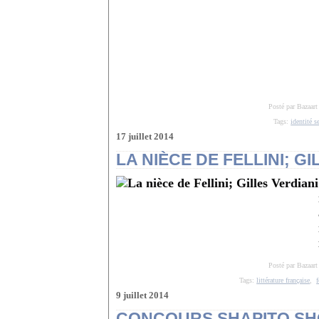
Posté par Bazaart
Tags:
identité s
17 juillet 2014
LA NIÈCE DE FELLINI; G
Posté par Bazaart
Tags:
littérature française
,
f
9 juillet 2014
CONCOURS SHAPITO SHOW