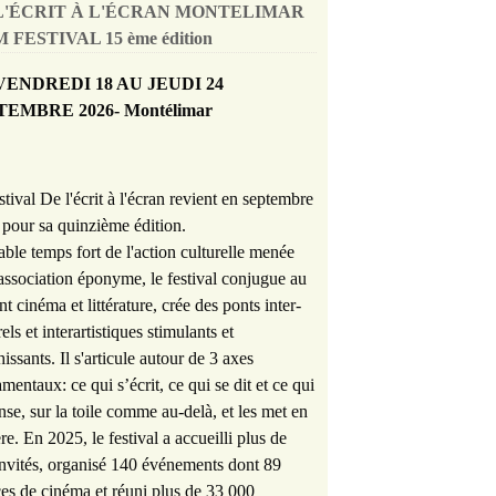
L'ÉCRIT À L'ÉCRAN MONTELIMAR
 FESTIVAL 15 ème édition
VENDREDI 18 AU JEUDI 24
TEMBRE 2026- Montélimar
stival De l'écrit à l'écran revient en septembre
pour sa quinzième édition.
able temps fort de l'action culturelle menée
'association éponyme, le festival conjugue au
nt cinéma et littérature, crée des ponts inter-
rels et interartistiques stimulants et
hissants. Il s'articule autour de 3 axes
mentaux: ce qui s’écrit, ce qui se dit et ce qui
nse, sur la toile comme au-delà, et les met en
re. En 2025, le festival a accueilli plus de
nvités, organisé 140 événements dont 89
es de cinéma et réuni plus de 33 000