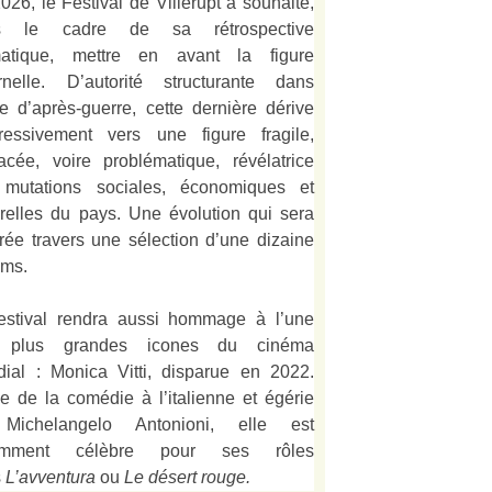
026, le Festival de Villerupt a souhaité,
s le cadre de sa rétrospective
matique, mettre en avant la figure
rnelle. D’autorité structurante dans
alie d’après-guerre, cette dernière dérive
ressivement vers une figure fragile,
acée, voire problématique, révélatrice
mutations sociales, économiques et
urelles du pays. Une évolution qui sera
strée travers une sélection d’une dizaine
lms.
estival rendra aussi hommage à l’une
 plus grandes icones du cinéma
ial : Monica Vitti, disparue en 2022.
e de la comédie à l’italienne et égérie
Michelangelo Antonioni, elle est
amment célèbre pour ses rôles
s
L’
avventura
ou
Le désert rouge
.