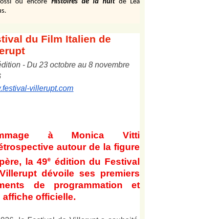
ossi ou encore
Histoires de la nuit
de Léa
s.
tival
du Film Italien de
lerupt
édition
-
Du
2
3
octobre au
8
novembre
6
festival-villerupt.com
mmage à Monica Vitti
étrospective autour de la figure
e
père, la 49
édition du Festival
Villerupt dévoile ses premiers
éments de programmation et
affiche officielle
.