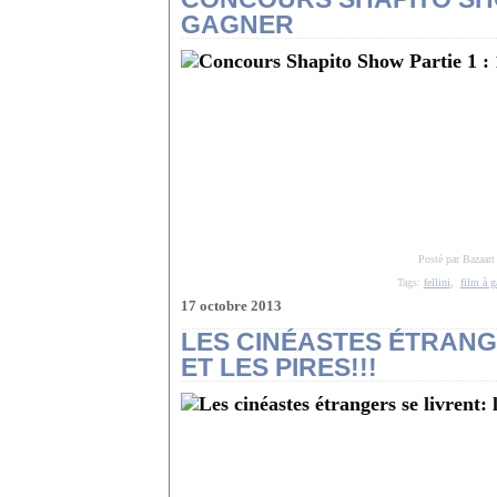
GAGNER
Posté par Bazaart
Tags:
fellini
,
film à g
17 octobre 2013
LES CINÉASTES ÉTRANGE
ET LES PIRES!!!