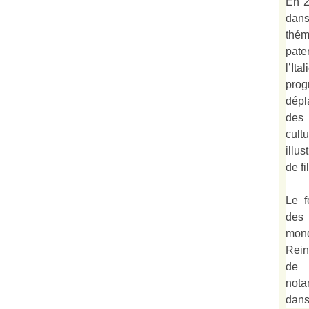
En 2
dan
thé
pate
l’It
prog
dépl
des 
cult
illu
de fi
Le f
des
mond
Rein
de 
not
dan