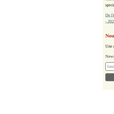
spect
De l'
- 202
Nou
Une a
News