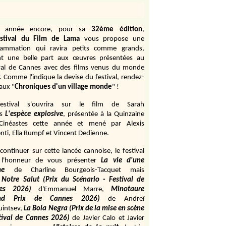
e année encore, pour sa
32ème édition
,
stival du Film de Lama
vous propose une
rammation qui ravira petits comme grands,
ant une belle part aux œuvres présentées au
val de Cannes avec des films venus du monde
r. Comme l'indique la devise du festival, rendez-
aux "
Chroniques d'un village monde
" !
estival s'ouvrira sur le film de Sarah
s
L'espèce explosive
, présentée à la Quinzaine
Cinéastes cette année et mené par Alexis
ti, Ella Rumpf et Vincent Dedienne.
continuer sur cette lancée cannoise, le festival
 l'honneur de vous présenter
La vie d'une
me
de
Charline Bourgeois-Tacquet
mais
Notre Salut (Prix du Scénario - Festival de
es 2026)
d'Emmanuel Marre,
Minotaure
and Prix de Cannes 2026)
de Andreï
uintsev,
La Bola Negra (Prix de la mise en scène
tival de Cannes 2026)
de Javier Calo et Javier