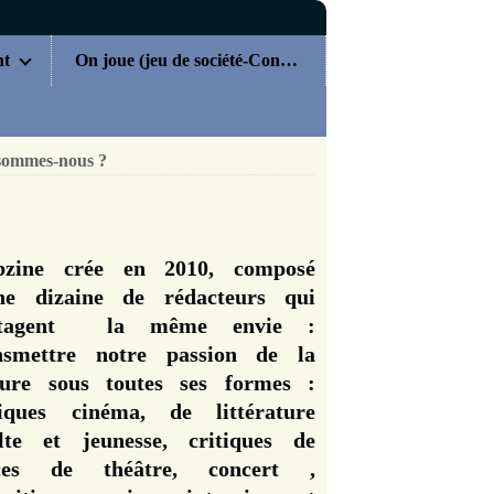
nt
On joue (jeu de société-Concours)
sommes-nous ?
zine crée en 2010, composé
ne dizaine de rédacteurs qui
rtagent la même envie :
nsmettre notre passion de la
ture sous toutes ses formes :
tiques cinéma, de littérature
lte et jeunesse, critiques de
èces de théâtre, concert ,