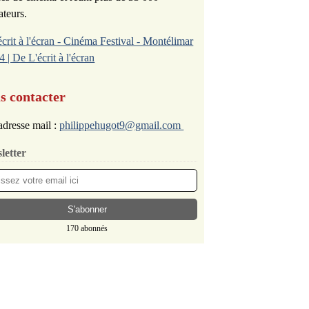
ateurs.
écrit à l'écran - Cinéma Festival - Montélimar
4 | De L'écrit à l'écran
s contacter
dresse mail :
philippehugot9@gmail.com
letter
170 abonnés