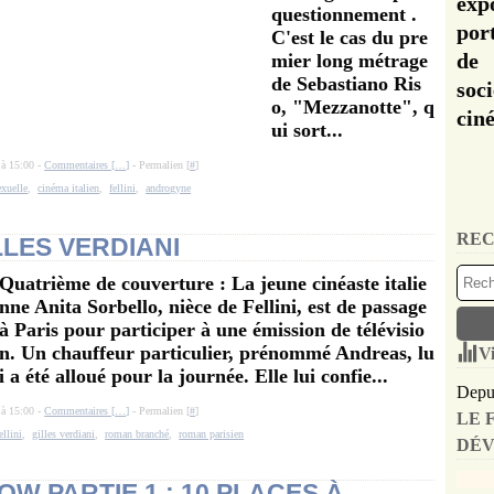
exp
questionnement .
por
C'est le cas du pre
de 
mier long métrage
de Sebastiano Ris
soc
o, "Mezzanotte", q
cin
ui sort...
 à 15:00 -
Commentaires [
…
]
- Permalien [
#
]
exuelle
,
cinéma italien
,
fellini
,
androgyne
REC
ILLES VERDIANI
Quatrième de couverture : La jeune cinéaste italie
nne Anita Sorbello, nièce de Fellini, est de passage
à Paris pour participer à une émission de télévisio
n. Un chauffeur particulier, prénommé Andreas, lu
Vi
i a été alloué pour la journée. Elle lui confie...
Depui
 à 15:00 -
Commentaires [
…
]
- Permalien [
#
]
LE 
ellini
,
gilles verdiani
,
roman branché
,
roman parisien
DÉV
 PARTIE 1 : 10 PLACES À