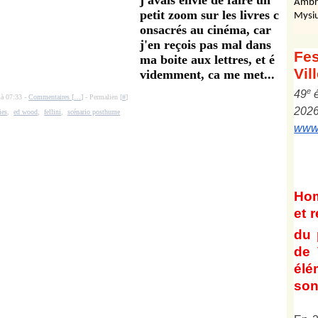
j'avais envie de faire un
Ambr
petit zoom sur les livres c
Mysiu
onsacrés au cinéma, car
j'en reçois pas mal dans
Fes
ma boite aux lettres, et é
Vil
videmment, ca me met...
e
4
9
 à 07:33 -
Commentaires [
…
]
- Permalien [
#
]
202
ies
,
ed wood
,
fellini
,
scénario posthume
www.
Ho
et
r
du 
de 
él
son 