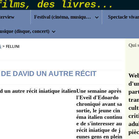
terview
Festival (cinéma, musique...)
Spectacle viva
sique (disque, concert)
Qui 
S
>
FELLINI
DE DAVID UN AUTRE RÉCIT
Web
d'u
Une semaine après
pa
l'Eveil d'Edoardo
tra
chroniqué avant sa
cul
sortie, le jeune cin
cri
éma italien continu
e de s'interesser au
adu
récit iniatique de j
pi
eunes gens en plein