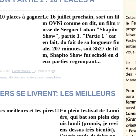
Le 16 juillet prochain, sort un fil
Cett
m OVNi comme on dit, un film r
le
Fe
usse de Sergueï Loban "Shapito
prog
Show", partie 1. "Partie 1" car
fais
Festi
en fait, du fait de sa longueur fin
entie
ale, 207 minutes, soit 3h27 de fil
vous 
m, Shapito Show fut scindé en d
eux parties regroupant...
Le f
Arnol
 à 12:00 -
Commentaires [
…
]
- Permalien [
#
]
des 
agner
,
shapito show
,
cinéma russe
,
sergey loban
Manen
Pour 
RS SE LIVRENT: LES MEILLEURS
aura
fem
aussi
En plein festival de Lumi
Cann
ère, qui bat son plein dep
(Gr
uis lundi (promis, je revi
Zviag
ens dessus très bientôt),
- Fes