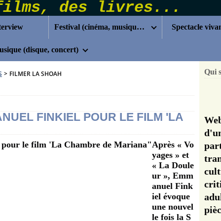
terview
Festival (cinéma, musique...)
Spectacle viva
sique (disque, concert)
Qui 
S
>
FILMER LA SHOAH
UEL FINKIEL POUR LE FILM 'LA
Web
d'u
Après « Vo
pa
yages » et
tra
« La Doule
cul
ur », Emm
cri
anuel Fink
iel évoque
adu
une nouvel
pi
le fois la S