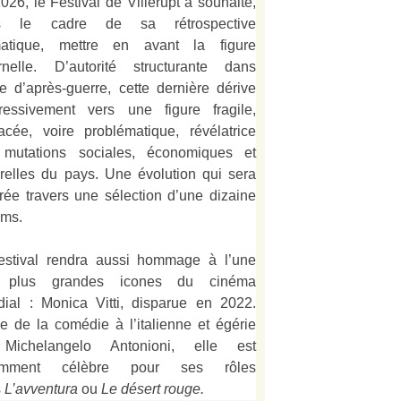
026, le Festival de Villerupt a souhaité,
s le cadre de sa rétrospective
matique, mettre en avant la figure
rnelle. D’autorité structurante dans
alie d’après-guerre, cette dernière dérive
ressivement vers une figure fragile,
acée, voire problématique, révélatrice
mutations sociales, économiques et
urelles du pays. Une évolution qui sera
strée travers une sélection d’une dizaine
lms.
estival rendra aussi hommage à l’une
 plus grandes icones du cinéma
ial : Monica Vitti, disparue en 2022.
e de la comédie à l’italienne et égérie
Michelangelo Antonioni, elle est
amment célèbre pour ses rôles
s
L’
avventura
ou
Le désert rouge
.