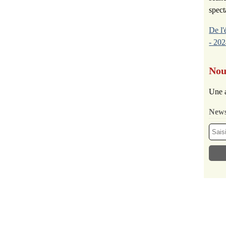
spect
De l'
- 202
Nou
Une a
News