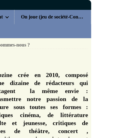
nt
On joue (jeu de société-Concours)
sommes-nous ?
zine crée en 2010, composé
ne dizaine de rédacteurs qui
rtagent la même envie :
nsmettre notre passion de la
ture sous toutes ses formes :
tiques cinéma, de littérature
lte et jeunesse, critiques de
èces de théâtre, concert ,