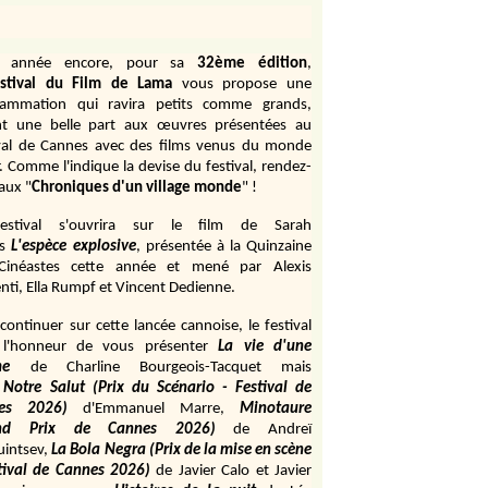
e année encore, pour sa
32ème édition
,
stival du Film de Lama
vous propose une
rammation qui ravira petits comme grands,
ant une belle part aux œuvres présentées au
val de Cannes avec des films venus du monde
r. Comme l'indique la devise du festival, rendez-
aux "
Chroniques d'un village monde
" !
estival s'ouvrira sur le film de Sarah
s
L'espèce explosive
, présentée à la Quinzaine
Cinéastes cette année et mené par Alexis
ti, Ella Rumpf et Vincent Dedienne.
continuer sur cette lancée cannoise, le festival
 l'honneur de vous présenter
La vie d'une
me
de
Charline Bourgeois-Tacquet
mais
Notre Salut (Prix du Scénario - Festival de
es 2026)
d'Emmanuel Marre,
Minotaure
and Prix de Cannes 2026)
de Andreï
uintsev,
La Bola Negra (Prix de la mise en scène
tival de Cannes 2026)
de Javier Calo et Javier