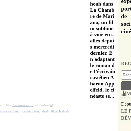
exp
hoah dans
por
La Chamb
de 
re de Mari
ana, un fil
soc
m sublime
cin
à voir en s
alles depui
s mercredi
dernier. E
n adaptant
REC
le roman d
e l’écrivain
israélien A
haron App
elfeld, le ci
Vi
néaste se...
Depui
 à 19:00 -
Commentaires [
…
]
- Permalien [
#
]
LE 
emmanuel finkel
,
mélanie thierry
,
shoah
,
filmer la shoah
DÉV