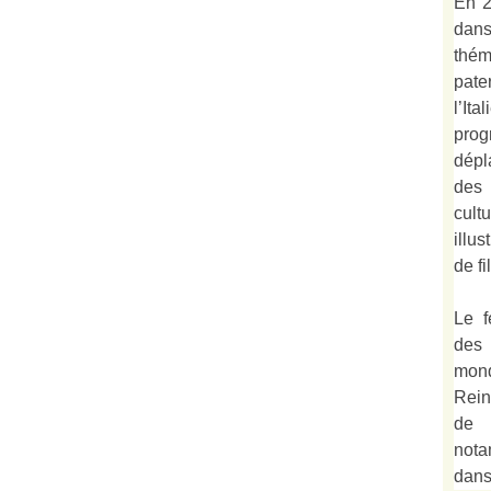
En 2
dan
thé
pate
l’It
prog
dépl
des 
cult
illu
de fi
Le f
des
mond
Rein
de 
not
dan