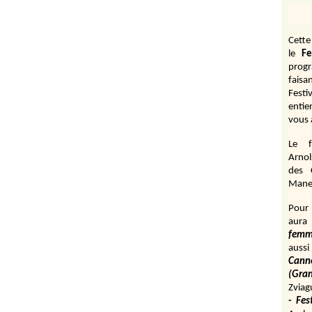
Cett
le
Fe
prog
fais
Festi
entie
vous 
Le f
Arnol
des 
Manen
Pour 
aura
fem
aussi
Cann
(Gr
Zviag
- Fes