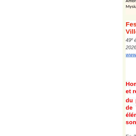
Ambr
Mysiu
Fes
Vil
e
4
9
202
www.
Ho
et
r
du 
de 
él
son 