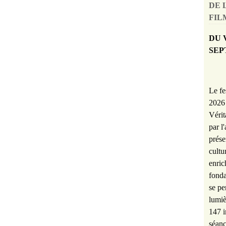
DE 
FILM
DU 
SEP
Le fe
2026 
Vérit
par l
prése
cultu
enric
fonda
se pe
lumiè
147 i
séanc