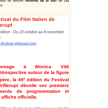
ossi ou encore
Histoires de la nuit
de Léa
s.
tival
du Film Italien de
lerupt
édition
-
Du
2
3
octobre au
8
novembre
6
festival-villerupt.com
mmage à Monica Vitti
étrospective autour de la figure
e
père, la 49
édition du Festival
Villerupt dévoile ses premiers
éments de programmation et
affiche officielle
.