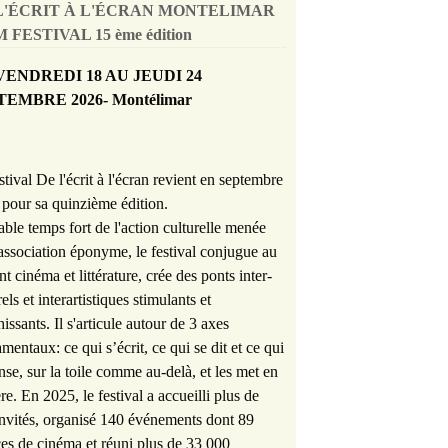
L'ÉCRIT À L'ÉCRAN MONTELIMAR
 FESTIVAL 15 ème édition
VENDREDI 18 AU JEUDI 24
TEMBRE 2026- Montélimar
stival De l'écrit à l'écran revient en septembre
pour sa quinzième édition.
able temps fort de l'action culturelle menée
'association éponyme, le festival conjugue au
nt cinéma et littérature, crée des ponts inter-
rels et interartistiques stimulants et
hissants. Il s'articule autour de 3 axes
mentaux: ce qui s’écrit, ce qui se dit et ce qui
nse, sur la toile comme au-delà, et les met en
re. En 2025, le festival a accueilli plus de
nvités, organisé 140 événements dont 89
es de cinéma et réuni plus de 33 000