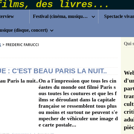
terview
Festival (cinéma, musique...)
Spectacle viva
sique (disque, concert)
Qui 
S
>
FREDERIC FARUCCI
E : C'EST BEAU PARIS LA NUIT..
Web
d'u
On a l'impression que tous les cin
éastes du monde ont filmé Paris s
pa
ous toutes les coutures et que les f
tra
ilms se déroulant dans la capitale
cul
française se ressemblent tous plus
cri
ou moins et surtout ne peuvent s'e
mpecher de véhiculer une image d
adu
e carte postale...
pi