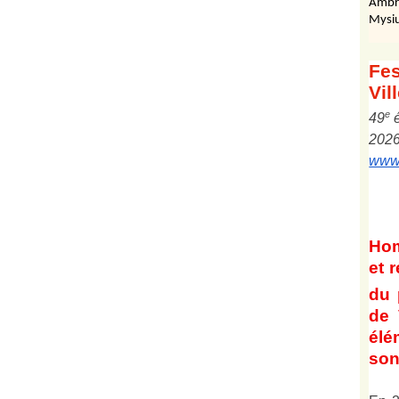
Ambr
Mysiu
Fes
Vil
e
4
9
202
www.
Ho
et
r
du 
de 
él
son 