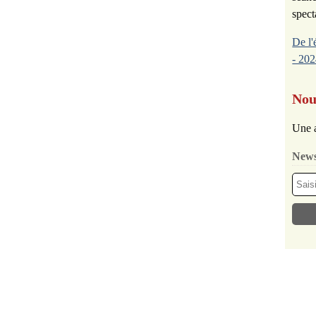
spect
De l'
- 202
Nou
Une a
News