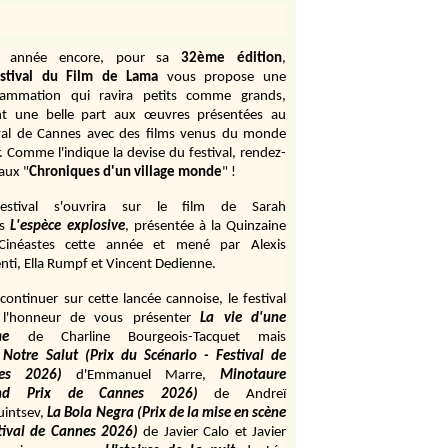
e année encore, pour sa
32ème édition
,
stival du Film de Lama
vous propose une
rammation qui ravira petits comme grands,
ant une belle part aux œuvres présentées au
val de Cannes avec des films venus du monde
r. Comme l'indique la devise du festival, rendez-
aux "
Chroniques d'un village monde
" !
estival s'ouvrira sur le film de Sarah
s
L'espèce explosive
, présentée à la Quinzaine
Cinéastes cette année et mené par Alexis
ti, Ella Rumpf et Vincent Dedienne.
continuer sur cette lancée cannoise, le festival
 l'honneur de vous présenter
La vie d'une
me
de
Charline Bourgeois-Tacquet
mais
Notre Salut (Prix du Scénario - Festival de
es 2026)
d'Emmanuel Marre,
Minotaure
and Prix de Cannes 2026)
de Andreï
uintsev,
La Bola Negra (Prix de la mise en scène
tival de Cannes 2026)
de Javier Calo et Javier