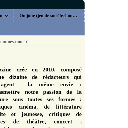
nt
On joue (jeu de société-Concours)
sommes-nous ?
zine crée en 2010, composé
ne dizaine de rédacteurs qui
rtagent la même envie :
nsmettre notre passion de la
ture sous toutes ses formes :
tiques cinéma, de littérature
lte et jeunesse, critiques de
èces de théâtre, concert ,