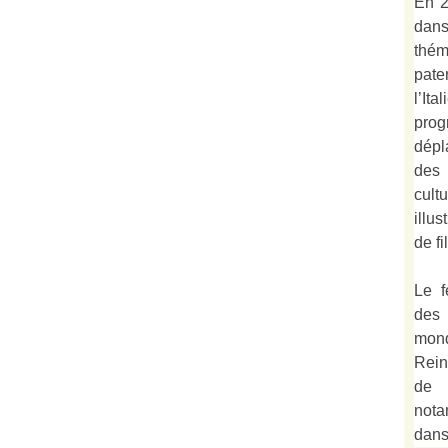
En 2
dan
thé
pate
l’It
prog
dépl
des 
cult
illu
de fi
Le f
des
mond
Rein
de 
not
dan