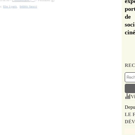
exp
 à 08:00 -
Commentaires [
…
]
- Permalien [
#
]
gs:
film à paris
,
frédéric farucci
por
de 
soc
cin
REC
Vi
Depui
LE 
DÉV