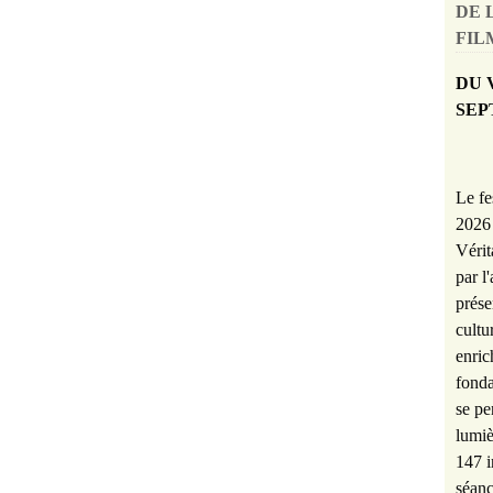
DE 
FILM
DU 
SEP
Le fe
2026 
Vérit
par l
prése
cultu
enric
fonda
se pe
lumiè
147 i
séanc