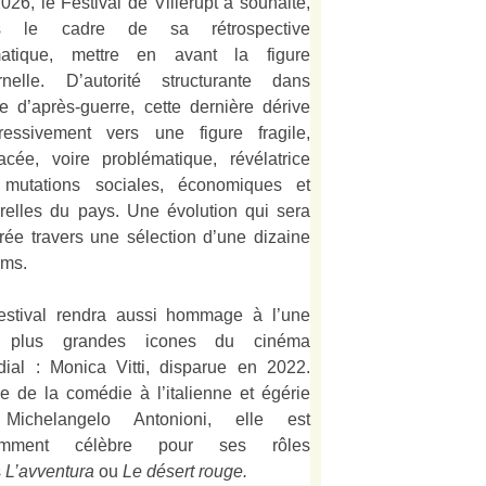
026, le Festival de Villerupt a souhaité,
s le cadre de sa rétrospective
matique, mettre en avant la figure
rnelle. D’autorité structurante dans
alie d’après-guerre, cette dernière dérive
ressivement vers une figure fragile,
acée, voire problématique, révélatrice
mutations sociales, économiques et
urelles du pays. Une évolution qui sera
strée travers une sélection d’une dizaine
lms.
estival rendra aussi hommage à l’une
 plus grandes icones du cinéma
ial : Monica Vitti, disparue en 2022.
e de la comédie à l’italienne et égérie
Michelangelo Antonioni, elle est
amment célèbre pour ses rôles
s
L’
avventura
ou
Le désert rouge
.