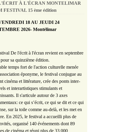
L'ÉCRIT À L'ÉCRAN MONTELIMAR
 FESTIVAL 15 ème édition
VENDREDI 18 AU JEUDI 24
TEMBRE 2026- Montélimar
stival De l'écrit à l'écran revient en septembre
pour sa quinzième édition.
able temps fort de l'action culturelle menée
'association éponyme, le festival conjugue au
nt cinéma et littérature, crée des ponts inter-
rels et interartistiques stimulants et
hissants. Il s'articule autour de 3 axes
mentaux: ce qui s’écrit, ce qui se dit et ce qui
nse, sur la toile comme au-delà, et les met en
re. En 2025, le festival a accueilli plus de
nvités, organisé 140 événements dont 89
es de cinéma et réuni plus de 33 000