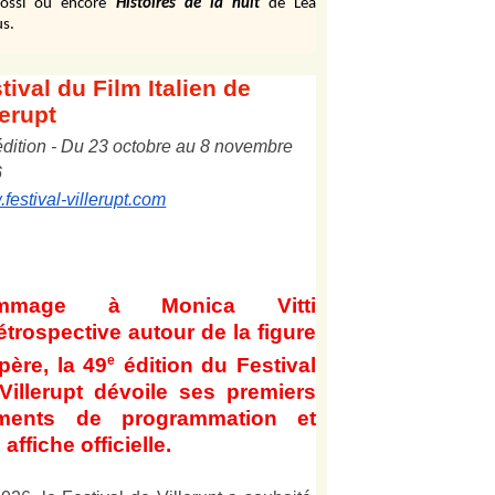
ossi ou encore
Histoires de la nuit
de Léa
s.
tival
du Film Italien de
lerupt
édition
-
Du
2
3
octobre au
8
novembre
6
festival-villerupt.com
mmage à Monica Vitti
étrospective autour de la figure
e
père, la 49
édition du Festival
Villerupt dévoile ses premiers
éments de programmation et
affiche officielle
.