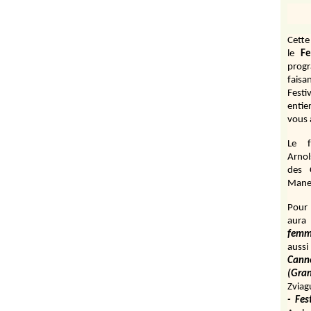
Cett
le
Fe
prog
fais
Festi
entie
vous 
Le f
Arnol
des 
Manen
Pour 
aura
fem
aussi
Cann
(Gr
Zviag
- Fes