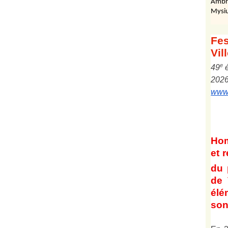
Ambr
Mysiu
Fes
Vil
e
4
9
202
www.
Ho
et
r
du 
de 
él
son 