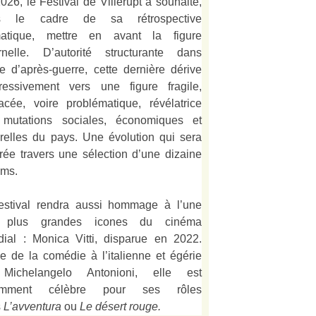
026, le Festival de Villerupt a souhaité,
s le cadre de sa rétrospective
matique, mettre en avant la figure
rnelle. D’autorité structurante dans
alie d’après-guerre, cette dernière dérive
ressivement vers une figure fragile,
acée, voire problématique, révélatrice
mutations sociales, économiques et
urelles du pays. Une évolution qui sera
strée travers une sélection d’une dizaine
lms.
estival rendra aussi hommage à l’une
 plus grandes icones du cinéma
ial : Monica Vitti, disparue en 2022.
e de la comédie à l’italienne et égérie
Michelangelo Antonioni, elle est
amment célèbre pour ses rôles
s
L’
avventura
ou
Le désert rouge
.