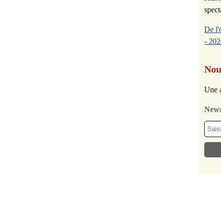
spect
De l'
- 202
Nou
Une a
News