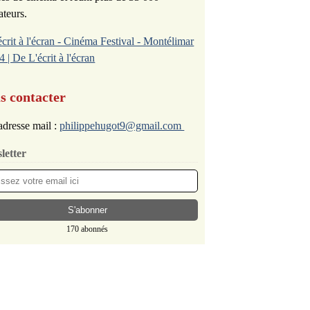
ateurs.
écrit à l'écran - Cinéma Festival - Montélimar
4 | De L'écrit à l'écran
s contacter
dresse mail :
philippehugot9@gmail.com
letter
170 abonnés