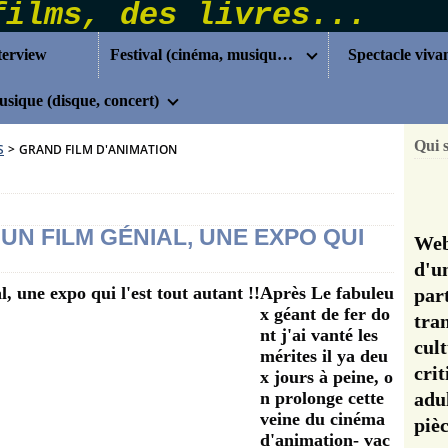
terview
Festival (cinéma, musique...)
Spectacle viva
sique (disque, concert)
Qui 
S
>
GRAND FILM D'ANIMATION
 UN FILM GÉNIAL, UNE EXPO QUI
Web
d'u
Après Le fabuleu
pa
x géant de fer do
tra
nt j'ai vanté les
cul
mérites il ya deu
cri
x jours à peine, o
n prolonge cette
adu
veine du cinéma
pi
d'animation- vac