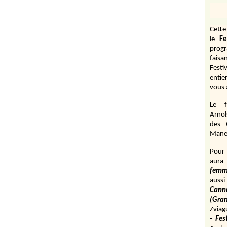
Cett
le
Fe
prog
fais
Festi
entie
vous 
Le f
Arnol
des 
Manen
Pour 
aura
fem
aussi
Cann
(Gr
Zviag
- Fes