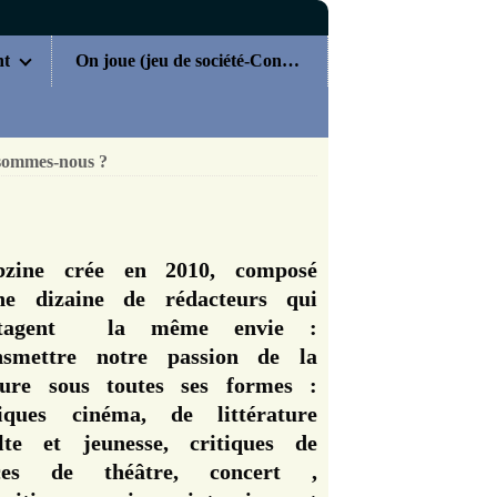
nt
On joue (jeu de société-Concours)
sommes-nous ?
zine crée en 2010, composé
ne dizaine de rédacteurs qui
rtagent la même envie :
nsmettre notre passion de la
ture sous toutes ses formes :
tiques cinéma, de littérature
lte et jeunesse, critiques de
èces de théâtre, concert ,