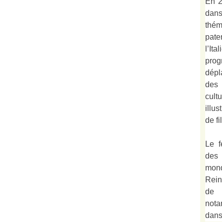
En 2
dan
thé
pate
l’It
prog
dépl
des 
cult
illu
de fi
Le f
des
mond
Rein
de 
not
dan