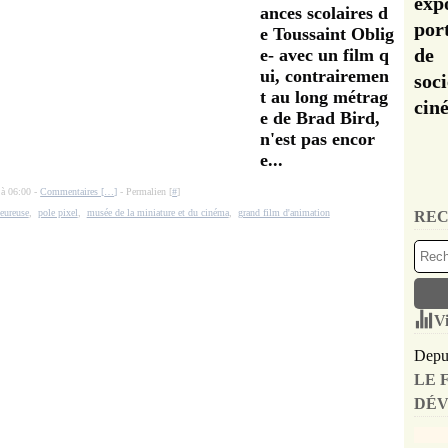
exp
ances scolaires d
por
e Toussaint Oblig
de 
e- avec un film q
ui, contrairemen
soc
t au long métrag
cin
e de Brad Bird,
n'est pas encor
e...
 à 06:00 -
Commentaires [
…
]
- Permalien [
#
]
eureuse
,
pole pixel
,
musée de la miniature et du cinéma
,
grand film d'animation
REC
Vi
Depui
LE 
DÉV