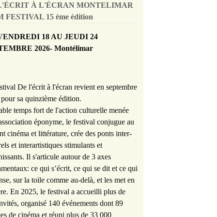
L'ÉCRIT À L'ÉCRAN MONTELIMAR
 FESTIVAL 15 ème édition
VENDREDI 18 AU JEUDI 24
TEMBRE 2026- Montélimar
stival De l'écrit à l'écran revient en septembre
pour sa quinzième édition.
able temps fort de l'action culturelle menée
'association éponyme, le festival conjugue au
nt cinéma et littérature, crée des ponts inter-
rels et interartistiques stimulants et
hissants. Il s'articule autour de 3 axes
mentaux: ce qui s’écrit, ce qui se dit et ce qui
nse, sur la toile comme au-delà, et les met en
re. En 2025, le festival a accueilli plus de
nvités, organisé 140 événements dont 89
es de cinéma et réuni plus de 33 000