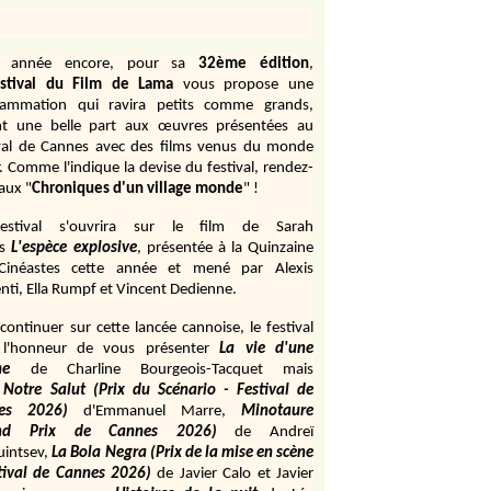
e année encore, pour sa
32ème édition
,
stival du Film de Lama
vous propose une
rammation qui ravira petits comme grands,
ant une belle part aux œuvres présentées au
val de Cannes avec des films venus du monde
r. Comme l'indique la devise du festival, rendez-
aux "
Chroniques d'un village monde
" !
estival s'ouvrira sur le film de Sarah
s
L'espèce explosive
, présentée à la Quinzaine
Cinéastes cette année et mené par Alexis
ti, Ella Rumpf et Vincent Dedienne.
continuer sur cette lancée cannoise, le festival
 l'honneur de vous présenter
La vie d'une
me
de
Charline Bourgeois-Tacquet
mais
Notre Salut (Prix du Scénario - Festival de
es 2026)
d'Emmanuel Marre,
Minotaure
and Prix de Cannes 2026)
de Andreï
uintsev,
La Bola Negra (Prix de la mise en scène
tival de Cannes 2026)
de Javier Calo et Javier