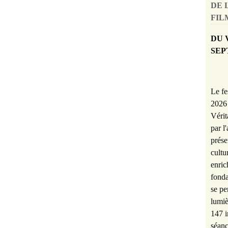
DE 
FILM
DU 
SEP
Le fe
2026 
Vérit
par l
prése
cultu
enric
fonda
se pe
lumiè
147 i
séanc