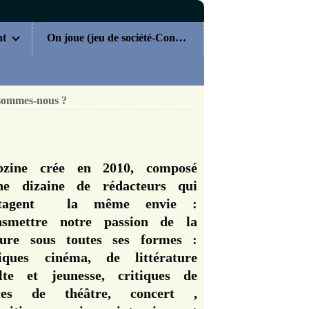
nt
On joue (jeu de société-Concours)
sommes-nous ?
zine crée en 2010, composé
ne dizaine de rédacteurs qui
rtagent la même envie :
nsmettre notre passion de la
ture sous toutes ses formes :
tiques cinéma, de littérature
lte et jeunesse, critiques de
èces de théâtre, concert ,