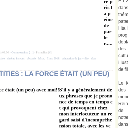
En 2
re p
ris l
dan
a p
thé
eine
pate
de
l’It
par
prog
le
dépl
r.....
des 
 à 09:00 -
Commentaires [
…
]
- Permalien [
#
]
cult
aise
,
cinéma français
,
absurde
,
héros
,
films 2016
,
adaptation de jeu vidéo
,
élan
illu
de fi
TIES : LA FORCE ÉTAIT (UN PEU)
Le f
S'il y a généralement de
des
ux phrases que je prono
mond
nce de temps en temps e
Rein
t qui provoquent chez
de 
mon interlocuteur un re
not
gard saisi d'incompréhe
dan
nsion totale, avec les ye