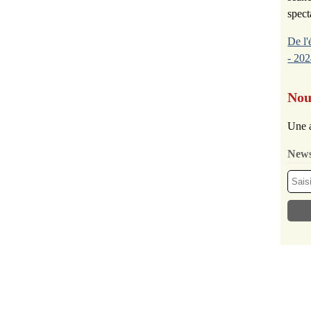
spect
De l'
- 202
Nou
Une a
News