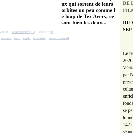
DE 
ux qui sortent de leurs
orbites un peu comme l
FILM
e loup de Tex Avery, ce
sont bien les deux...
DU 
SEP
 à 06:00 -
Commentaires [
…
]
- Permalien [
#
]
,
star wars
,
héros
,
ewoks
,
la sucrière
,
parcours interactif
Le fe
2026 
Vérit
par l
prése
cultu
enric
fonda
se pe
lumiè
147 i
séanc