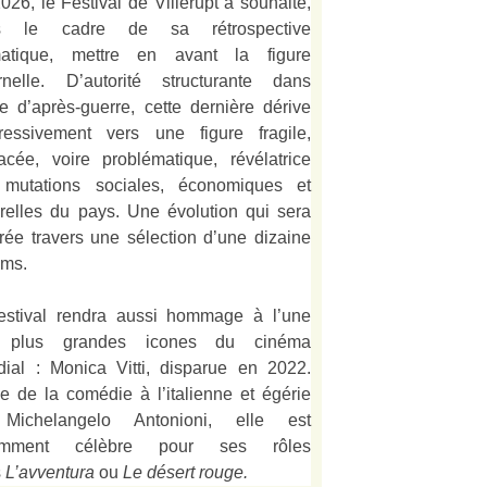
026, le Festival de Villerupt a souhaité,
s le cadre de sa rétrospective
matique, mettre en avant la figure
rnelle. D’autorité structurante dans
alie d’après-guerre, cette dernière dérive
ressivement vers une figure fragile,
acée, voire problématique, révélatrice
mutations sociales, économiques et
urelles du pays. Une évolution qui sera
strée travers une sélection d’une dizaine
lms.
estival rendra aussi hommage à l’une
 plus grandes icones du cinéma
ial : Monica Vitti, disparue en 2022.
e de la comédie à l’italienne et égérie
Michelangelo Antonioni, elle est
amment célèbre pour ses rôles
s
L’
avventura
ou
Le désert rouge
.