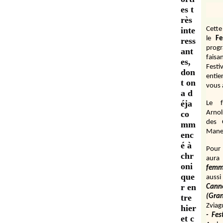
es t
rès
inte
Cett
le
Fe
ress
prog
ant
fais
es,
Festi
don
entie
t on
vous 
a d
éja
Le f
co
Arnol
des 
mm
Manen
enc
é à
Pour 
chr
aura
oni
fem
que
aussi
r en
Cann
tre
(Gr
Zviag
hier
- Fes
et c