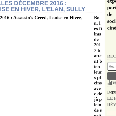
exp
LLES DÉCEMBRE 2016 :
por
SE EN HIVER, L'ELAN, SULLY
de 
Bo
soc
n, l
cin
es fi
lms
de
201
7 b
atte
REC
nt b
ien
leur
s pl
eins
Vi
ave
Depui
c dé
LE 
jà p
lein
DÉV
de s
orti