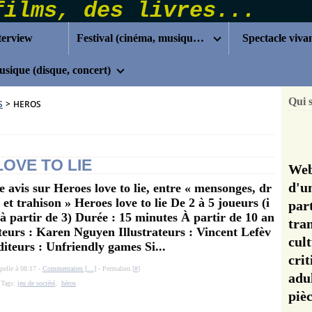
terview
Festival (cinéma, musique...)
Spectacle viva
sique (disque, concert)
Qui 
S
>
HEROS
LOVE TO LIE
Web
d'u
e avis sur Heroes love to lie, entre « mensonges, dr
 et trahison » Heroes love to lie De 2 à 5 joueurs (i
pa
 à partir de 3) Durée : 15 minutes À partir de 10 an
tra
teurs : Karen Nguyen Illustrateurs : Vincent Lefèv
cul
diteurs : Unfriendly games Si...
cri
elle à 08:17 -
Commentaires [
…
]
- Permalien [
#
]
adu
Tags:
jeu de société
,
héros
pi