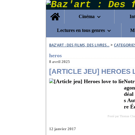
Home
Cinéma
In
Lectures en tous genres
Mu
BAZ'ART : DES FILMS, DES LIVRES...
>
CATEGORIE
heros
8 avril 2025
[ARTICLE JEU] HEROES 
Notr
agon
déal
s Au
re É
Posté par Thomas Chap
12 janvier 2017