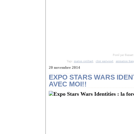
Posté par Bazaart
Tags:
marion cotillard
,
clint eastwood
,
animation franç
20 novembre 2014
EXPO STARS WARS IDENTI
AVEC MOI!!