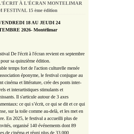
L'ÉCRIT À L'ÉCRAN MONTELIMAR
 FESTIVAL 15 ème édition
VENDREDI 18 AU JEUDI 24
TEMBRE 2026- Montélimar
stival De l'écrit à l'écran revient en septembre
pour sa quinzième édition.
able temps fort de l'action culturelle menée
'association éponyme, le festival conjugue au
nt cinéma et littérature, crée des ponts inter-
rels et interartistiques stimulants et
hissants. Il s'articule autour de 3 axes
mentaux: ce qui s’écrit, ce qui se dit et ce qui
nse, sur la toile comme au-delà, et les met en
re. En 2025, le festival a accueilli plus de
nvités, organisé 140 événements dont 89
es de cinéma et réuni plus de 33 000