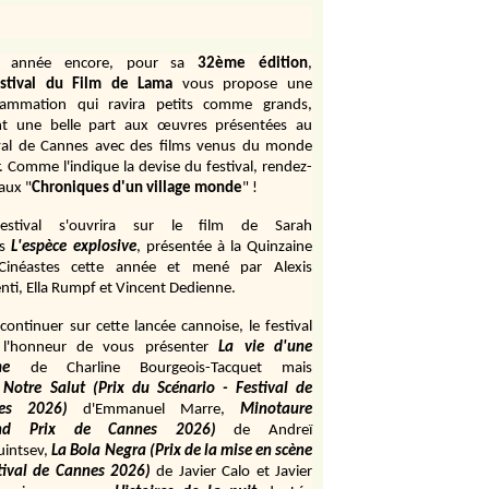
e année encore, pour sa
32ème édition
,
stival du Film de Lama
vous propose une
rammation qui ravira petits comme grands,
ant une belle part aux œuvres présentées au
val de Cannes avec des films venus du monde
r. Comme l'indique la devise du festival, rendez-
aux "
Chroniques d'un village monde
" !
estival s'ouvrira sur le film de Sarah
s
L'espèce explosive
, présentée à la Quinzaine
Cinéastes cette année et mené par Alexis
ti, Ella Rumpf et Vincent Dedienne.
continuer sur cette lancée cannoise, le festival
 l'honneur de vous présenter
La vie d'une
me
de
Charline Bourgeois-Tacquet
mais
Notre Salut (Prix du Scénario - Festival de
es 2026)
d'Emmanuel Marre,
Minotaure
and Prix de Cannes 2026)
de Andreï
uintsev,
La Bola Negra (Prix de la mise en scène
tival de Cannes 2026)
de Javier Calo et Javier