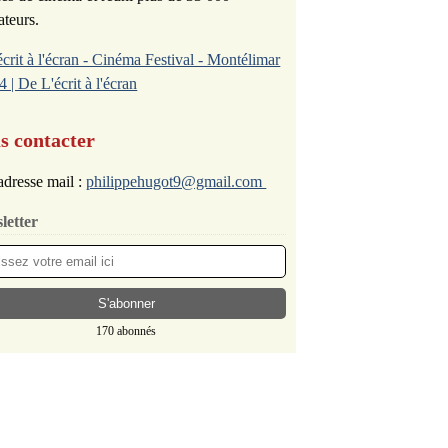
ateurs.
écrit à l'écran - Cinéma Festival - Montélimar
4 | De L'écrit à l'écran
s contacter
dresse mail :
philippehugot9@gmail.com
letter
170 abonnés