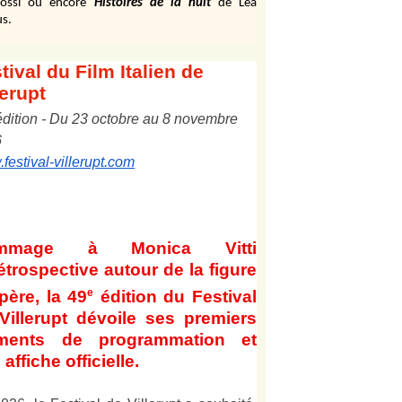
ossi ou encore
Histoires de la nuit
de Léa
s.
tival
du Film Italien de
lerupt
édition
-
Du
2
3
octobre au
8
novembre
6
festival-villerupt.com
mmage à Monica Vitti
étrospective autour de la figure
e
père, la 49
édition du Festival
Villerupt dévoile ses premiers
éments de programmation et
affiche officielle
.