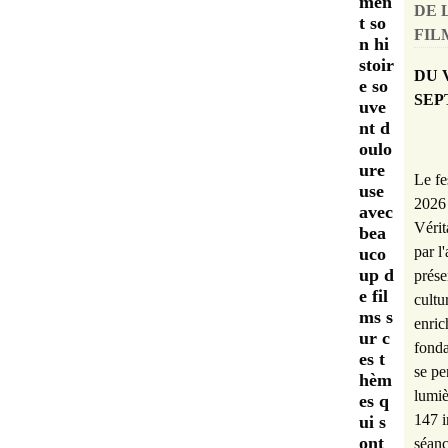
men
DE 
t so
FILM
n hi
stoir
DU 
e so
SEP
uve
nt d
oulo
ure
Le fe
use
2026 
avec
Vérit
bea
par l
uco
up d
prése
e fil
cultu
ms s
enric
ur c
fonda
es t
se pe
hèm
lumiè
es q
147 i
ui s
ont
séanc