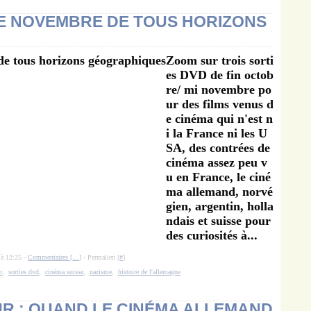
E NOVEMBRE DE TOUS HORIZONS
Zoom sur trois sorti
es DVD de fin octob
re/ mi novembre po
ur des films venus d
e cinéma qui n'est n
i la France ni les U
SA, des contrées de
cinéma assez peu v
u en France, le ciné
ma allemand, norvé
gien, argentin, holla
ndais et suisse pour
des curiosités à...
 à 12:25 -
Commentaires [
…
]
- Permalien [
#
]
n
,
sorties dvd
,
cinéma suisse
,
nazisme
,
histoire de l'allemagne
UR : QUAND LE CINÉMA ALLEMAND