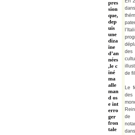
En 2
pres
dan
sion
que,
thé
dep
pate
uis
l’It
une
prog
diza
dépl
ine
des 
d’an
cult
nées
,le c
illu
iné
de fi
ma
alle
Le f
man
des
d os
mond
e int
Rein
erro
ger
de 
fron
not
tale
dan