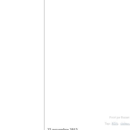
Posté par Bazaart
Tags:
RDA
,
cinéma 
25 novembre 2015