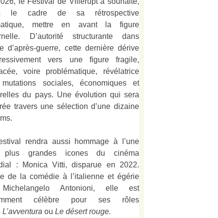
026, le Festival de Villerupt a souhaité,
s le cadre de sa rétrospective
matique, mettre en avant la figure
rnelle. D’autorité structurante dans
alie d’après-guerre, cette dernière dérive
ressivement vers une figure fragile,
acée, voire problématique, révélatrice
mutations sociales, économiques et
urelles du pays. Une évolution qui sera
strée travers une sélection d’une dizaine
lms.
estival rendra aussi hommage à l’une
 plus grandes icones du cinéma
ial : Monica Vitti, disparue en 2022.
e de la comédie à l’italienne et égérie
Michelangelo Antonioni, elle est
amment célèbre pour ses rôles
s
L’
avventura
ou
Le désert rouge
.