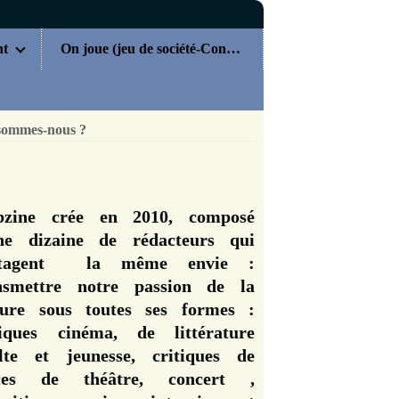
nt
On joue (jeu de société-Concours)
sommes-nous ?
zine crée en 2010, composé
ne dizaine de rédacteurs qui
rtagent la même envie :
nsmettre notre passion de la
ture sous toutes ses formes :
tiques cinéma, de littérature
lte et jeunesse, critiques de
èces de théâtre, concert ,