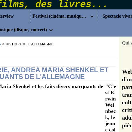
terview
Festival (cinéma, musique...)
Spectacle viva
sique (disque, concert)
Qui 
S
>
HISTOIRE DE L'ALLEMAGNE
RIE, ANDREA MARIA SHENKEL ET
Web
QUANTS DE L'ALLEMAGNE
d'u
"C’e
pa
st E
tra
rwin
cul
Wei
cri
nbec
k, le
adu
jeun
pi
e col