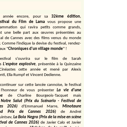
e année encore, pour sa
32ème édition
,
stival du Film de Lama
vous propose une
rammation qui ravira petits comme grands,
ant une belle part aux œuvres présentées au
val de Cannes avec des films venus du monde
r. Comme l'indique la devise du festival, rendez-
aux "
Chroniques d'un village monde
" !
estival s'ouvrira sur le film de Sarah
s
L'espèce explosive
, présentée à la Quinzaine
Cinéastes cette année et mené par Alexis
ti, Ella Rumpf et Vincent Dedienne.
continuer sur cette lancée cannoise, le festival
 l'honneur de vous présenter
La vie d'une
me
de
Charline Bourgeois-Tacquet
mais
Notre Salut (Prix du Scénario - Festival de
es 2026)
d'Emmanuel Marre,
Minotaure
and Prix de Cannes 2026)
de Andreï
uintsev,
La Bola Negra (Prix de la mise en scène
tival de Cannes 2026)
de Javier Calo et Javier