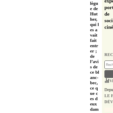
exp
lègu
por
e de
de 
Hut
her,
soc
qui l
cin
es a
vait
fait
entr
er ;
REC
de
l’avi
s de
ce bl
anc-
Vi
bec,
ce q
Depui
ue c
LE 
es d
DÉV
eux
dam