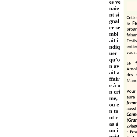
es ve
naie
nt si
Cett
gnal
le
Fe
er se
prog
mbl
fais
ait i
Festi
ndiq
entie
uer
vous 
qu’o
Le f
n av
Arnol
ait a
des 
ffair
Manen
e à u
n cri
Pour 
me,
aura
fem
ou e
aussi
n to
Cann
ut c
(Gr
as à
Zviag
un i
- Fes
ncid