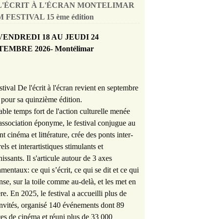
L'ÉCRIT À L'ÉCRAN MONTELIMAR
 FESTIVAL 15 ème édition
VENDREDI 18 AU JEUDI 24
TEMBRE 2026- Montélimar
stival De l'écrit à l'écran revient en septembre
pour sa quinzième édition.
able temps fort de l'action culturelle menée
'association éponyme, le festival conjugue au
nt cinéma et littérature, crée des ponts inter-
rels et interartistiques stimulants et
hissants. Il s'articule autour de 3 axes
mentaux: ce qui s’écrit, ce qui se dit et ce qui
nse, sur la toile comme au-delà, et les met en
re. En 2025, le festival a accueilli plus de
nvités, organisé 140 événements dont 89
es de cinéma et réuni plus de 33 000