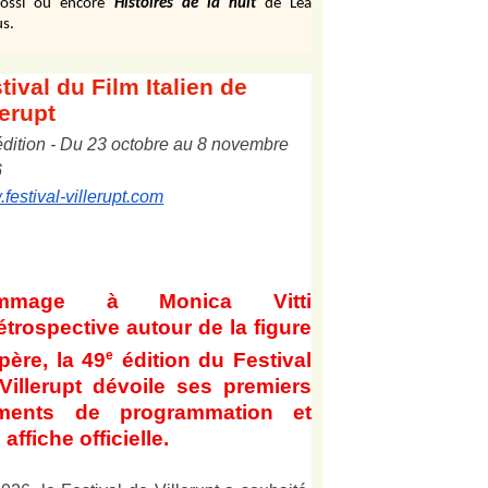
ossi ou encore
Histoires de la nuit
de Léa
s.
tival
du Film Italien de
lerupt
édition
-
Du
2
3
octobre au
8
novembre
6
festival-villerupt.com
mmage à Monica Vitti
étrospective autour de la figure
e
père, la 49
édition du Festival
Villerupt dévoile ses premiers
éments de programmation et
affiche officielle
.