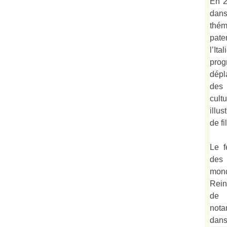
En 2
dan
thé
pate
l’It
prog
dépl
des 
cult
illu
de fi
Le f
des
mond
Rein
de 
not
dan