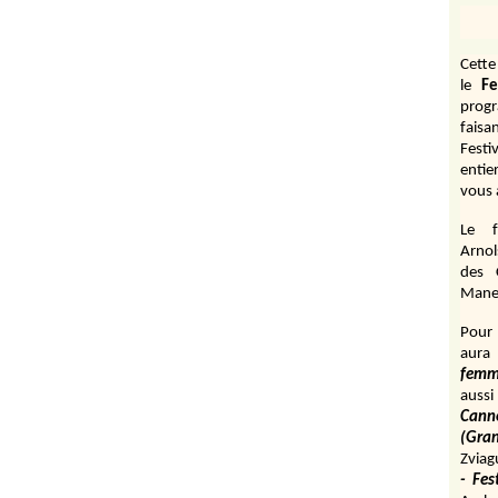
Cett
le
Fe
prog
fais
Festi
entie
vous 
Le f
Arnol
des 
Manen
Pour 
aura
fem
aussi
Cann
(Gr
Zviag
- Fes