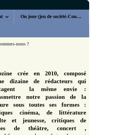
nt
On joue (jeu de société-Concours)
sommes-nous ?
zine crée en 2010, composé
ne dizaine de rédacteurs qui
rtagent la même envie :
nsmettre notre passion de la
ture sous toutes ses formes :
tiques cinéma, de littérature
lte et jeunesse, critiques de
èces de théâtre, concert ,