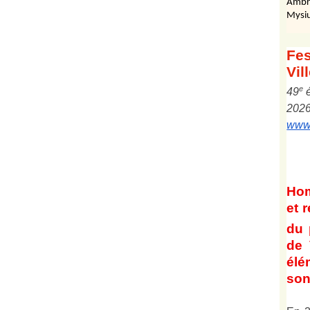
Ambr
Mysiu
Fes
Vil
e
4
9
202
www.
Ho
et
r
du 
de 
él
son 