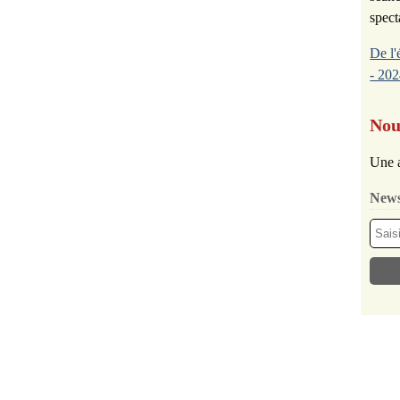
spect
De l'
- 202
Nou
Une a
News