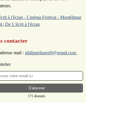
ateurs.
écrit à l'écran - Cinéma Festival - Montélimar
4 | De L'écrit à l'écran
s contacter
dresse mail :
philippehugot9@gmail.com
letter
171 abonnés