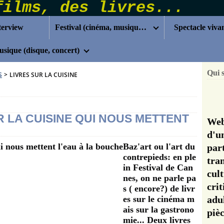
terview
Festival (cinéma, musique...)
Spectacle viva
sique (disque, concert)
Qui 
S
>
LIVRES SUR LA CUISINE
 LA CUISINE QUI NOUS METTENT
Web
d'u
Baz'art ou l'art du
pa
contrepieds: en ple
tra
in Festival de Can
cul
nes, on ne parle pa
cri
s ( encore?) de livr
es sur le cinéma m
adu
ais sur la gastrono
pi
mie... Deux livres