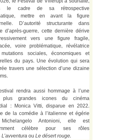
026, le Festival de Villerupt a souhaité,
s le cadre de sa rétrospective
matique, mettre en avant la figure
rnelle. D’autorité structurante dans
alie d’après-guerre, cette dernière dérive
ressivement vers une figure fragile,
acée, voire problématique, révélatrice
mutations sociales, économiques et
urelles du pays. Une évolution qui sera
strée travers une sélection d’une dizaine
lms.
estival rendra aussi hommage à l’une
 plus grandes icones du cinéma
ial : Monica Vitti, disparue en 2022.
e de la comédie à l’italienne et égérie
Michelangelo Antonioni, elle est
amment célèbre pour ses rôles
s
L’
avventura
ou
Le désert rouge
.