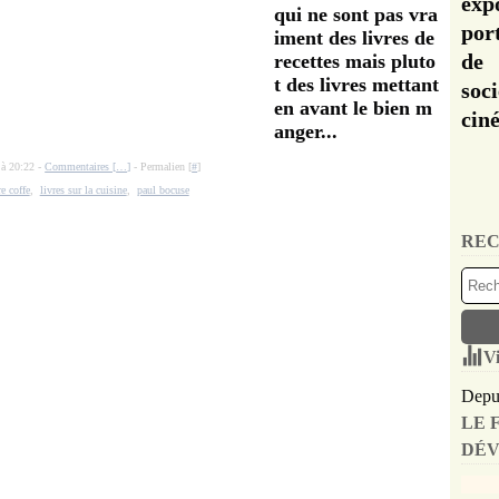
exp
qui ne sont pas vra
por
iment des livres de
de 
recettes mais pluto
t des livres mettant
soc
en avant le bien m
cin
anger...
 à 20:22 -
Commentaires [
…
]
- Permalien [
#
]
re coffe
,
livres sur la cuisine
,
paul bocuse
REC
Vi
Depui
LE 
DÉV