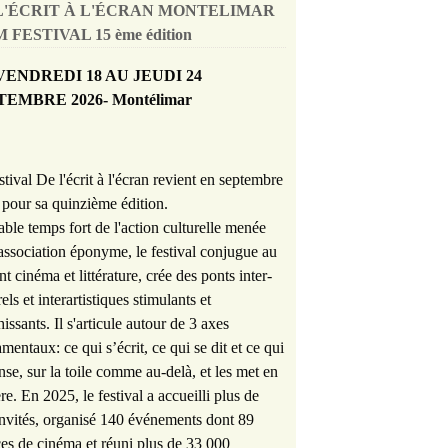
L'ÉCRIT À L'ÉCRAN MONTELIMAR
 FESTIVAL 15 ème édition
VENDREDI 18 AU JEUDI 24
TEMBRE 2026- Montélimar
stival De l'écrit à l'écran revient en septembre
pour sa quinzième édition.
able temps fort de l'action culturelle menée
'association éponyme, le festival conjugue au
nt cinéma et littérature, crée des ponts inter-
rels et interartistiques stimulants et
hissants. Il s'articule autour de 3 axes
mentaux: ce qui s’écrit, ce qui se dit et ce qui
nse, sur la toile comme au-delà, et les met en
re. En 2025, le festival a accueilli plus de
nvités, organisé 140 événements dont 89
es de cinéma et réuni plus de 33 000