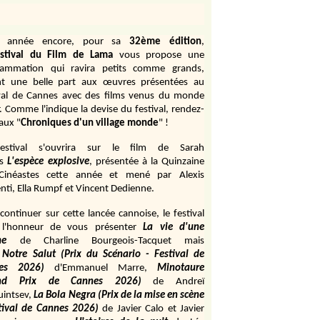
e année encore, pour sa
32ème édition
,
stival du Film de Lama
vous propose une
rammation qui ravira petits comme grands,
ant une belle part aux œuvres présentées au
val de Cannes avec des films venus du monde
r. Comme l'indique la devise du festival, rendez-
aux "
Chroniques d'un village monde
" !
estival s'ouvrira sur le film de Sarah
s
L'espèce explosive
, présentée à la Quinzaine
Cinéastes cette année et mené par Alexis
ti, Ella Rumpf et Vincent Dedienne.
continuer sur cette lancée cannoise, le festival
 l'honneur de vous présenter
La vie d'une
me
de
Charline Bourgeois-Tacquet
mais
Notre Salut (Prix du Scénario - Festival de
es 2026)
d'Emmanuel Marre,
Minotaure
and Prix de Cannes 2026)
de Andreï
uintsev,
La Bola Negra (Prix de la mise en scène
tival de Cannes 2026)
de Javier Calo et Javier