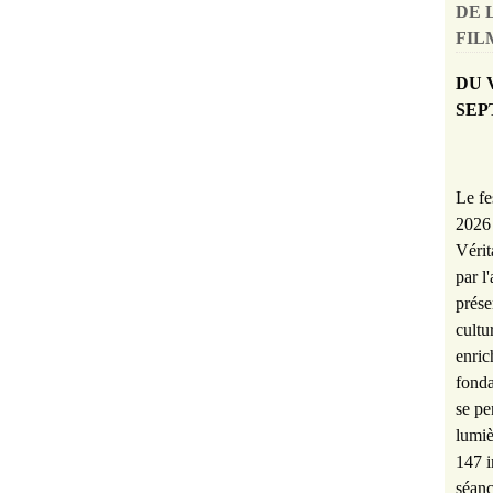
DE 
FILM
DU 
SEP
Le fe
2026 
Vérit
par l
prése
cultu
enric
fonda
se pe
lumiè
147 i
séanc