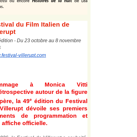
ossi ou encore
Histoires de la nuit
de Léa
s.
tival
du Film Italien de
lerupt
édition
-
Du
2
3
octobre au
8
novembre
6
festival-villerupt.com
mmage à Monica Vitti
étrospective autour de la figure
e
père, la 49
édition du Festival
Villerupt dévoile ses premiers
éments de programmation et
affiche officielle
.