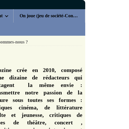
nt
On joue (jeu de société-Concours)
sommes-nous ?
zine crée en 2010, composé
ne dizaine de rédacteurs qui
rtagent la même envie :
nsmettre notre passion de la
ture sous toutes ses formes :
tiques cinéma, de littérature
lte et jeunesse, critiques de
èces de théâtre, concert ,