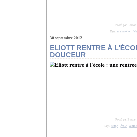
Posté par Bazaart
Tags:
maternelle
,
fic
30 septembre 2012
ELIOTT RENTRE À L'ÉCO
DOUCEUR
Posté par Bazaart
Tags:
singe
,
école
,
albin