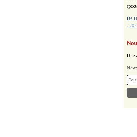
spect
De l'
- 202
Nou
Une a
News