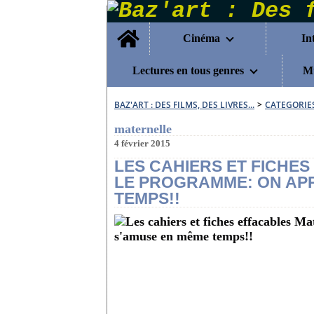
Home
Cinéma
In
Lectures en tous genres
Mu
BAZ'ART : DES FILMS, DES LIVRES...
>
CATEGORIE
maternelle
4 février 2015
LES CAHIERS ET FICHE
LE PROGRAMME: ON APP
TEMPS!!