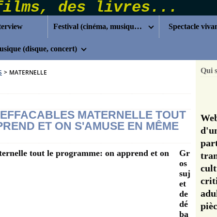
terview
Festival (cinéma, musique...)
Spectacle viva
sique (disque, concert)
Qui 
S
>
MATERNELLE
S EFFACABLES MATERNELLE TOUT
Web
REND ET ON S'AMUSE EN MÊME
d'u
pa
Gr
tra
os
cul
suj
cri
et
adu
de
dé
pi
ba