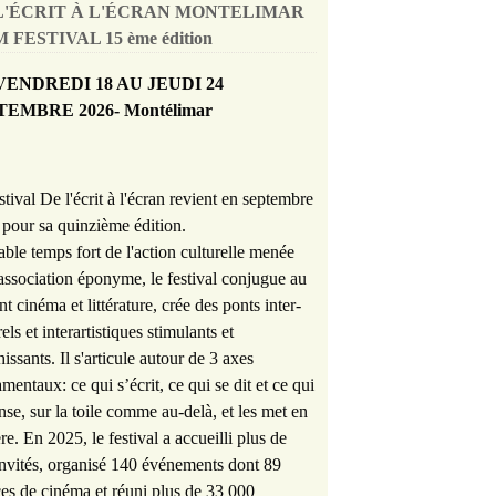
L'ÉCRIT À L'ÉCRAN MONTELIMAR
 FESTIVAL 15 ème édition
VENDREDI 18 AU JEUDI 24
TEMBRE 2026- Montélimar
stival De l'écrit à l'écran revient en septembre
pour sa quinzième édition.
able temps fort de l'action culturelle menée
'association éponyme, le festival conjugue au
nt cinéma et littérature, crée des ponts inter-
rels et interartistiques stimulants et
hissants. Il s'articule autour de 3 axes
mentaux: ce qui s’écrit, ce qui se dit et ce qui
nse, sur la toile comme au-delà, et les met en
re. En 2025, le festival a accueilli plus de
nvités, organisé 140 événements dont 89
es de cinéma et réuni plus de 33 000