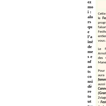
ez
mo
i :
Cett
alo
le
Fe
rs
prog
qu
fais
e
Festi
l’a
entie
vous 
iné
de
Le f
me
Arnol
s e
des 
nf
Manen
an
ts
Pour 
aura
co
fem
nsi
aussi
dè
Cann
re
(Gr
to
Zviag
ut
- Fes