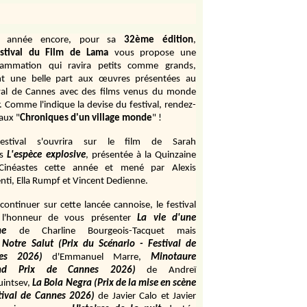
e année encore, pour sa
32ème édition
,
stival du Film de Lama
vous propose une
rammation qui ravira petits comme grands,
ant une belle part aux œuvres présentées au
val de Cannes avec des films venus du monde
r. Comme l'indique la devise du festival, rendez-
aux "
Chroniques d'un village monde
" !
estival s'ouvrira sur le film de Sarah
s
L'espèce explosive
, présentée à la Quinzaine
Cinéastes cette année et mené par Alexis
ti, Ella Rumpf et Vincent Dedienne.
continuer sur cette lancée cannoise, le festival
 l'honneur de vous présenter
La vie d'une
me
de
Charline Bourgeois-Tacquet
mais
Notre Salut (Prix du Scénario - Festival de
es 2026)
d'Emmanuel Marre,
Minotaure
and Prix de Cannes 2026)
de Andreï
uintsev,
La Bola Negra (Prix de la mise en scène
tival de Cannes 2026)
de Javier Calo et Javier