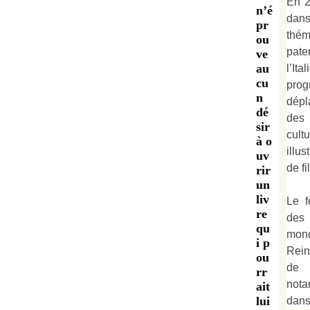
En 2
n’é
dan
pr
thé
ou
pate
ve
au
l’It
cu
prog
n
dépl
dé
des 
sir
cult
à o
illu
uv
de fi
rir
un
liv
Le f
re
des
qu
mond
i p
Rein
ou
de 
rr
not
ait
lui
dan