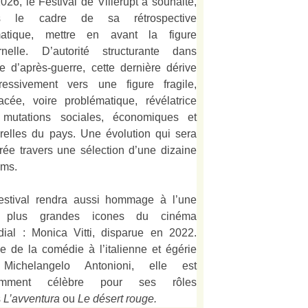
026, le Festival de Villerupt a souhaité,
s le cadre de sa rétrospective
matique, mettre en avant la figure
rnelle. D’autorité structurante dans
alie d’après-guerre, cette dernière dérive
ressivement vers une figure fragile,
acée, voire problématique, révélatrice
mutations sociales, économiques et
urelles du pays. Une évolution qui sera
strée travers une sélection d’une dizaine
lms.
estival rendra aussi hommage à l’une
 plus grandes icones du cinéma
ial : Monica Vitti, disparue en 2022.
e de la comédie à l’italienne et égérie
Michelangelo Antonioni, elle est
amment célèbre pour ses rôles
s
L’
avventura
ou
Le désert rouge
.