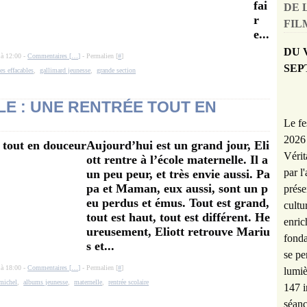
fai
DE 
r
FILM
e...
DU 
 à 12:00 -
Commentaires [
…
]
- Permalien [
#
]
SEP
hes effacables
,
gallimard jeunesse
,
grande section
LE : UNE RENTRÉE TOUT EN
Le fe
2026 
Aujourd’hui est un grand jour, Eli
Vérit
ott rentre à l’école maternelle. Il a
par l
un peu peur, et très envie aussi. Pa
pa et Maman, eux aussi, sont un p
prése
eu perdus et émus. Tout est grand,
cultu
tout est haut, tout est différent. He
enric
ureusement, Eliott retrouve Mariu
fonda
s et...
se pe
 à 18:00 -
Commentaires [
…
]
- Permalien [
#
]
lumiè
 michel
,
albums jeunesse
,
maternelle
,
rentrée scolaire
147 i
séanc