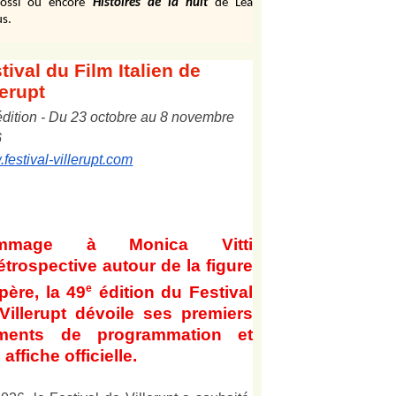
ossi ou encore
Histoires de la nuit
de Léa
s.
tival
du Film Italien de
lerupt
édition
-
Du
2
3
octobre au
8
novembre
6
festival-villerupt.com
mmage à Monica Vitti
étrospective autour de la figure
e
père, la 49
édition du Festival
Villerupt dévoile ses premiers
éments de programmation et
affiche officielle
.