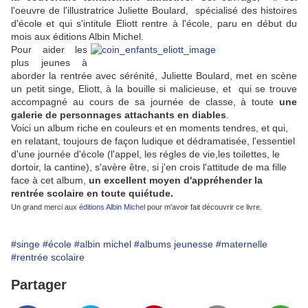
l'oeuvre de l'illustratrice Juliette Boulard, spécialisé des histoires
d'école et qui s'intitule Eliott rentre à l'école, paru en début du
mois aux éditions Albin Michel.
Pour aider les
plus jeunes à
aborder la rentrée avec sérénité, Juliette Boulard, met en scène
un petit singe, Eliott, à la bouille si malicieuse, et qui se trouve
accompagné au cours de sa journée de classe, à toute
une
galerie de personnages attachants en diables
.
Voici un album riche en couleurs et en moments tendres, et qui,
en relatant, toujours de façon ludique et dédramatisée, l'essentiel
d'une journée d'école (l'appel, les régles de vie,les toilettes, le
dortoir, la cantine), s'avère être, si j'en crois l'attitude de ma fille
face à cet album,
un excellent moyen d'appréhender la
rentrée scolaire en toute quiétude.
Un grand merci aux
éditions Albin Michel
pour m'avoir fait découvrir ce livre.
#singe
#école
#albin michel
#albums jeunesse
#maternelle
#rentrée scolaire
Partager