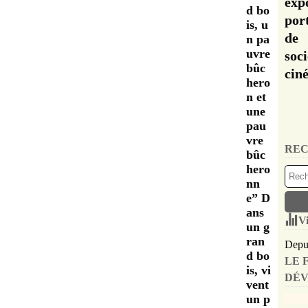
exp
d bo
por
is, u
de 
n pa
uvre
soc
bûc
cin
hero
n et
une
pau
vre
REC
bûc
hero
nn
e” D
ans
Vi
un g
ran
Depui
d bo
LE 
is, vi
DÉV
vent
un p