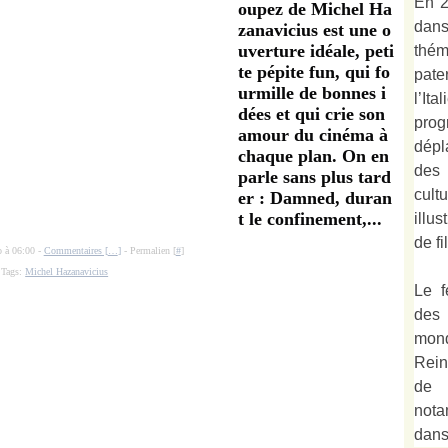
En 2
oupez de Michel Ha
dan
zanavicius est une o
uverture idéale, peti
thé
te pépite fun, qui fo
pate
urmille de bonnes i
l’It
dées et qui crie son
prog
amour du cinéma à
dépl
chaque plan. On en
des 
parle sans plus tard
cult
er : Damned, duran
t le confinement,...
illu
de fi
o à 06:00 -
Commentaires [
…
]
- Permalien [
#
]
Tags:
Michel Hazanavicius
Le f
des
mond
Rein
de 
not
dan