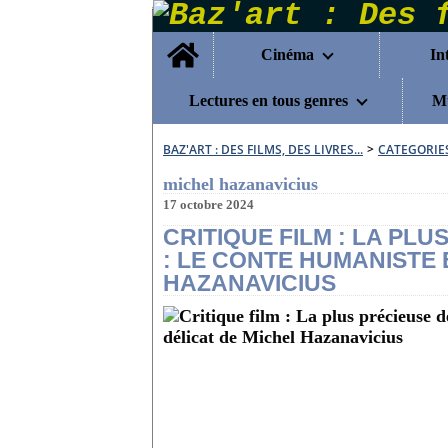
Home
Cinéma
In
Lectures en tous genres
Mu
BAZ'ART : DES FILMS, DES LIVRES...
>
CATEGORIE
michel hazanavicius
17 octobre 2024
CRITIQUE FILM : LA PL
: LE CONTE HUMANISTE 
HAZANAVICIUS