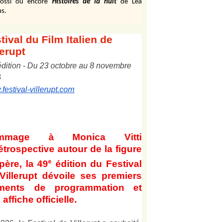
ossi ou encore
Histoires de la nuit
de Léa
s.
tival
du Film Italien de
lerupt
édition
-
Du
2
3
octobre au
8
novembre
6
festival-villerupt.com
mmage à Monica Vitti
étrospective autour de la figure
e
père, la 49
édition du Festival
Villerupt dévoile ses premiers
éments de programmation et
affiche officielle
.