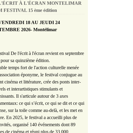
L'ÉCRIT À L'ÉCRAN MONTELIMAR
 FESTIVAL 15 ème édition
VENDREDI 18 AU JEUDI 24
TEMBRE 2026- Montélimar
stival De l'écrit à l'écran revient en septembre
pour sa quinzième édition.
able temps fort de l'action culturelle menée
'association éponyme, le festival conjugue au
nt cinéma et littérature, crée des ponts inter-
rels et interartistiques stimulants et
hissants. Il s'articule autour de 3 axes
mentaux: ce qui s’écrit, ce qui se dit et ce qui
nse, sur la toile comme au-delà, et les met en
re. En 2025, le festival a accueilli plus de
nvités, organisé 140 événements dont 89
es de cinéma et réuni plus de 33 000