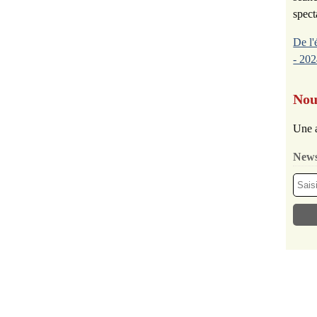
spect
De l'
- 202
Nou
Une a
News