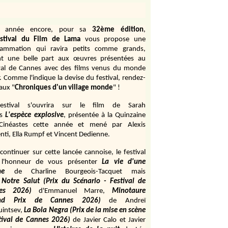
e année encore, pour sa
32ème édition
,
stival du Film de Lama
vous propose une
rammation qui ravira petits comme grands,
ant une belle part aux œuvres présentées au
val de Cannes avec des films venus du monde
r. Comme l'indique la devise du festival, rendez-
aux "
Chroniques d'un village monde
" !
estival s'ouvrira sur le film de Sarah
s
L'espèce explosive
, présentée à la Quinzaine
Cinéastes cette année et mené par Alexis
ti, Ella Rumpf et Vincent Dedienne.
continuer sur cette lancée cannoise, le festival
 l'honneur de vous présenter
La vie d'une
me
de
Charline Bourgeois-Tacquet
mais
Notre Salut (Prix du Scénario - Festival de
es 2026)
d'Emmanuel Marre,
Minotaure
and Prix de Cannes 2026)
de Andreï
uintsev,
La Bola Negra (Prix de la mise en scène
tival de Cannes 2026)
de Javier Calo et Javier