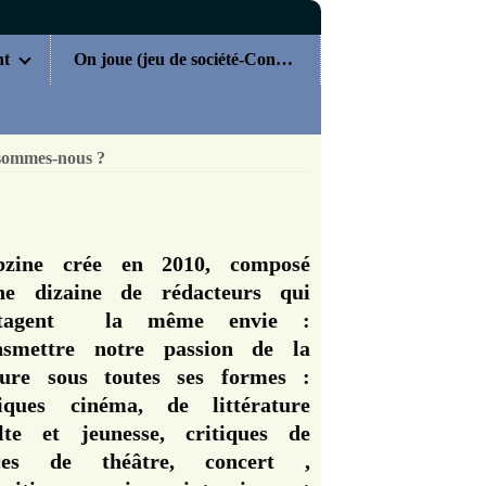
nt
On joue (jeu de société-Concours)
sommes-nous ?
zine crée en 2010, composé
ne dizaine de rédacteurs qui
rtagent la même envie :
nsmettre notre passion de la
ture sous toutes ses formes :
tiques cinéma, de littérature
lte et jeunesse, critiques de
èces de théâtre, concert ,