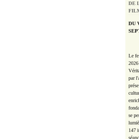
DE 
FILM
DU 
SEP
Le fe
2026 
Vérit
par l
prése
cultu
enric
fonda
se pe
lumiè
147 i
séanc