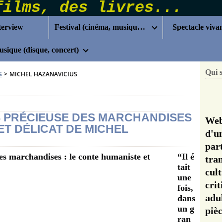
terview
Festival (cinéma, musique...)
Spectacle viva
sique (disque, concert)
Qui 
S
>
MICHEL HAZANAVICIUS
US PRÉCIEUSE DES MARCHANDISES
Web
ET DÉLICAT DE MICHEL
d'u
pa
“Il é
tra
tait
cul
une
cri
fois,
adu
dans
un g
pi
ran