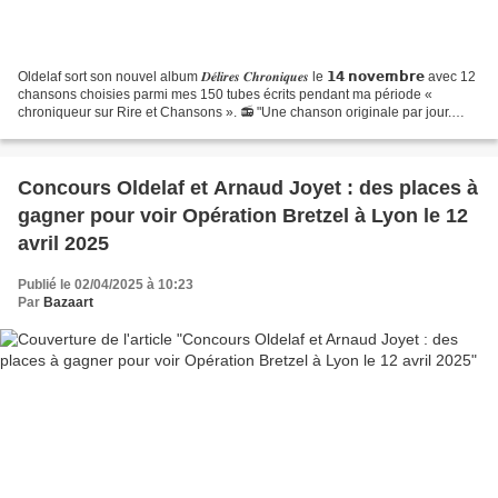
Oldelaf sort son nouvel album 𝑫𝒆́𝒍𝒊𝒓𝒆𝒔 𝑪𝒉𝒓𝒐𝒏𝒊𝒒𝒖𝒆𝒔 le 𝟭𝟰 𝗻𝗼𝘃𝗲𝗺𝗯𝗿𝗲 avec 12
chansons choisies parmi mes 150 tubes écrits pendant ma période «
chroniqueur sur Rire et Chansons ». 📻 "Une chanson originale par jour.
Paroles et musique. Du lundi au jeudi . Pendant...
Concours Oldelaf et Arnaud Joyet : des places à
gagner pour voir Opération Bretzel à Lyon le 12
avril 2025
Publié le 02/04/2025 à 10:23
Par
Bazaart