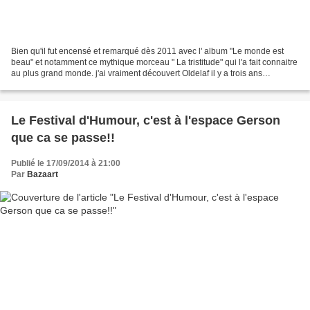
Bien qu'il fut encensé et remarqué dès 2011 avec l' album "Le monde est
beau" et notamment ce mythique morceau " La tristitude" qui l'a fait connaitre
au plus grand monde. j'ai vraiment découvert Oldelaf il y a trois ans
seulement, en allant voir à l'Espace...
Le Festival d'Humour, c'est à l'espace Gerson
que ca se passe!!
Publié le 17/09/2014 à 21:00
Par
Bazaart