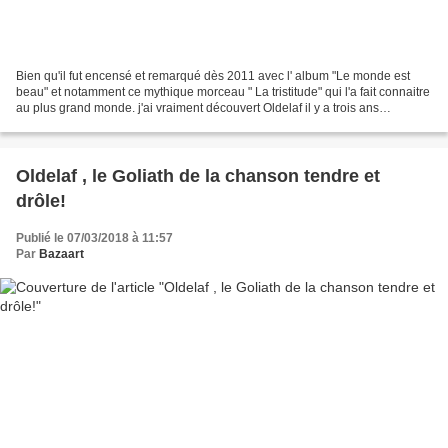
Bien qu'il fut encensé et remarqué dès 2011 avec l' album "Le monde est
beau" et notamment ce mythique morceau " La tristitude" qui l'a fait connaitre
au plus grand monde. j'ai vraiment découvert Oldelaf il y a trois ans
seulement, en allant voir à l'Espace...
Oldelaf , le Goliath de la chanson tendre et
drôle!
Publié le 07/03/2018 à 11:57
Par
Bazaart