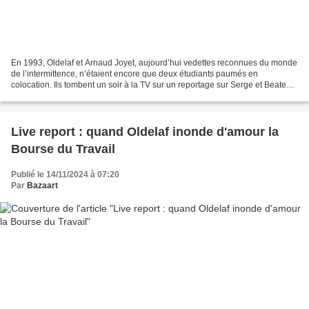
En 1993, Oldelaf et Arnaud Joyet, aujourd’hui vedettes reconnues du monde
de l’intermittence, n’étaient encore que deux étudiants paumés en
colocation. Ils tombent un soir à la TV sur un reportage sur Serge et Beate
Klarsfeld, le couple qui a débusqué...
Live report : quand Oldelaf inonde d'amour la
Bourse du Travail
Publié le 14/11/2024 à 07:20
Par
Bazaart